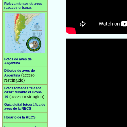
Relevamientos de aves
rapaces urbanas
Fotos de aves de
Argentina
Dibujos de aves de
(acceso
Argentina
restringido)
Fotos tomadas "Desde
casa" durante el Covid-
(acceso restringido)
19
Guía digital fotográfica de
aves de la RECS
Horario de la RECS