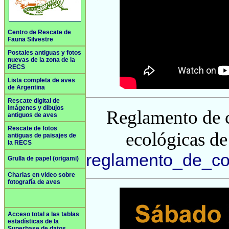
Centro de Rescate de
Fauna Silvestre
Postales antiguas y fotos
nuevas de la zona de la
RECS
Lista completa de aves
de Argentina
Rescate digital de
imágenes y dibujos
Reglamento de co
antiguos de aves
Rescate de fotos
ecológicas d
antiguas de paisajes de
la RECS
reglamento_de_co
Grulla de papel (origami)
Charlas en video sobre
fotografía de aves
Acceso total a las tablas
estadísticas de la
Superbase de datos