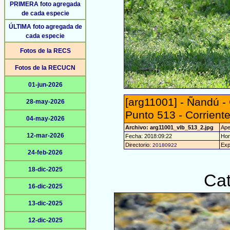
PRIMERA foto agregada
de cada especie
ÚLTIMA foto agregada de
cada especie
Fotos de la RECS
Fotos de la RECUCN
01-jun-2026
[arg11001] - Ñandú -
28-may-2026
Punto 513 - Corriente
04-may-2026
Archivo: arg11001_vlb_513_2.jpg
Aper
12-mar-2026
Fecha: 2018:09:22
Hor
Directorio:
Exp
20180922
24-feb-2026
18-dic-2025
Cat
16-dic-2025
13-dic-2025
12-dic-2025