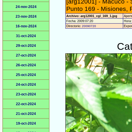
[arg12001] - Macuco - 
24-nov-2024
Punto 169 - Misiones, 
Archivo: arg12001_cgl_169_1.jpg
Apertu
23-nov-2024
Fecha: 2009:07:20
Hora: 
16-nov-2024
Directorio:
Expor
20090720
31-oct-2024
Cat
29-oct-2024
27-oct-2024
26-oct-2024
25-oct-2024
24-oct-2024
23-oct-2024
22-oct-2024
21-oct-2024
19-oct-2024