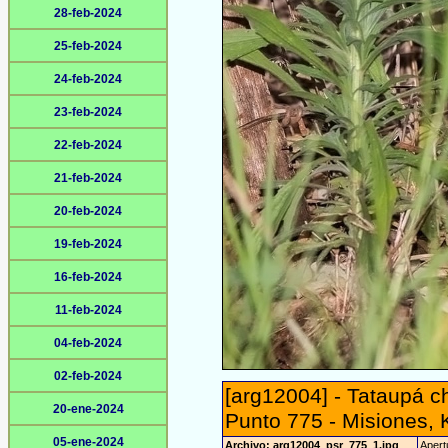
28-feb-2024
25-feb-2024
24-feb-2024
23-feb-2024
22-feb-2024
21-feb-2024
20-feb-2024
19-feb-2024
16-feb-2024
11-feb-2024
04-feb-2024
02-feb-2024
[arg12004] - Tataupá c
20-ene-2024
Punto 775 - Misiones,
05-ene-2024
Archivo: arg12004_psr_775_1.jpg
Apert