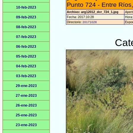
Punto 724 - Entre Ríos
10-feb-2023
Archivo: arg12012_dcr_724_1.jpg
Apert
09-feb-2023
Fecha: 2017:10:28
Hora:
Directorio:
Expor
20171028
08-feb-2023
07-feb-2023
Cat
06-feb-2023
05-feb-2023
04-feb-2023
03-feb-2023
29-ene-2023
27-ene-2023
26-ene-2023
25-ene-2023
23-ene-2023