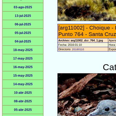
03-ago-2025
13-jul-2025
06-jul-2025
[arg11002] - Choique -
05-jul-2025
Punto 764 - Santa Cru
Archivo: arg11002_dcr_764_1.jpg
Apert
04-jul-2025
Fecha: 2016:01:10
Hora: 
Directorio:
Expor
20160110
18-may-2025
17-may-2025
Cat
16-may-2025
15-may-2025
14-may-2025
10-abr-2025
08-abr-2025
05-abr-2025