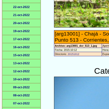
22-oct-2022
21-oct-2022
20-oct-2022
19-oct-2022
[arg13001] - Chajá - S
Punto 513 - Corrientes,
17-oct-2022
Archivo: arg13001_dcr_513_1.jpg
Apert
16-oct-2022
Fecha: 2015:10:12
Hora:
Directorio:
Expor
20151012
15-oct-2022
13-oct-2022
Cat
12-oct-2022
10-oct-2022
09-oct-2022
08-oct-2022
07-oct-2022