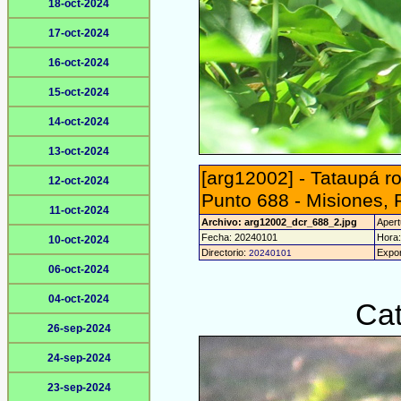
18-oct-2024
17-oct-2024
16-oct-2024
15-oct-2024
14-oct-2024
13-oct-2024
[arg12002] - Tataupá r
12-oct-2024
Punto 688 - Misiones, 
11-oct-2024
Archivo: arg12002_dcr_688_2.jpg
Apert
Fecha: 20240101
Hora:
10-oct-2024
Directorio:
Expor
20240101
06-oct-2024
04-oct-2024
Cat
26-sep-2024
24-sep-2024
23-sep-2024