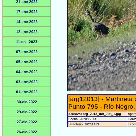
21-ene-2023
17-ene-2023
14-ene-2023
12-ene-2023
11-ene-2023
07-ene-2023
05-ene-2023
04-ene-2023
03-ene-2023
01-ene-2023
[arg12013] - Martineta
30-dic-2022
Punto 795 - Río Negro,
29-dic-2022
Archivo: arg12013_dcr_795_1.jpg
Apert
Fecha: 2020:12:13
Hora:
27-dic-2022
Directorio:
Expor
20201213
26-dic-2022