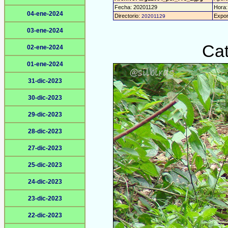
Fecha: 20201129
Hora: 
04-ene-2024
Directorio:
Expor
20201129
03-ene-2024
Cat
02-ene-2024
01-ene-2024
31-dic-2023
30-dic-2023
29-dic-2023
28-dic-2023
27-dic-2023
25-dic-2023
24-dic-2023
23-dic-2023
22-dic-2023