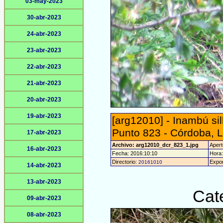
03-may-2023
30-abr-2023
24-abr-2023
23-abr-2023
22-abr-2023
21-abr-2023
20-abr-2023
19-abr-2023
[arg12010] - Inambú s
Punto 823 - Córdoba, L
17-abr-2023
Archivo: arg12010_dcr_823_1.jpg
Apert
16-abr-2023
Fecha: 2016:10:10
Hora:
Directorio:
Expor
20161010
14-abr-2023
13-abr-2023
Cat
09-abr-2023
08-abr-2023