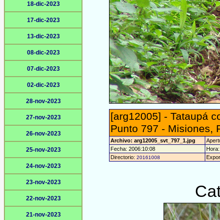
18-dic-2023
17-dic-2023
13-dic-2023
08-dic-2023
07-dic-2023
02-dic-2023
28-nov-2023
[arg12005] - Tataupá 
27-nov-2023
Punto 797 - Misiones,
26-nov-2023
Archivo: arg12005_svt_797_1.jpg
Apertu
Fecha: 2006:10:08
Hora: 
25-nov-2023
Directorio:
Expor
20161008
24-nov-2023
23-nov-2023
Cat
22-nov-2023
21-nov-2023