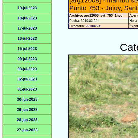
[arg12008] - Inambú se
Punto 753 - Jujuy, Sant
19-jul-2023
Archivo: arg12008_svt_753_1.jpg
Apertu
18-jul-2023
Fecha: 2010:02:24
Hora: 
Directorio:
Expor
20100224
17-jul-2023
16-jul-2023
Cat
15-jul-2023
09-jul-2023
03-jul-2023
02-jul-2023
01-jul-2023
30-jun-2023
29-jun-2023
28-jun-2023
27-jun-2023