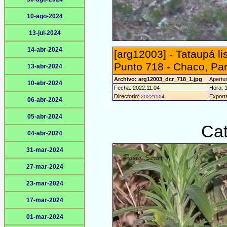
10-ago-2024
13-jul-2024
14-abr-2024
[arg12003] - Tataupá l
Punto 718 - Chaco, Pa
13-abr-2024
Archivo: arg12003_dcr_718_1.jpg
Apertur
10-abr-2024
Fecha: 2022:11:04
Hora: 1
Directorio:
Export
20221104
06-abr-2024
05-abr-2024
Cat
04-abr-2024
31-mar-2024
27-mar-2024
23-mar-2024
17-mar-2024
01-mar-2024