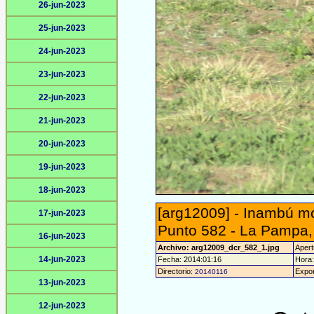
26-jun-2023
25-jun-2023
24-jun-2023
23-jun-2023
22-jun-2023
21-jun-2023
20-jun-2023
19-jun-2023
18-jun-2023
[arg12009] - Inambú m
17-jun-2023
Punto 582 - La Pampa,
16-jun-2023
Archivo: arg12009_dcr_582_1.jpg
Apert
14-jun-2023
Fecha: 2014:01:16
Hora:
Directorio:
Expor
20140116
13-jun-2023
12-jun-2023