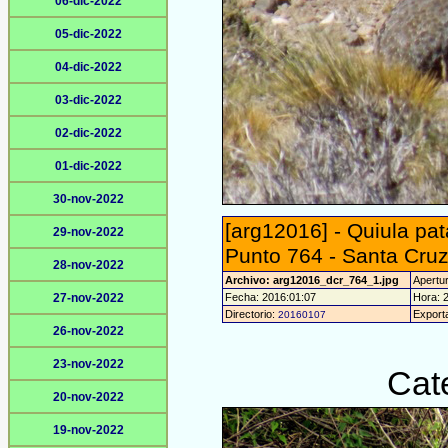
06-dic-2022
05-dic-2022
04-dic-2022
03-dic-2022
02-dic-2022
01-dic-2022
30-nov-2022
[arg12016] - Quiula pa
29-nov-2022
Punto 764 - Santa Cru
28-nov-2022
Archivo: arg12016_dcr_764_1.jpg
Apertur
27-nov-2022
Fecha: 2016:01:07
Hora: 2
Directorio:
Export
20160107
26-nov-2022
23-nov-2022
Cat
20-nov-2022
19-nov-2022