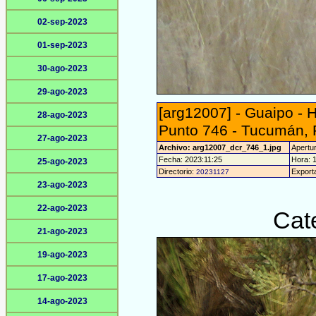
02-sep-2023
01-sep-2023
30-ago-2023
29-ago-2023
[arg12007] - Guaipo -
28-ago-2023
Punto 746 - Tucumán, 
27-ago-2023
Archivo: arg12007_dcr_746_1.jpg
Apertur
Fecha: 2023:11:25
Hora: 1
25-ago-2023
Directorio:
Export
20231127
23-ago-2023
22-ago-2023
Cat
21-ago-2023
19-ago-2023
17-ago-2023
14-ago-2023