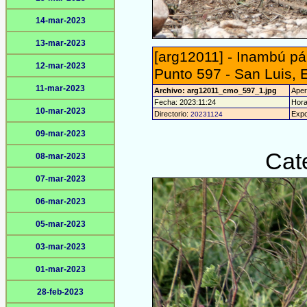
14-mar-2023
13-mar-2023
[arg12011] - Inambú pá
12-mar-2023
Punto 597 - San Luis, 
11-mar-2023
Archivo: arg12011_cmo_597_1.jpg
Apert
Fecha: 2023:11:24
Hora
10-mar-2023
Directorio:
Expo
20231124
09-mar-2023
Cat
08-mar-2023
07-mar-2023
06-mar-2023
05-mar-2023
03-mar-2023
01-mar-2023
28-feb-2023