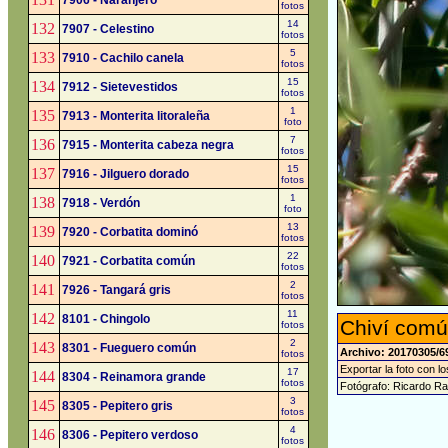
7906 - Naranjero
fotos
14
132
7907 - Celestino
fotos
5
133
7910 - Cachilo canela
fotos
15
134
7912 - Sietevestidos
fotos
1
135
7913 - Monterita litoraleña
foto
7
136
7915 - Monterita cabeza negra
fotos
15
137
7916 - Jilguero dorado
fotos
1
138
7918 - Verdón
foto
13
139
7920 - Corbatita dominó
fotos
22
140
7921 - Corbatita común
fotos
2
141
7926 - Tangará gris
fotos
11
142
8101 - Chingolo
Chiví comú
fotos
2
143
8301 - Fueguero común
Archivo: 20170305/6
fotos
Exportar la foto con l
17
144
8304 - Reinamora grande
fotos
Fotógrafo: Ricardo R
3
145
8305 - Pepitero gris
fotos
4
146
8306 - Pepitero verdoso
fotos