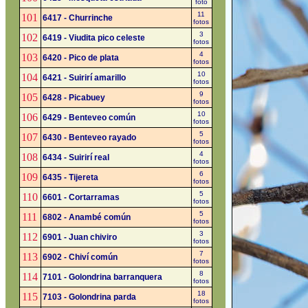
foto
11
101
6417 - Churrinche
fotos
3
102
6419 - Viudita pico celeste
fotos
4
103
6420 - Pico de plata
fotos
10
104
6421 - Suirirí amarillo
fotos
9
105
6428 - Picabuey
fotos
10
106
6429 - Benteveo común
fotos
5
107
6430 - Benteveo rayado
fotos
4
108
6434 - Suirirí real
fotos
6
109
6435 - Tijereta
fotos
5
110
6601 - Cortarramas
fotos
5
111
6802 - Anambé común
fotos
3
112
6901 - Juan chiviro
fotos
7
113
6902 - Chiví común
fotos
8
114
7101 - Golondrina barranquera
fotos
18
115
7103 - Golondrina parda
fotos