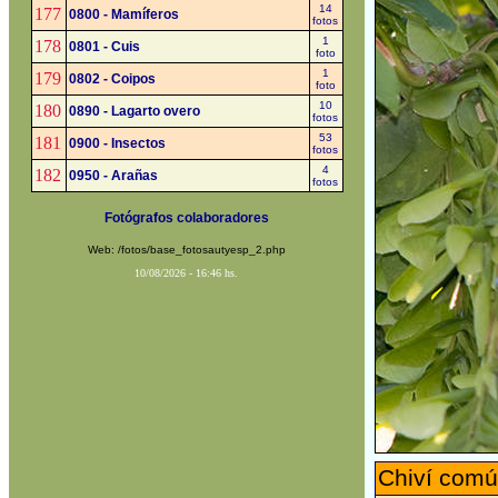
14
177
0800 - Mamíferos
fotos
1
178
0801 - Cuis
foto
1
179
0802 - Coipos
foto
10
180
0890 - Lagarto overo
fotos
53
181
0900 - Insectos
fotos
4
182
0950 - Arañas
fotos
Fotógrafos colaboradores
Web: /fotos/base_fotosautyesp_2.php
10/08/2026 - 16:46 hs.
Chiví comú