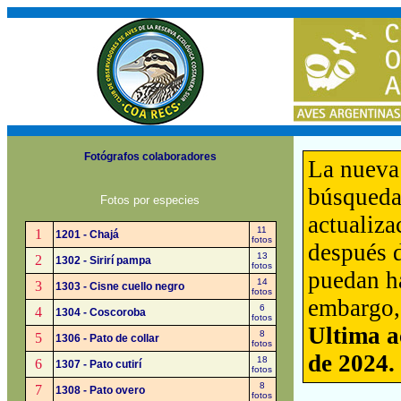
Fotógrafos colaboradores
La nueva 
búsquedas
Fotos por especies
actualiza
11
1
1201 - Chajá
fotos
después d
13
2
1302 - Sirirí pampa
fotos
puedan ha
14
3
1303 - Cisne cuello negro
fotos
embargo, 
6
4
1304 - Coscoroba
fotos
Ultima a
8
5
1306 - Pato de collar
fotos
de 2024.
18
6
1307 - Pato cutirí
fotos
8
7
1308 - Pato overo
fotos