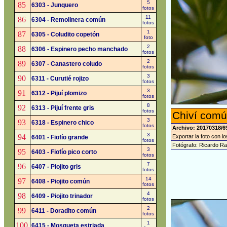
5
85
6303 - Junquero
fotos
11
86
6304 - Remolinera común
fotos
1
87
6305 - Coludito copetón
foto
2
88
6306 - Espinero pecho manchado
fotos
2
89
6307 - Canastero coludo
fotos
3
90
6311 - Curutié rojizo
fotos
3
91
6312 - Pijuí plomizo
fotos
8
92
6313 - Pijuí frente gris
fotos
Chiví comú
3
93
6318 - Espinero chico
fotos
Archivo: 20170318/6
3
94
Exportar la foto con l
6401 - Fiofío grande
fotos
Fotógrafo: Ricardo R
3
95
6403 - Fiofío pico corto
fotos
7
96
6407 - Piojito gris
fotos
14
97
6408 - Piojito común
fotos
4
98
6409 - Piojito trinador
fotos
2
99
6411 - Doradito común
fotos
1
100
6415 - Mosqueta estriada