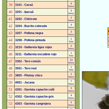
9
39
3101 - Caraú
fotos
5
40
3201 - Ipacaá
fotos
2
41
3202 - Chiricote
fotos
4
42
3204 - Burrito colorado
fotos
3
43
3207 - Pollona negra
fotos
1
44
3208 - Pollona pintada
foto
2
45
3210 - Gallareta ligas rojas
fotos
1
46
3211 - Gallareta escudete rojo
foto
10
47
3302 - Tero común
fotos
1
48
3501 - Tero real
foto
2
49
3805 - Pitotoy chico
fotos
7
50
4001 - Jacana
fotos
5
51
4301 - Gaviota capucho café
fotos
4
52
4302 - Gaviota capucho gris
fotos
5
53
4303 - Gaviota cangrejera
fotos