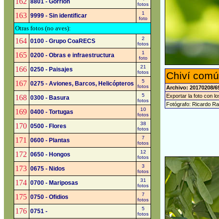
162
8801 - Gorrión
fotos
1
163
9999 - Sin identificar
foto
Otras fotos (no aves):
2
164
0100 - Grupo CoaRECS
fotos
1
165
0200 - Obras e infraestructura
foto
21
166
0250 - Paisajes
fotos
Chiví comú
5
167
0275 - Aviones, Barcos, Helicópteros
fotos
Archivo: 20170208/6
5
Exportar la foto con l
168
0300 - Basura
fotos
Fotógrafo: Ricardo R
10
169
0400 - Tortugas
fotos
38
170
0500 - Flores
fotos
7
171
0600 - Plantas
fotos
12
172
0650 - Hongos
fotos
3
173
0675 - Nidos
fotos
31
174
0700 - Mariposas
fotos
7
175
0750 - Ofidios
fotos
5
176
0751 -
fotos