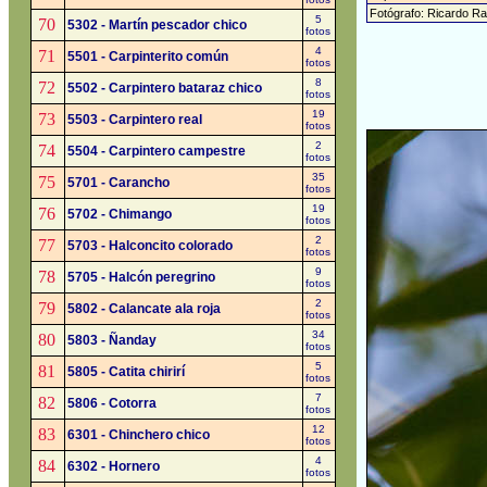
Fotógrafo: Ricardo R
5
70
5302 - Martín pescador chico
fotos
4
71
5501 - Carpinterito común
fotos
8
72
5502 - Carpintero bataraz chico
fotos
19
73
5503 - Carpintero real
fotos
2
74
5504 - Carpintero campestre
fotos
35
75
5701 - Carancho
fotos
19
76
5702 - Chimango
fotos
2
77
5703 - Halconcito colorado
fotos
9
78
5705 - Halcón peregrino
fotos
2
79
5802 - Calancate ala roja
fotos
34
80
5803 - Ñanday
fotos
5
81
5805 - Catita chirirí
fotos
7
82
5806 - Cotorra
fotos
12
83
6301 - Chinchero chico
fotos
4
84
6302 - Hornero
fotos