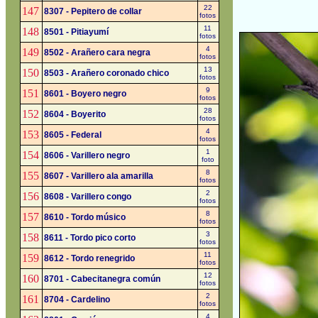
22
147
8307 - Pepitero de collar
fotos
11
148
8501 - Pitiayumí
fotos
4
149
8502 - Arañero cara negra
fotos
13
150
8503 - Arañero coronado chico
fotos
9
151
8601 - Boyero negro
fotos
28
152
8604 - Boyerito
fotos
4
153
8605 - Federal
fotos
1
154
8606 - Varillero negro
foto
8
155
8607 - Varillero ala amarilla
fotos
2
156
8608 - Varillero congo
fotos
8
157
8610 - Tordo músico
fotos
3
158
8611 - Tordo pico corto
fotos
11
159
8612 - Tordo renegrido
fotos
12
160
8701 - Cabecitanegra común
fotos
2
161
8704 - Cardelino
fotos
4