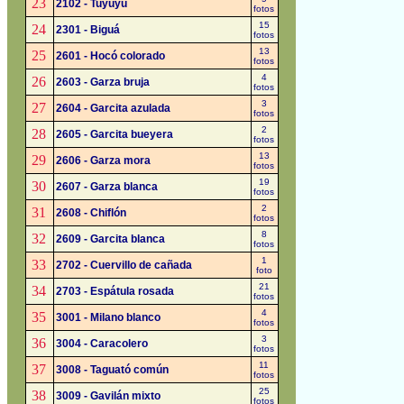
23
2102 - Tuyuyú
fotos
15
24
2301 - Biguá
fotos
13
25
2601 - Hocó colorado
fotos
4
26
2603 - Garza bruja
fotos
3
27
2604 - Garcita azulada
fotos
2
28
2605 - Garcita bueyera
fotos
13
29
2606 - Garza mora
fotos
19
30
2607 - Garza blanca
fotos
2
31
2608 - Chiflón
fotos
8
32
2609 - Garcita blanca
fotos
1
33
2702 - Cuervillo de cañada
foto
21
34
2703 - Espátula rosada
fotos
4
35
3001 - Milano blanco
fotos
3
36
3004 - Caracolero
fotos
11
37
3008 - Taguató común
fotos
25
38
3009 - Gavilán mixto
fotos