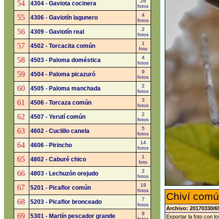
26
54
4304 - Gaviota cocinera
fotos
4
55
4306 - Gaviotín lagunero
fotos
2
56
4309 - Gaviotín real
fotos
1
57
4502 - Torcacita común
foto
4
58
4503 - Paloma doméstica
fotos
9
59
4504 - Paloma picazuró
fotos
2
60
4505 - Paloma manchada
fotos
3
61
4506 - Torcaza común
fotos
2
62
4507 - Yerutí común
fotos
5
63
4602 - Cuclillo canela
fotos
14
64
4606 - Pirincho
fotos
1
65
4802 - Caburé chico
foto
2
66
4803 - Lechuzón orejudo
fotos
19
67
5201 - Picaflor común
fotos
Chiví comú
7
68
5203 - Picaflor bronceado
fotos
Archivo: 20170330/6
9
69
5301 - Martín pescador grande
Exportar la foto con l
fotos