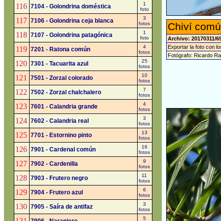
1
116
7104 - Golondrina doméstica
foto
3
117
7106 - Golondrina ceja blanca
fotos
Chiví comú
1
118
7107 - Golondrina patagónica
foto
Archivo: 20170311/6
4
Exportar la foto con l
119
7201 - Ratona común
fotos
Fotógrafo: Ricardo R
25
120
7301 - Tacuarita azul
fotos
10
121
7501 - Zorzal colorado
fotos
7
122
7502 - Zorzal chalchalero
fotos
4
123
7601 - Calandria grande
fotos
3
124
7602 - Calandria real
fotos
13
125
7701 - Estornino pinto
fotos
16
126
7901 - Cardenal común
fotos
9
127
7902 - Cardenilla
fotos
11
128
7903 - Frutero negro
fotos
6
129
7904 - Frutero azul
fotos
3
130
7905 - Saíra de antifaz
fotos
5
131