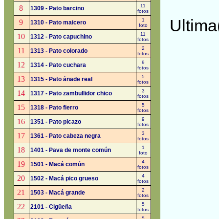
11
8
1309 - Pato barcino
fotos
Ultima
1
9
1310 - Pato maicero
foto
11
10
1312 - Pato capuchino
fotos
2
11
1313 - Pato colorado
fotos
9
12
1314 - Pato cuchara
fotos
5
13
1315 - Pato ánade real
fotos
3
14
1317 - Pato zambullidor chico
fotos
5
15
1318 - Pato fierro
fotos
9
16
1351 - Pato picazo
fotos
3
17
1361 - Pato cabeza negra
fotos
1
18
1401 - Pava de monte común
foto
4
19
1501 - Macá común
fotos
4
20
1502 - Macá pico grueso
fotos
2
21
1503 - Macá grande
fotos
5
22
2101 - Cigüeña
fotos
5