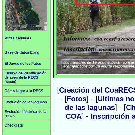
Rutas censales
Base de datos Ebird
El Juego de los Patos
Ensayo de identificación
de aves de la RECS
(juego)
[
Creación del CoaREC
Cómo llegar a la RECS
- [
] - [
Fotos
Ultimas no
Evolución de las lagunas
] - [
de las lagunas
Ch
Evolución histórica de la
] -
COA
Inscripción
RECS
Checklists