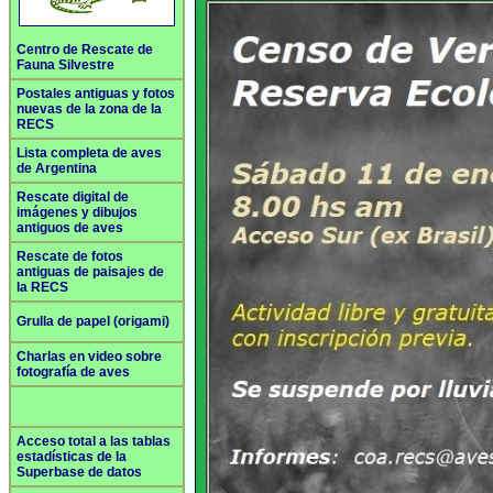
Centro de Rescate de
Fauna Silvestre
Postales antiguas y fotos
nuevas de la zona de la
RECS
Lista completa de aves
de Argentina
Rescate digital de
imágenes y dibujos
antiguos de aves
Rescate de fotos
antiguas de paisajes de
la RECS
Grulla de papel (origami)
Charlas en video sobre
fotografía de aves
Acceso total a las tablas
estadísticas de la
Superbase de datos