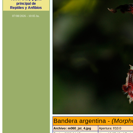
principal de
Reptiles y Anfibios
07/08/2026 - 10:05 hs.
Bandera argentina -
(Morpho
Archivo: m060_jst_4.jpg
Apertura: f/10.0