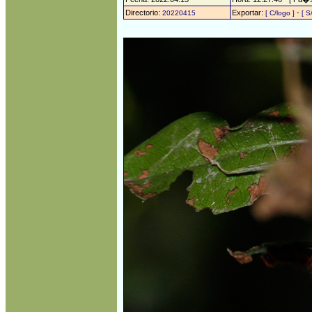
Directorio:
Exportar:
-
20220415
[ C/logo ]
[ S