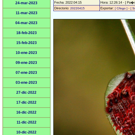
Fecha: 2022:04:15
Hora: 12:26:14 - [ Pa�s
24-mar-2023
Directorio:
Exportar:
-
20220415
[ C/logo ]
[ S
11-mar-2023
04-mar-2023
18-feb-2023
15-feb-2023
10-ene-2023
09-ene-2023
07-ene-2023
03-ene-2023
27-dic-2022
17-dic-2022
16-dic-2022
11-dic-2022
10-dic-2022