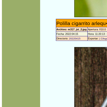
Polilla cigarrito arle
Archivo: m317_jst_2.jpg
Apertura: f/10.0
Fecha: 2022:04:15
Hora: 11:20:13 -
Directorio:
Exportar:
20220415
[ C/log