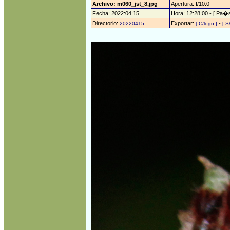
Archivo: m060_jst_8.jpg
Apertura: f/10.0
Fecha: 2022:04:15
Hora: 12:28:00 - [ Pa�s
Directorio:
Exportar:
-
20220415
[ C/logo ]
[ S