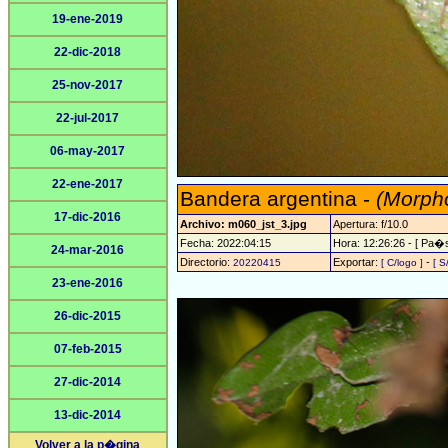
19-ene-2019
22-dic-2018
25-nov-2017
22-jul-2017
06-may-2017
22-ene-2017
Bandera argentina -
(Morpho
17-dic-2016
Archivo: m060_jst_3.jpg
Apertura: f/10.0
Fecha: 2022:04:15
Hora: 12:26:26 - [ Pa�s
24-mar-2016
Directorio:
Exportar:
-
20220415
[ C/logo ]
[ S
23-ene-2016
26-dic-2015
07-feb-2015
27-dic-2014
13-dic-2014
Volver a la p�gina