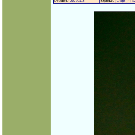
Directorio:
Exportar:
-
20220415
[ C/logo ]
[ S