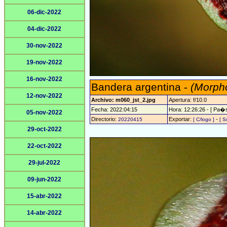
06-dic-2022
04-dic-2022
30-nov-2022
19-nov-2022
16-nov-2022
Bandera argentina -
(Morpho
12-nov-2022
Archivo: m060_jst_2.jpg
Apertura: f/10.0
Fecha: 2022:04:15
Hora: 12:26:26 - [ Pa�s
05-nov-2022
Directorio:
Exportar:
-
20220415
[ C/logo ]
[ S
29-oct-2022
22-oct-2022
29-jul-2022
09-jun-2022
15-abr-2022
14-abr-2022