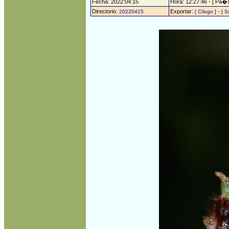
Fecha: 2022:04:15
Hora: 12:27:46 - [ Pa�s
Directorio:
Exportar:
-
20220415
[ C/logo ]
[ S