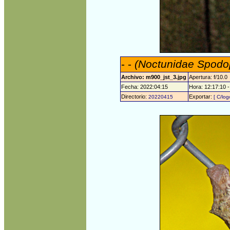
- -
(Noctunidae Spodop
Archivo: m900_jst_3.jpg
Apertura: f/10.0
Fecha: 2022:04:15
Hora: 12:17:10 -
Directorio:
Exportar:
20220415
[ C/log