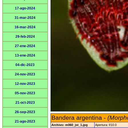
17-ago-2024
31-mar-2024
16-mar-2024
29-feb-2024
27-ene-2024
13-ene-2024
04-dic-2023
24-nov-2023
12-nov-2023
05-nov-2023
21-oct-2023
26-sep-2023
Bandera argentina -
(Morpho
21-ago-2023
Archivo: m060_jst_1.jpg
Apertura: f/10.0