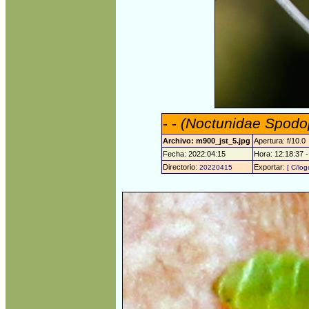
- -
(Noctunidae Spodop
Archivo: m900_jst_5.jpg
Apertura: f/10.0
Fecha: 2022:04:15
Hora: 12:18:37 -
Directorio:
Exportar:
20220415
[ C/log