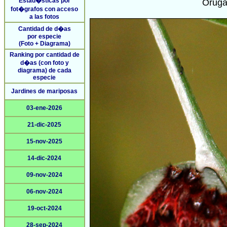
Estad�sticas por
Oruga
fot�grafos con acceso
a las fotos
Cantidad de d�as
por especie
(Foto + Diagrama)
Ranking por cantidad de
d�as (con foto y
diagrama) de cada
especie
Jardines de mariposas
03-ene-2026
21-dic-2025
15-nov-2025
14-dic-2024
09-nov-2024
06-nov-2024
19-oct-2024
28-sep-2024