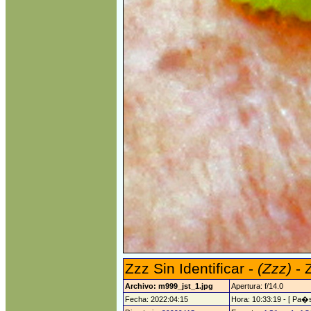
Zzz Sin Identificar -
(Zzz)
- 
Archivo: m999_jst_1.jpg
Apertura: f/14.0
Fecha: 2022:04:15
Hora: 10:33:19 - [ Pa�s