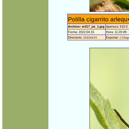
Polilla cigarrito arle
Archivo: m317_jst_1.jpg
Apertura: f/10.0
Fecha: 2022:04:15
Hora: 11:20:08 -
Directorio:
Exportar:
20220415
[ C/log