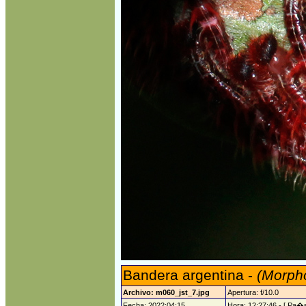
Bandera argentina -
(Morpho
Archivo: m060_jst_7.jpg
Apertura: f/10.0
Fecha: 2022:04:15
Hora: 12:27:46 - [ Pa�s