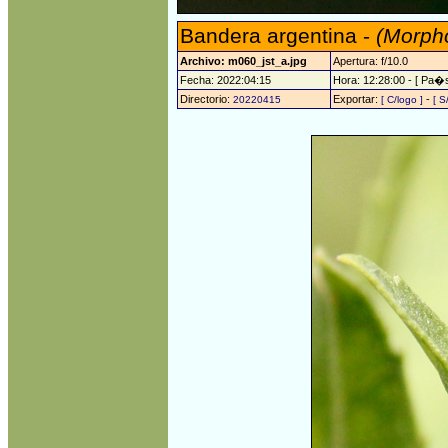
Bandera argentina -
(Morpho
Archivo: m060_jst_a.jpg
Apertura: f/10.0
Fecha: 2022:04:15
Hora: 12:28:00 - [ Pa�s
Directorio:
Exportar:
-
20220415
[ C/logo ]
[ S