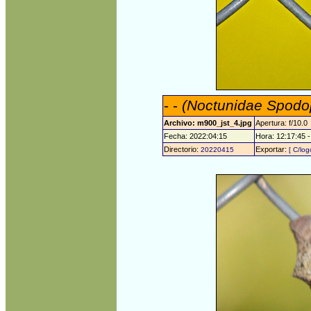
- -
(Noctunidae Spodop
Archivo: m900_jst_4.jpg
Apertura: f/10.0
Fecha: 2022:04:15
Hora: 12:17:45 -
Directorio:
Exportar:
20220415
[ C/log