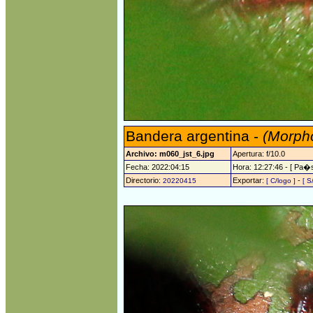
Bandera argentina -
(Morpho
Archivo: m060_jst_6.jpg
Apertura: f/10.0
Fecha: 2022:04:15
Hora: 12:27:46 - [ Pa�s
Directorio:
Exportar:
-
20220415
[ C/logo ]
[ S