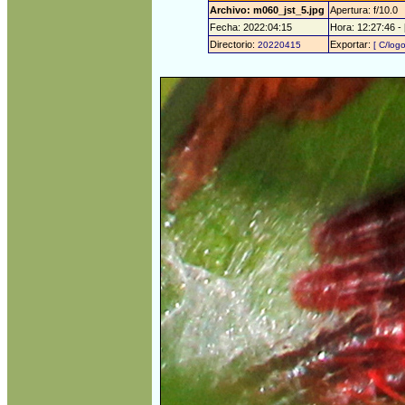
Archivo: m060_jst_5.jpg
Apertura: f/10.0
Fecha: 2022:04:15
Hora: 12:27:46 -
Directorio:
Exportar:
20220415
[ C/logo