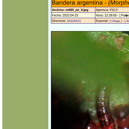
Bandera argentina -
(Morpho
Archivo: m060_jst_9.jpg
Apertura: f/10.0
Fecha: 2022:04:15
Hora: 12:28:00 - [ Pa�s
Directorio:
Exportar:
-
20220415
[ C/logo ]
[ S