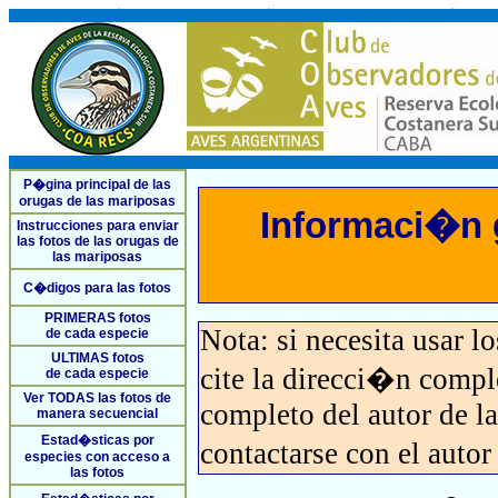
P�gina principal de las
orugas de las mariposas
Informaci�n g
Instrucciones para enviar
las fotos de las orugas de
las mariposas
C�digos para las fotos
PRIMERAS fotos
Nota: si necesita usar l
de cada especie
ULTIMAS fotos
cite la direcci�n comp
de cada especie
Ver TODAS las fotos de
completo del autor de la 
manera secuencial
Estad�sticas por
contactarse con el auto
especies con acceso a
las fotos