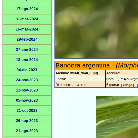
17-ago-2024
31-mar-2024
16-mar-2024
29-feb-2024
27-ene-2024
13-ene-2024
Bandera argentina -
(Morpho
04-dic-2023
Archivo: m060_dmu_1.jpg
Apertura:
Fecha:
Hora: - [ Pa�s: Argen
24-nov-2023
Directorio:
Exportar:
-
20241109
[ C/logo ]
12-nov-2023
05-nov-2023
21-oct-2023
26-sep-2023
21-ago-2023