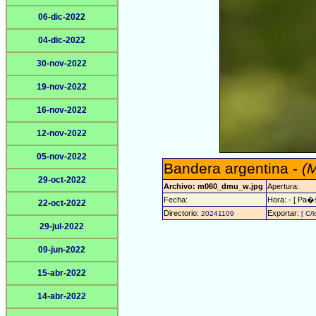
06-dic-2022
04-dic-2022
30-nov-2022
19-nov-2022
16-nov-2022
12-nov-2022
05-nov-2022
Bandera argentina -
(
29-oct-2022
Archivo: m060_dmu_w.jpg
Apertura:
Fecha:
Hora: - [ Pa�s
22-oct-2022
Directorio:
Exportar:
20241109
[ C/
29-jul-2022
09-jun-2022
15-abr-2022
14-abr-2022