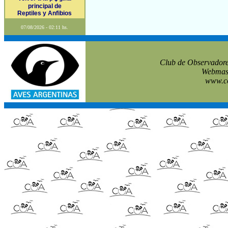
principal de
Reptiles y Anfibios
07/08/2026 - 02:11 hs.
Club de Observadore
Webmast
www.co