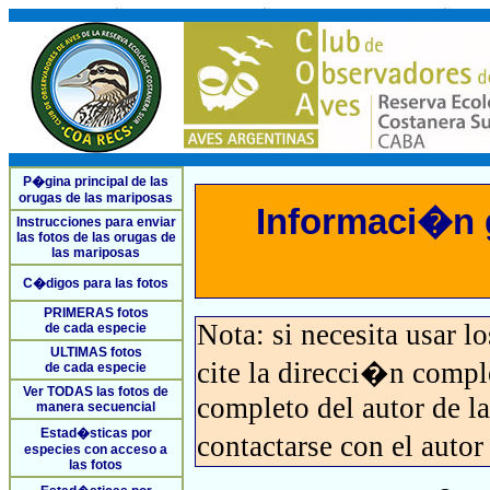
P�gina principal de las
orugas de las mariposas
Informaci�n g
Instrucciones para enviar
las fotos de las orugas de
las mariposas
C�digos para las fotos
PRIMERAS fotos
Nota: si necesita usar l
de cada especie
ULTIMAS fotos
cite la direcci�n comp
de cada especie
Ver TODAS las fotos de
completo del autor de la 
manera secuencial
Estad�sticas por
contactarse con el auto
especies con acceso a
las fotos