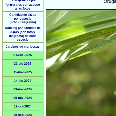
Estad�sticas por
Oruga
fot�grafos con acceso
a las fotos
Cantidad de d�as
por especie
(Foto + Diagrama)
Ranking por cantidad de
d�as (con foto y
diagrama) de cada
especie
Jardines de mariposas
03-ene-2026
21-dic-2025
15-nov-2025
14-dic-2024
09-nov-2024
06-nov-2024
19-oct-2024
28-sep-2024