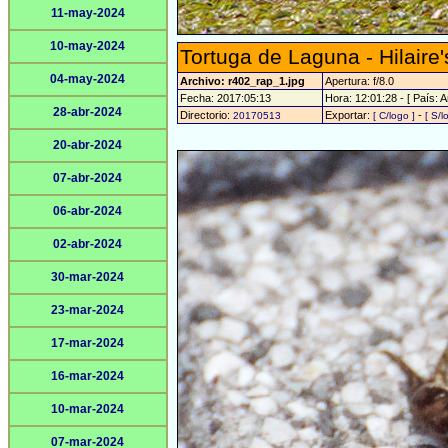
11-may-2024
10-may-2024
Tortuga de Laguna - Hilaire'
04-may-2024
Archivo: r402_rap_1.jpg
Apertura: f/8.0
Fecha: 2017:05:13
Hora: 12:01:28 - [ País: A
28-abr-2024
Directorio:
Exportar:
-
20170513
[ C/logo ]
[ S/l
20-abr-2024
07-abr-2024
06-abr-2024
02-abr-2024
30-mar-2024
23-mar-2024
17-mar-2024
16-mar-2024
10-mar-2024
07-mar-2024