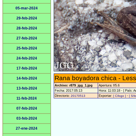
05-mar-2024
29-feb-2024
28-feb-2024
27-feb-2024
25-feb-2024
24-feb-2024
17-feb-2024
Rana boyadora chica - Less
14-feb-2024
Archivo: r879_jgg_1.jpg
Apertura: f/5.6
13-feb-2024
Fecha: 2017:05:13
Hora: 11:03:18 - [ País: A
Directorio:
Exportar:
-
20170513
[ C/logo ]
[ S/l
11-feb-2024
07-feb-2024
03-feb-2024
27-ene-2024