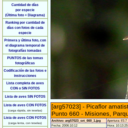
Cantidad de días
por especie
(Última foto + Diagrama)
Ranking por cantidad de
días con fotos de cada
especie
Primera y última foto, con
el diagrama temporal de
fotografías tomadas
PUNTOS de las tomas
fotográficas
Codificación de las fotos e
instrucciones
Lista completa de aves
CON o SIN FOTOS
Lista de aves SIN FOTOS
Lista de aves CON FOTOS
[arg57023] - Picaflor amati
(carga rápida, sin teselas)
Punto 660 - Misiones, Parqu
Lista de aves CON FOTOS
Archivo: arg57023_svt_660_1.jpg
Apertura: f/3.7
(carga lenta, con teselas)
Fecha: 2006:10:12
Hora: 10:13:25 