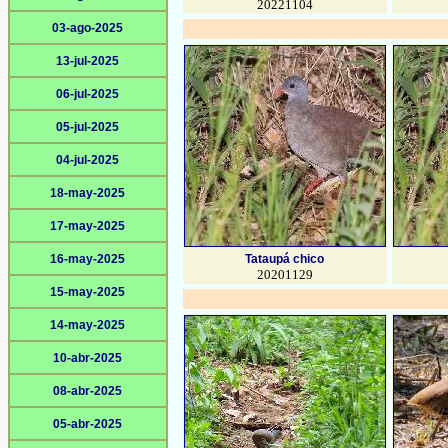
20221104
03-ago-2025
13-jul-2025
06-jul-2025
05-jul-2025
04-jul-2025
18-may-2025
17-may-2025
16-may-2025
Tataupá chico
20201129
15-may-2025
14-may-2025
10-abr-2025
08-abr-2025
05-abr-2025