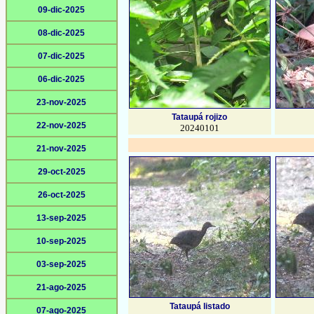
09-dic-2025
08-dic-2025
07-dic-2025
06-dic-2025
23-nov-2025
Tataupá rojizo
22-nov-2025
20240101
21-nov-2025
29-oct-2025
26-oct-2025
13-sep-2025
10-sep-2025
03-sep-2025
21-ago-2025
Tataupá listado
07-ago-2025