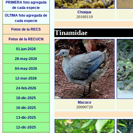
PRIMERA foto agregada
de cada especie
Choique
ÚLTIMA foto agregada de
20160110
cada especie
Fotos de la RECS
Tinamidae
Fotos de la RECUCN
01-jun-2026
28-may-2026
04-may-2026
12-mar-2026
24-feb-2026
18-dic-2025
Macuco
20090720
16-dic-2025
13-dic-2025
12-dic-2025