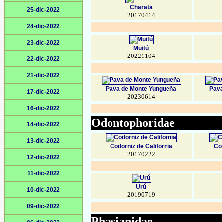
Charata
25-dic-2022
20170414
24-dic-2022
23-dic-2022
Muitú
20221104
22-dic-2022
21-dic-2022
Pava de Monte Yungueña
Pav
17-dic-2022
20230614
16-dic-2022
Odontophoridae
14-dic-2022
13-dic-2022
Codorniz de California
Co
20170222
12-dic-2022
11-dic-2022
Urú
10-dic-2022
20190719
09-dic-2022
Phasianidae