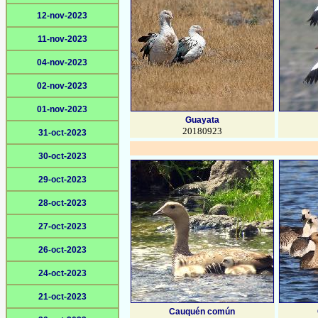
12-nov-2023
11-nov-2023
04-nov-2023
02-nov-2023
01-nov-2023
Guayata
20180923
31-oct-2023
30-oct-2023
29-oct-2023
28-oct-2023
27-oct-2023
26-oct-2023
24-oct-2023
21-oct-2023
Cauquén común