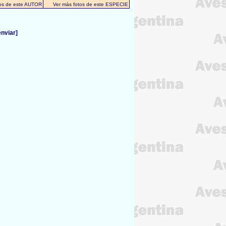
tos de este AUTOR
Ver más fotos de este ESPECIE
enviar]