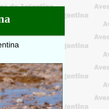
na
entina