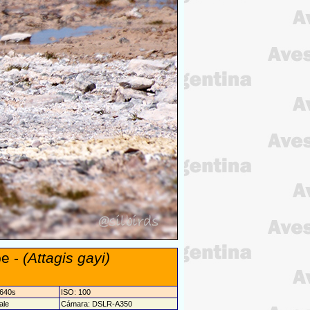
pe -
(Attagis gayi)
/640s
ISO: 100
tale
Cámara: DSLR-A350