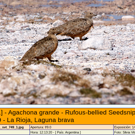
] - Agachona grande - Rufous-bellied Seedsni
 - La Rioja, Laguna brava
1_svt_749_1.jpg
Apertura: f/9.0
Exposición: 1
Hora: 12:13:20 - [ País: Argentina ]
Foto: Silvia Vi