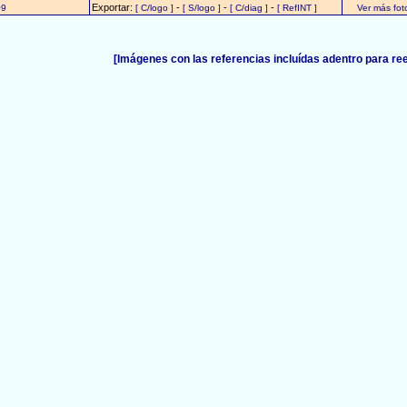
Exportar:
-
-
-
09
[ C/logo ]
[ S/logo ]
[ C/diag ]
[ RefINT ]
Ver más fo
[Imágenes con las referencias incluídas adentro para re