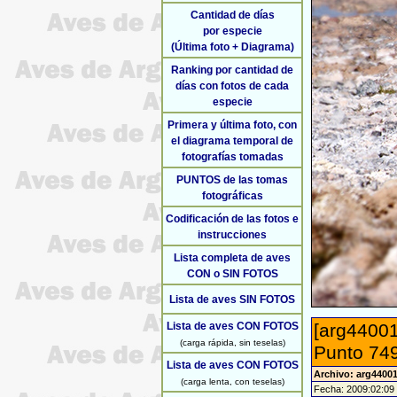
Cantidad de días
por especie
(Última foto + Diagrama)
Ranking por cantidad de
días con fotos de cada
especie
Primera y última foto, con
el diagrama temporal de
fotografías tomadas
PUNTOS de las tomas
fotográficas
Codificación de las fotos e
instrucciones
Lista completa de aves
CON o SIN FOTOS
Lista de aves SIN FOTOS
Lista de aves CON FOTOS
[arg44001
(carga rápida, sin teselas)
Punto 749
Lista de aves CON FOTOS
Archivo: arg4400
(carga lenta, con teselas)
Fecha: 2009:02:09