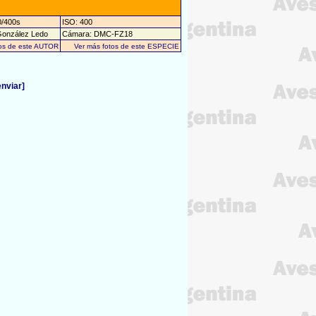
0/400s
ISO: 400
González Ledo
Cámara: DMC-FZ18
tos de este AUTOR
Ver más fotos de este ESPECIE
enviar]