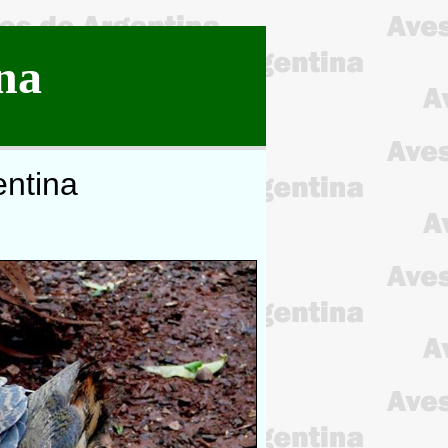
na
entina