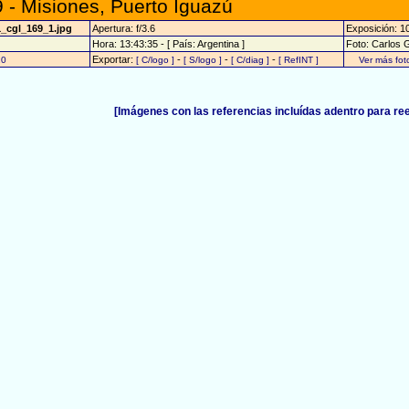
 - Misiones, Puerto Iguazú
1_cgl_169_1.jpg
Apertura: f/3.6
Exposición: 1
Hora: 13:43:35 - [ País: Argentina ]
Foto: Carlos 
Exportar:
-
-
-
20
[ C/logo ]
[ S/logo ]
[ C/diag ]
[ RefINT ]
Ver más fo
[Imágenes con las referencias incluídas adentro para re