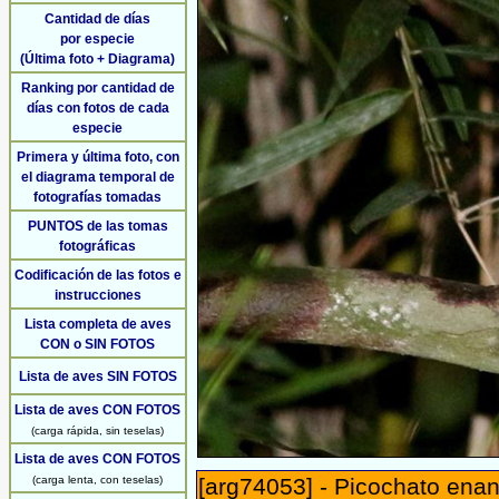
Cantidad de días
por especie
(Última foto + Diagrama)
Ranking por cantidad de
días con fotos de cada
especie
Primera y última foto, con
el diagrama temporal de
fotografías tomadas
PUNTOS de las tomas
fotográficas
Codificación de las fotos e
instrucciones
Lista completa de aves
CON o SIN FOTOS
Lista de aves SIN FOTOS
Lista de aves CON FOTOS
(carga rápida, sin teselas)
Lista de aves CON FOTOS
(carga lenta, con teselas)
[arg74053] - Picochato enan