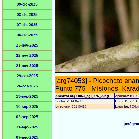
09-dic-2025
08-dic-2025
07-dic-2025
06-dic-2025
23-nov-2025
22-nov-2025
21-nov-2025
29-oct-2025
[arg74053] - Picochato enan
26-oct-2025
Punto 775 - Misiones, Kara
Archivo: arg74053_cgl_775_2.jpg
Apertura: f/8.0
13-sep-2025
Fecha: 2014:04:16
Hora: 11:59:31 -
10-sep-2025
Directorio:
Exportar:
20140416
[ C/lo
03-sep-2025
[Imágene
21-ago-2025
07-ago-2025