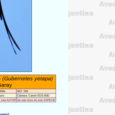
-
(Gubernetes yetapa)
Garay
1000s
ISO: 100
auro
Cámara: Canon EOS 60D
e este AUTOR
Ver más fotos de este ESPECIE
enviar]