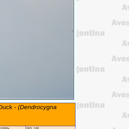
-Duck -
(Dendrocygna
1/1000s
ISO: 100