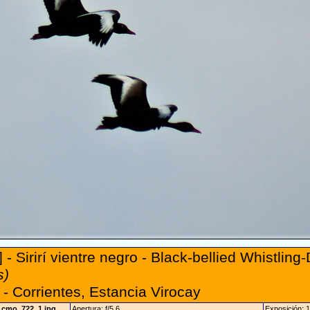
 - Sirirí vientre negro - Black-bellied Whistling
s)
- Corrientes, Estancia Virocay
_cmo_722_1.jpg
Apertura: f/5.6
Exposición: 