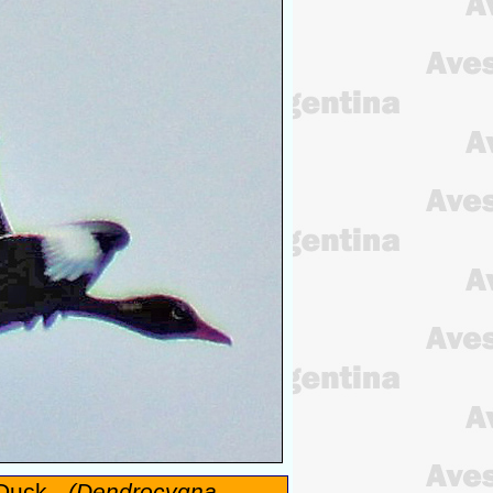
-Duck -
(Dendrocygna