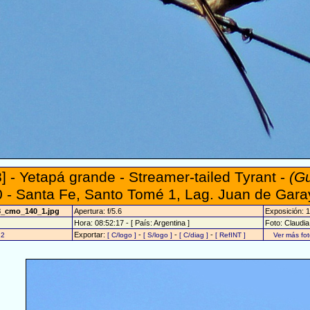
] - Yetapá grande - Streamer-tailed Tyrant -
(G
 - Santa Fe, Santo Tomé 1, Lag. Juan de Gara
8_cmo_140_1.jpg
Apertura: f/5.6
Exposición: 
Hora: 08:52:17 - [ País: Argentina ]
Foto: Claudi
Exportar:
-
-
-
22
[ C/logo ]
[ S/logo ]
[ C/diag ]
[ RefINT ]
Ver más fo