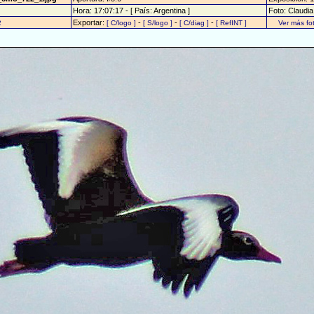
Hora: 17:07:17 - [ País: Argentina ]
Foto: Claudi
Exportar:
-
-
-
2
[ C/logo ]
[ S/logo ]
[ C/diag ]
[ RefINT ]
Ver más f