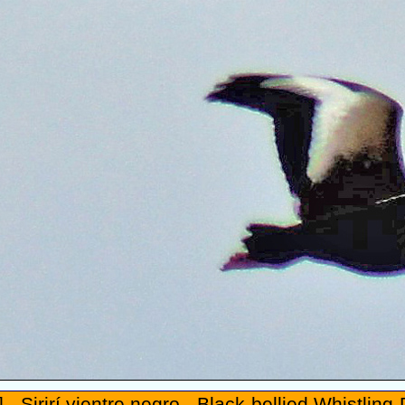
 - Sirirí vientre negro - Black-bellied Whistling