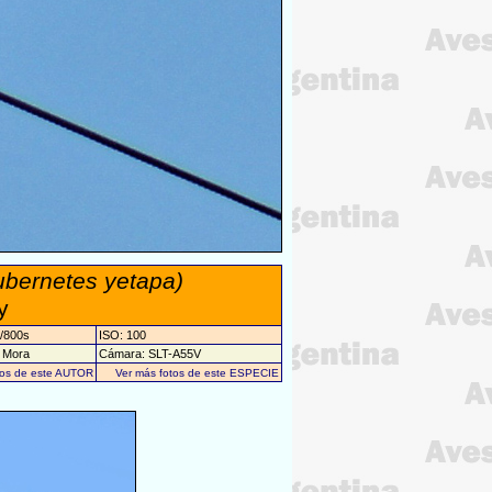
ubernetes yetapa)
y
1/800s
ISO: 100
a Mora
Cámara: SLT-A55V
tos de este AUTOR
Ver más fotos de este ESPECIE