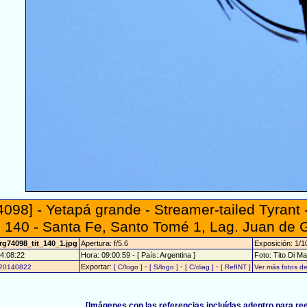
4098] - Yetapá grande - Streamer-tailed Tyrant 
 140 - Santa Fe, Santo Tomé 1, Lag. Juan de 
rg74098_tit_140_1.jpg
Apertura: f/5.6
Exposición: 1/
4:08:22
Hora: 09:00:59 - [ País: Argentina ]
Foto: Tito Di M
Exportar:
-
-
-
20140822
[ C/logo ]
[ S/logo ]
[ C/diag ]
[ RefINT ]
Ver más fotos d
[Imágenes con las referencias incluídas adentro para re