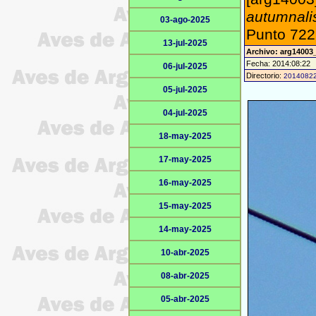
autumnali
03-ago-2025
Punto 722 
13-jul-2025
Archivo: arg1400
Fecha: 2014:08:22
06-jul-2025
Directorio:
2014082
05-jul-2025
04-jul-2025
18-may-2025
17-may-2025
16-may-2025
15-may-2025
14-may-2025
10-abr-2025
08-abr-2025
05-abr-2025