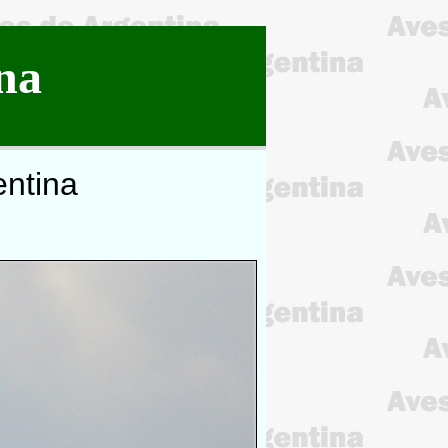
na
entina