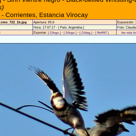
s)
- Corrientes, Estancia Virocay
3_cmo_722_1b.jpg
Apertura: f/5.6
Exposición: 
Hora: 17:07:17 - [ País: Argentina ]
Foto: Claudi
Exportar:
-
-
-
2
[ C/logo ]
[ S/logo ]
[ C/diag ]
[ RefINT ]
Ver más f