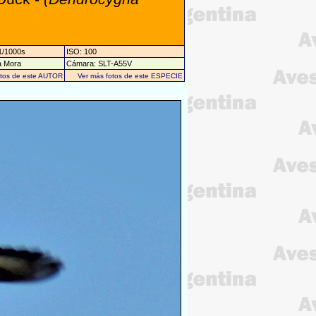
1/1000s
ISO: 100
a Mora
Cámara: SLT-A55V
otos de este AUTOR
Ver más fotos de este ESPECIE