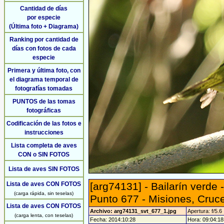
Cantidad de días
por especie
(Última foto + Diagrama)
Ranking por cantidad de
días con fotos de cada
especie
Primera y última foto, con
el diagrama temporal de
fotografías tomadas
PUNTOS de las tomas
fotográficas
Codificación de las fotos e
instrucciones
Lista completa de aves
CON o SIN FOTOS
Lista de aves SIN FOTOS
Lista de aves CON FOTOS
[arg74131] - Bailarín verde 
(carga rápida, sin teselas)
Punto 677 - Misiones, Cruce
Lista de aves CON FOTOS
Archivo: arg74131_svt_677_1.jpg
Apertura: f/5.6
(carga lenta, con teselas)
Fecha: 2014:10:28
Hora: 09:04:18 