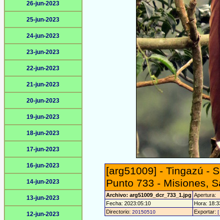
26-jun-2023
25-jun-2023
24-jun-2023
23-jun-2023
22-jun-2023
21-jun-2023
20-jun-2023
19-jun-2023
18-jun-2023
17-jun-2023
16-jun-2023
[arg51009] - Tingazú - 
Punto 733 - Misiones, 
14-jun-2023
Archivo: arg51009_dcr_733_1.jpg
Apertura:
13-jun-2023
Fecha: 2023:05:10
Hora: 18:33
Directorio:
Exportar:
20150510
[
12-jun-2023