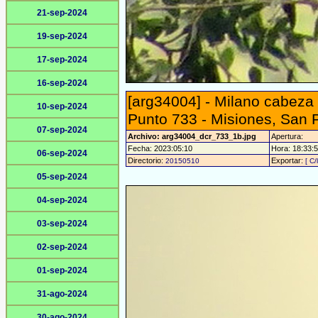
21-sep-2024
19-sep-2024
17-sep-2024
16-sep-2024
[arg34004] - Milano cabeza 
10-sep-2024
Punto 733 - Misiones, San 
07-sep-2024
Archivo: arg34004_dcr_733_1b.jpg
Apertura:
Fecha: 2023:05:10
Hora: 18:33:53
06-sep-2024
Directorio:
Exportar:
20150510
[ C/
05-sep-2024
04-sep-2024
03-sep-2024
02-sep-2024
01-sep-2024
31-ago-2024
30-ago-2024