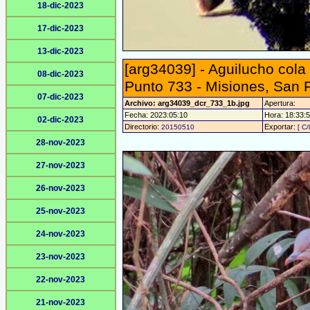
18-dic-2023
17-dic-2023
13-dic-2023
[arg34039] - Aguilucho cola 
08-dic-2023
Punto 733 - Misiones, San 
07-dic-2023
Archivo: arg34039_dcr_733_1b.jpg
Apertura:
Fecha: 2023:05:10
Hora: 18:33:53
02-dic-2023
Directorio:
Exportar:
20150510
[ C/
28-nov-2023
27-nov-2023
26-nov-2023
25-nov-2023
24-nov-2023
23-nov-2023
22-nov-2023
21-nov-2023