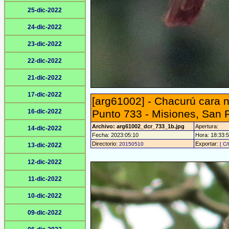
25-dic-2022
24-dic-2022
23-dic-2022
22-dic-2022
21-dic-2022
17-dic-2022
[arg61002] - Chacurú cara n
16-dic-2022
Punto 733 - Misiones, San 
Archivo: arg61002_dcr_733_1b.jpg
Apertura:
14-dic-2022
Fecha: 2023:05:10
Hora: 18:33:53
Directorio:
Exportar:
20150510
[ C/
13-dic-2022
12-dic-2022
11-dic-2022
10-dic-2022
09-dic-2022