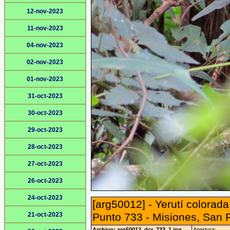
12-nov-2023
11-nov-2023
04-nov-2023
02-nov-2023
01-nov-2023
31-oct-2023
30-oct-2023
29-oct-2023
28-oct-2023
27-oct-2023
26-oct-2023
24-oct-2023
[arg50012] - Yerutí colorad
21-oct-2023
Punto 733 - Misiones, San 
Archivo: arg50012_dcr_733_1.jpg
Apertura: