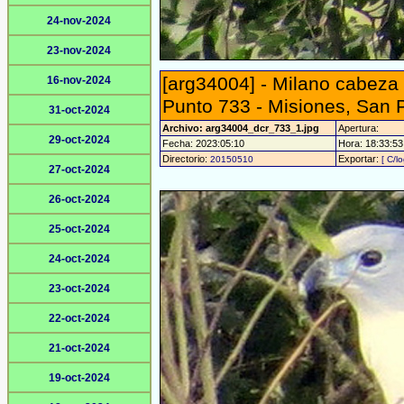
24-nov-2024
23-nov-2024
[arg34004] - Milano cabeza 
16-nov-2024
Punto 733 - Misiones, San 
31-oct-2024
Archivo: arg34004_dcr_733_1.jpg
Apertura:
29-oct-2024
Fecha: 2023:05:10
Hora: 18:33:53 
Directorio:
Exportar:
20150510
[ C/l
27-oct-2024
26-oct-2024
25-oct-2024
24-oct-2024
23-oct-2024
22-oct-2024
21-oct-2024
19-oct-2024