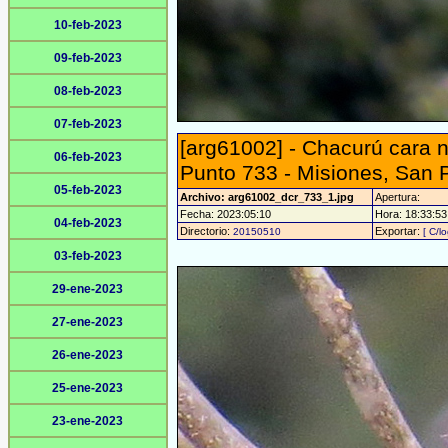
10-feb-2023
09-feb-2023
08-feb-2023
07-feb-2023
[arg61002] - Chacurú cara n
06-feb-2023
Punto 733 - Misiones, San 
05-feb-2023
Archivo: arg61002_dcr_733_1.jpg
Apertura:
Fecha: 2023:05:10
Hora: 18:33:53 
04-feb-2023
Directorio:
Exportar:
20150510
[ C/l
03-feb-2023
29-ene-2023
27-ene-2023
26-ene-2023
25-ene-2023
23-ene-2023