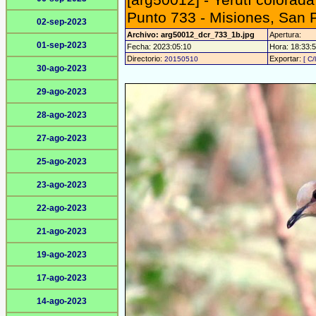
[arg50012] - Yerutí colorad
Punto 733 - Misiones, San 
02-sep-2023
Archivo: arg50012_dcr_733_1b.jpg
Apertura:
01-sep-2023
Fecha: 2023:05:10
Hora: 18:33:53
Directorio:
Exportar:
20150510
[ C/
30-ago-2023
29-ago-2023
28-ago-2023
27-ago-2023
25-ago-2023
23-ago-2023
22-ago-2023
21-ago-2023
19-ago-2023
17-ago-2023
14-ago-2023