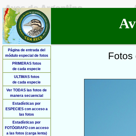
Av
Página de entrada del
Fotos 
módulo especial de fotos
PRIMERAS fotos
de cada especie
ULTIMAS fotos
de cada especie
Ver TODAS las fotos de
manera secuencial
Estadísticas por
ESPECIES con acceso a
las fotos
Estadísticas por
FOTÓGRAFO con acceso
a las fotos (carga lenta)