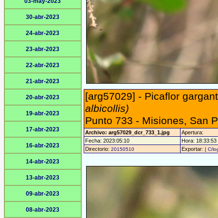
03-may-2023
30-abr-2023
24-abr-2023
23-abr-2023
22-abr-2023
21-abr-2023
[arg57029] - Picaflor garga
20-abr-2023
albicollis)
19-abr-2023
Punto 733 - Misiones, San 
17-abr-2023
Archivo: arg57029_dcr_733_1.jpg
Apertura:
Fecha: 2023:05:10
Hora: 18:33:53 -
16-abr-2023
Directorio:
Exportar:
20150510
[ C/lo
14-abr-2023
13-abr-2023
09-abr-2023
08-abr-2023