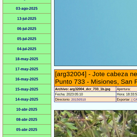
03-ago-2025
13-jul-2025
06-jul-2025
05-jul-2025
04-jul-2025
18-may-2025
17-may-2025
[arg32004] - Jote cabeza ne
16-may-2025
Punto 733 - Misiones, San 
15-may-2025
Archivo: arg32004_dcr_733_1b.jpg
Apertura:
Fecha: 2023:05:10
Hora: 18:33:53
14-may-2025
Directorio:
Exportar:
20150510
[ C/
10-abr-2025
08-abr-2025
05-abr-2025