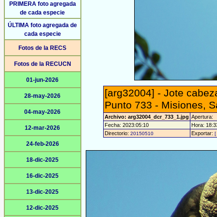
PRIMERA foto agregada
de cada especie
ÚLTIMA foto agregada de
cada especie
Fotos de la RECS
Fotos de la RECUCN
01-jun-2026
[arg32004] - Jote cabeza
28-may-2026
Punto 733 - Misiones, 
04-may-2026
Archivo: arg32004_dcr_733_1.jpg
Apertura:
Fecha: 2023:05:10
Hora: 18:33
12-mar-2026
Directorio:
Exportar:
20150510
[
24-feb-2026
18-dic-2025
16-dic-2025
13-dic-2025
12-dic-2025