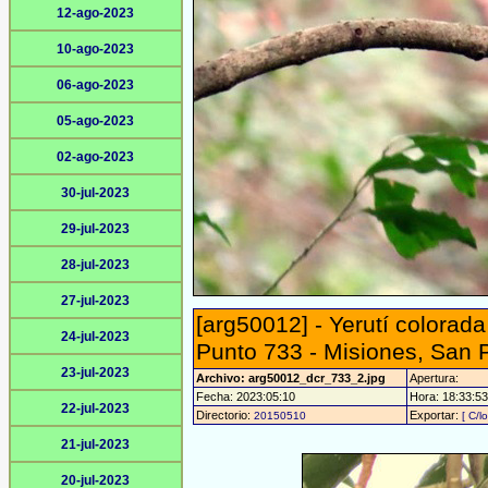
12-ago-2023
10-ago-2023
06-ago-2023
05-ago-2023
02-ago-2023
30-jul-2023
29-jul-2023
28-jul-2023
27-jul-2023
[arg50012] - Yerutí colorad
24-jul-2023
Punto 733 - Misiones, San 
23-jul-2023
Archivo: arg50012_dcr_733_2.jpg
Apertura:
Fecha: 2023:05:10
Hora: 18:33:53 
22-jul-2023
Directorio:
Exportar:
20150510
[ C/l
21-jul-2023
20-jul-2023