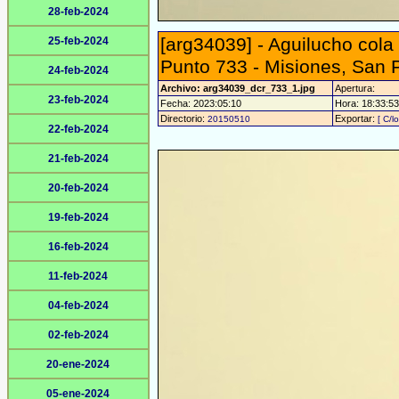
28-feb-2024
[arg34039] - Aguilucho cola 
25-feb-2024
Punto 733 - Misiones, San 
24-feb-2024
Archivo: arg34039_dcr_733_1.jpg
Apertura:
23-feb-2024
Fecha: 2023:05:10
Hora: 18:33:53 
Directorio:
Exportar:
20150510
[ C/l
22-feb-2024
21-feb-2024
20-feb-2024
19-feb-2024
16-feb-2024
11-feb-2024
04-feb-2024
02-feb-2024
20-ene-2024
05-ene-2024