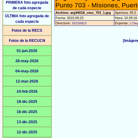
PRIMERA foto agregada
Punto 703 - Misiones, Puer
de cada especie
Archivo: arg94018_cmo_703_1.jpg
Apertura: f/6.5
ÚLTIMA foto agregada de
Fecha: 2015:09:23
Hora: 10:28:16 -
cada especie
Directorio:
Exportar:
20150923
[ C/lo
Fotos de la RECS
Fotos de la RECUCN
[Imágene
01-jun-2026
28-may-2026
04-may-2026
12-mar-2026
24-feb-2026
18-dic-2025
16-dic-2025
13-dic-2025
12-dic-2025