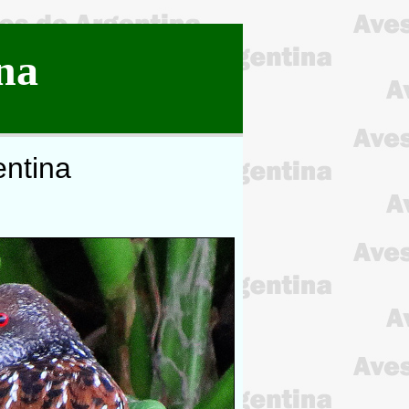
na
entina