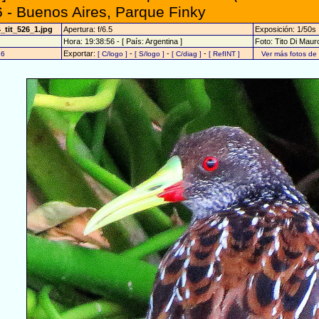
 - Buenos Aires, Parque Finky
_tit_526_1.jpg
Apertura: f/6.5
Exposición: 1/50s
Hora: 19:38:56 - [ País: Argentina ]
Foto: Tito Di Maur
Exportar:
-
-
-
26
[ C/logo ]
[ S/logo ]
[ C/diag ]
[ RefINT ]
Ver más fotos d