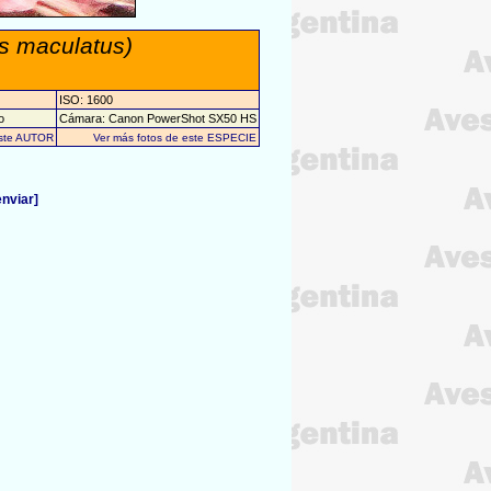
us maculatus)
ISO: 1600
o
Cámara: Canon PowerShot SX50 HS
este AUTOR
Ver más fotos de este ESPECIE
enviar]