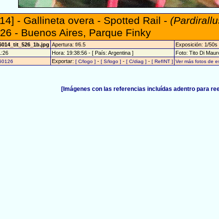
14] - Gallineta overa - Spotted Rail -
(Pardirall
26 - Buenos Aires, Parque Finky
6014_tit_526_1b.jpg
Apertura: f/6.5
Exposición: 1/50s
1:26
Hora: 19:38:56 - [ País: Argentina ]
Foto: Tito Di Maur
Exportar:
-
-
-
60126
[ C/logo ]
[ S/logo ]
[ C/diag ]
[ RefINT ]
Ver más fotos de 
[Imágenes con las referencias incluídas adentro para re