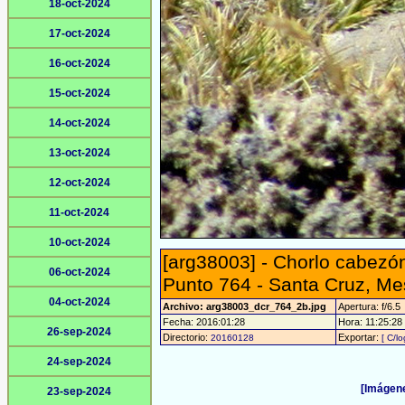
18-oct-2024
17-oct-2024
16-oct-2024
15-oct-2024
14-oct-2024
13-oct-2024
12-oct-2024
11-oct-2024
10-oct-2024
[arg38003] - Chorlo cabezón
06-oct-2024
Punto 764 - Santa Cruz, Me
04-oct-2024
Archivo: arg38003_dcr_764_2b.jpg
Apertura: f/6.5
Fecha: 2016:01:28
Hora: 11:25:28 -
26-sep-2024
Directorio:
Exportar:
20160128
[ C/lo
24-sep-2024
[Imágene
23-sep-2024