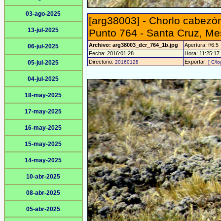
03-ago-2025
[arg38003] - Chorlo cabezón
13-jul-2025
Punto 764 - Santa Cruz, Me
Archivo: arg38003_dcr_764_1b.jpg
Apertura: f/6.5
06-jul-2025
Fecha: 2016:01:28
Hora: 11:25:17 -
Directorio:
Exportar:
05-jul-2025
20160128
[ C/lo
04-jul-2025
18-may-2025
17-may-2025
16-may-2025
15-may-2025
14-may-2025
10-abr-2025
08-abr-2025
05-abr-2025