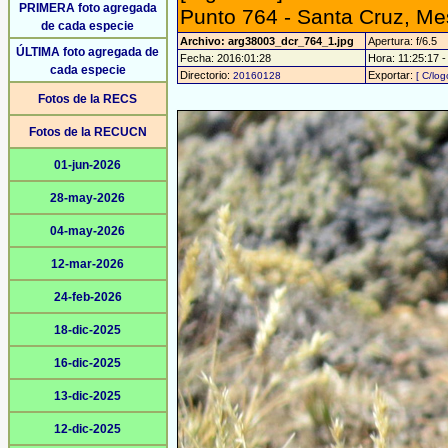
PRIMERA foto agregada
Punto 764 - Santa Cruz, Me
de cada especie
Archivo: arg38003_dcr_764_1.jpg
Apertura: f/6.5
ÚLTIMA foto agregada de
Fecha: 2016:01:28
Hora: 11:25:17 - 
cada especie
Directorio:
Exportar:
20160128
[ C/log
Fotos de la RECS
Fotos de la RECUCN
01-jun-2026
28-may-2026
04-may-2026
12-mar-2026
24-feb-2026
18-dic-2025
16-dic-2025
13-dic-2025
12-dic-2025