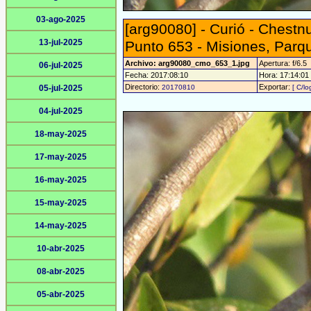
03-ago-2025
[arg90080] - Curió - Chestn
13-jul-2025
Punto 653 - Misiones, Parq
Archivo: arg90080_cmo_653_1.jpg
Apertura: f/6.5
06-jul-2025
Fecha: 2017:08:10
Hora: 17:14:01 -
Directorio:
Exportar:
05-jul-2025
20170810
[ C/lo
04-jul-2025
18-may-2025
17-may-2025
16-may-2025
15-may-2025
14-may-2025
10-abr-2025
08-abr-2025
05-abr-2025