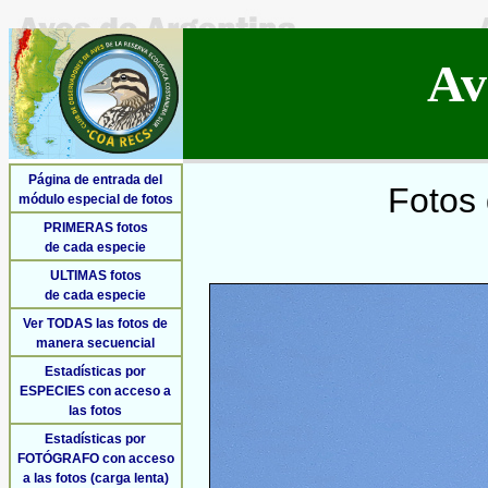
Av
Página de entrada del
Fotos 
módulo especial de fotos
PRIMERAS fotos
de cada especie
ULTIMAS fotos
de cada especie
Ver TODAS las fotos de
manera secuencial
Estadísticas por
ESPECIES con acceso a
las fotos
Estadísticas por
FOTÓGRAFO con acceso
a las fotos (carga lenta)