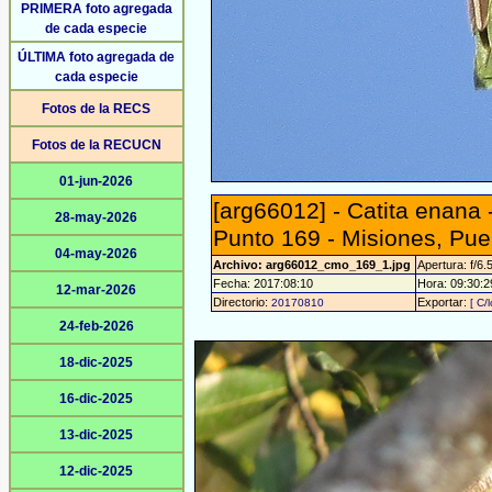
PRIMERA foto agregada
de cada especie
ÚLTIMA foto agregada de
cada especie
Fotos de la RECS
Fotos de la RECUCN
01-jun-2026
[arg66012] - Catita enana 
28-may-2026
Punto 169 - Misiones, Pue
04-may-2026
Archivo: arg66012_cmo_169_1.jpg
Apertura: f/6.
Fecha: 2017:08:10
Hora: 09:30:29
12-mar-2026
Directorio:
Exportar:
20170810
[ C/
24-feb-2026
18-dic-2025
16-dic-2025
13-dic-2025
12-dic-2025