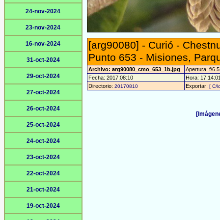
24-nov-2024
23-nov-2024
[arg90080] - Curió - Chestn
16-nov-2024
Punto 653 - Misiones, Parq
31-oct-2024
Archivo: arg90080_cmo_653_1b.jpg
Apertura: f/6.5
29-oct-2024
Fecha: 2017:08:10
Hora: 17:14:01 
Directorio:
Exportar:
20170810
[ C/l
27-oct-2024
26-oct-2024
[Imágene
25-oct-2024
24-oct-2024
23-oct-2024
22-oct-2024
21-oct-2024
19-oct-2024