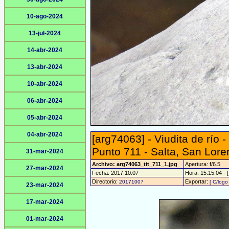
10-ago-2024
13-jul-2024
14-abr-2024
13-abr-2024
10-abr-2024
06-abr-2024
05-abr-2024
04-abr-2024
[arg74063] - Viudita de río 
Punto 711 - Salta, San Lor
31-mar-2024
Archivo: arg74063_tit_711_1.jpg
Apertura: f/6.5
27-mar-2024
Fecha: 2017:10:07
Hora: 15:15:04 - [
Directorio:
Exportar:
20171007
[ C/logo 
23-mar-2024
17-mar-2024
01-mar-2024