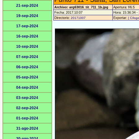
21-sep-2024
Archivo: arg63016_tit_711_1b.jpg
Apertura: f/6.5
Fecha: 2017:10:07
Hora: 15:36:34 - 
19-sep-2024
Directorio:
Exportar:
20171007
[ C/logo
17-sep-2024
16-sep-2024
10-sep-2024
07-sep-2024
06-sep-2024
05-sep-2024
04-sep-2024
03-sep-2024
02-sep-2024
01-sep-2024
31-ago-2024
30-ago-2024