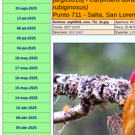
rubiginosus)
03-ago-2025
Punto 711 - Salta, San Lore
13-jul-2025
Archivo: arg63016_cmo_711_1b.jpg
Apertura: f/5.
Fecha: 2017:10:07
Hora: 15:46:57
06-jul-2025
Directorio:
Exportar:
20171007
[ C/
05-jul-2025
04-jul-2025
18-may-2025
17-may-2025
16-may-2025
15-may-2025
14-may-2025
10-abr-2025
08-abr-2025
05-abr-2025