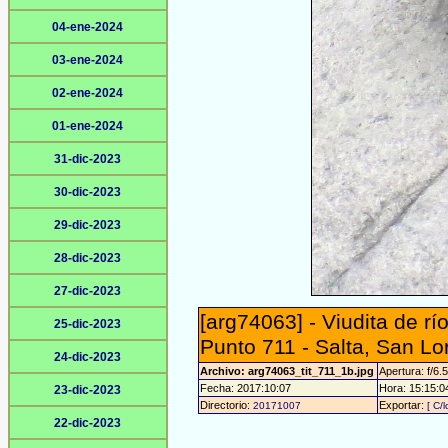
04-ene-2024
03-ene-2024
02-ene-2024
01-ene-2024
31-dic-2023
30-dic-2023
29-dic-2023
28-dic-2023
27-dic-2023
[arg74063] - Viudita de r
25-dic-2023
Punto 711 - Salta, San L
24-dic-2023
Archivo: arg74063_tit_711_1b.jpg
Apertura: f/6.
Fecha: 2017:10:07
Hora: 15:15:04
23-dic-2023
Directorio:
Exportar:
20171007
[ C/
22-dic-2023