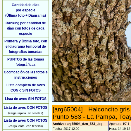
Cantidad de días
por especie
(Última foto + Diagrama)
Ranking por cantidad de
días con fotos de cada
especie
Primera y última foto, con
el diagrama temporal de
fotografías tomadas
PUNTOS de las tomas
fotográficas
Codificación de las fotos e
instrucciones
Lista completa de aves
CON o SIN FOTOS
Lista de aves SIN FOTOS
Lista de aves CON FOTOS
[arg65004] - Halconcito gri
(carga rápida, sin teselas)
Punto 583 - La Pampa, Toay
Lista de aves CON FOTOS
Archivo: arg65004_dzn_583_.jpg
Apertura: f/7.1
(carga lenta, con teselas)
Fecha: 2017:12:09
Hora: 14:19:12 -