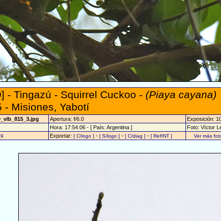
] - Tingazú - Squirrel Cuckoo -
(Piaya cayana)
 - Misiones, Yabotí
9_vlb_815_3.jpg
Apertura: f/6.0
Exposición: 1
Hora: 17:54:06 - [ País: Argentina ]
Foto: Víctor L
Exportar:
-
-
-
29
[ C/logo ]
[ S/logo ]
[ C/diag ]
[ RefINT ]
Ver más fo