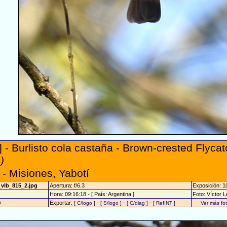
 - Burlisto cola castaña - Brown-crested Flycat
)
- Misiones, Yabotí
_vlb_815_2.jpg
Apertura: f/6.3
Exposición: 
Hora: 09:16:18 - [ País: Argentina ]
Foto: Víctor 
Exportar:
-
-
-
9
[ C/logo ]
[ S/logo ]
[ C/diag ]
[ RefINT ]
Ver más fo