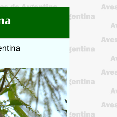
na
entina