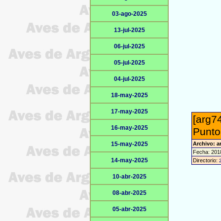
03-ago-2025
13-jul-2025
06-jul-2025
05-jul-2025
04-jul-2025
18-may-2025
17-may-2025
[arg74
16-may-2025
Punto
15-may-2025
Archivo: a
Fecha: 201
14-may-2025
Directorio:
10-abr-2025
08-abr-2025
05-abr-2025