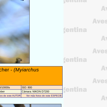
cher -
(Myiarchus
10/10000s
ISO: 800
Leber
Cámara: NIKON D7200
tos de este AUTOR
Ver más fotos de este ESPECIE