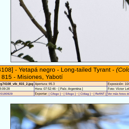
108] - Yetapá negro - Long-tailed Tyrant -
(Col
 815 - Misiones, Yabotí
rg74108_vlb_815_2.jpg
Apertura: f/6.3
Exposición: 10
8:09:28
Hora: 07:52:46 - [ País: Argentina ]
Foto: Víctor Le
Exportar:
-
-
-
20180929
[ C/logo ]
[ S/logo ]
[ C/diag ]
[ RefINT ]
Ver más fotos 