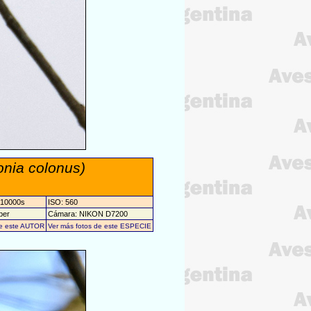
onia colonus)
/10000s
ISO: 560
ber
Cámara: NIKON D7200
de este AUTOR
Ver más fotos de este ESPECIE