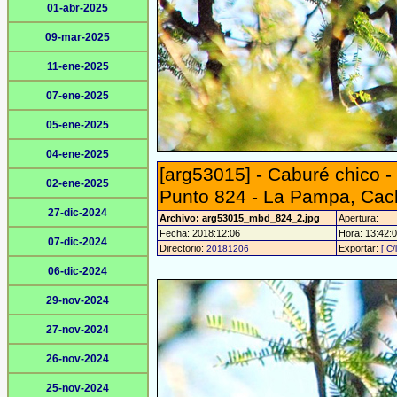
01-abr-2025
09-mar-2025
11-ene-2025
07-ene-2025
05-ene-2025
04-ene-2025
[arg53015] - Caburé chico 
02-ene-2025
Punto 824 - La Pampa, Cach
27-dic-2024
Archivo: arg53015_mbd_824_2.jpg
Apertura:
Fecha: 2018:12:06
Hora: 13:42:01
07-dic-2024
Directorio:
Exportar:
20181206
[ C/
06-dic-2024
29-nov-2024
27-nov-2024
26-nov-2024
25-nov-2024