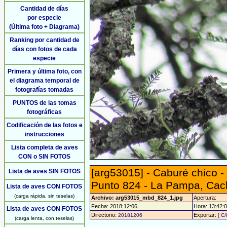
Cantidad de días
por especie
(Última foto + Diagrama)
Ranking por cantidad de
días con fotos de cada
especie
Primera y última foto, con
el diagrama temporal de
fotografías tomadas
PUNTOS de las tomas
fotográficas
Codificación de las fotos e
instrucciones
Lista completa de aves
CON o SIN FOTOS
[arg53015] - Caburé chico 
Lista de aves SIN FOTOS
Punto 824 - La Pampa, Cach
Lista de aves CON FOTOS
(carga rápida, sin teselas)
Archivo: arg53015_mbd_824_1.jpg
Apertura:
Fecha: 2018:12:06
Hora: 13:42:01
Lista de aves CON FOTOS
Directorio:
Exportar:
20181206
[ C/
(carga lenta, con teselas)