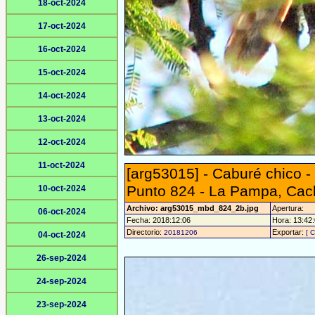
18-oct-2024
17-oct-2024
16-oct-2024
15-oct-2024
14-oct-2024
13-oct-2024
12-oct-2024
11-oct-2024
[arg53015] - Caburé chico 
Punto 824 - La Pampa, Cach
10-oct-2024
Archivo: arg53015_mbd_824_2b.jpg
Apertura:
06-oct-2024
Fecha: 2018:12:06
Hora: 13:42:0
Directorio:
Exportar:
20181206
[ C
04-oct-2024
26-sep-2024
24-sep-2024
23-sep-2024