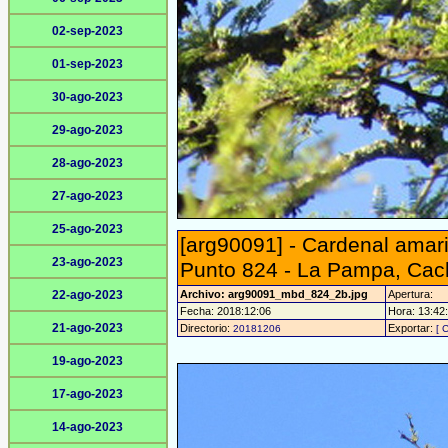
02-sep-2023
01-sep-2023
30-ago-2023
29-ago-2023
28-ago-2023
27-ago-2023
25-ago-2023
[arg90091] - Cardenal amaril
23-ago-2023
Punto 824 - La Pampa, Cach
22-ago-2023
Archivo: arg90091_mbd_824_2b.jpg
Apertura:
Fecha: 2018:12:06
Hora: 13:42:
21-ago-2023
Directorio:
Exportar:
20181206
[ 
19-ago-2023
17-ago-2023
14-ago-2023