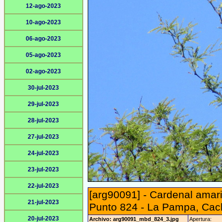
12-ago-2023
10-ago-2023
06-ago-2023
05-ago-2023
02-ago-2023
30-jul-2023
29-jul-2023
28-jul-2023
27-jul-2023
24-jul-2023
23-jul-2023
22-jul-2023
[arg90091] - Cardenal amaril
21-jul-2023
Punto 824 - La Pampa, Cach
20-jul-2023
Archivo: arg90091_mbd_824_3.jpg
Apertura: