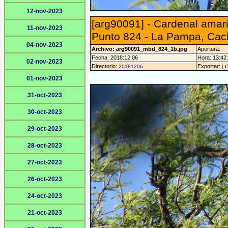
12-nov-2023
[arg90091] - Cardenal amaril
11-nov-2023
Punto 824 - La Pampa, Cach
04-nov-2023
Archivo: arg90091_mbd_824_1b.jpg
Apertura:
Fecha: 2018:12:06
Hora: 13:42:
02-nov-2023
Directorio:
Exportar:
20181206
[ 
01-nov-2023
31-oct-2023
30-oct-2023
29-oct-2023
28-oct-2023
27-oct-2023
26-oct-2023
24-oct-2023
21-oct-2023