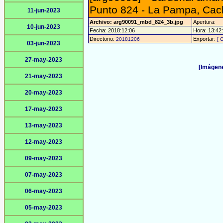
Punto 824 - La Pampa, Cach
11-jun-2023
Archivo: arg90091_mbd_824_3b.jpg
Apertura:
10-jun-2023
Fecha: 2018:12:06
Hora: 13:42:
Directorio:
Exportar:
20181206
[ 
03-jun-2023
27-may-2023
[Imágene
21-may-2023
20-may-2023
17-may-2023
13-may-2023
12-may-2023
09-may-2023
07-may-2023
06-may-2023
05-may-2023