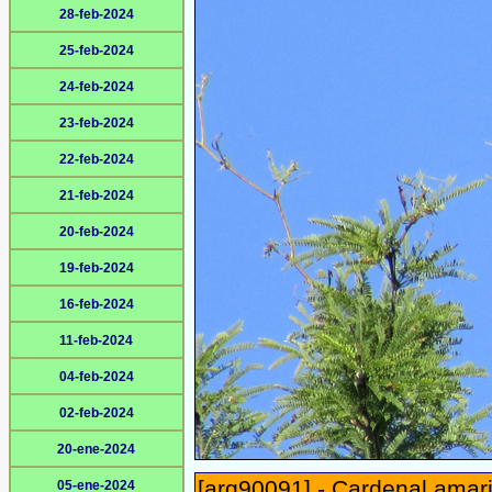
28-feb-2024
25-feb-2024
24-feb-2024
23-feb-2024
22-feb-2024
21-feb-2024
20-feb-2024
19-feb-2024
16-feb-2024
11-feb-2024
04-feb-2024
02-feb-2024
20-ene-2024
[arg90091] - Cardenal amaril
05-ene-2024