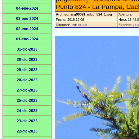
Punto 824 - La Pampa, Cach
04-ene-2024
Archivo: arg90091_mbd_824_1.jpg
Apertura:
03-ene-2024
Fecha: 2018:12:06
Hora: 13:42:01
Directorio:
Exportar:
20181206
[ C/
02-ene-2024
01-ene-2024
31-dic-2023
30-dic-2023
29-dic-2023
28-dic-2023
27-dic-2023
25-dic-2023
24-dic-2023
23-dic-2023
22-dic-2023