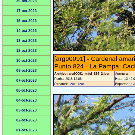
20-oct-2023
17-oct-2023
15-oct-2023
14-oct-2023
13-oct-2023
12-oct-2023
[arg90091] - Cardenal amaril
10-oct-2023
Punto 824 - La Pampa, Cach
09-oct-2023
Archivo: arg90091_mbd_824_2.jpg
Apertura:
Fecha: 2018:12:06
Hora: 13:42:01
07-oct-2023
Directorio:
Exportar:
20181206
[ C/
06-oct-2023
04-oct-2023
03-oct-2023
02-oct-2023
01-oct-2023