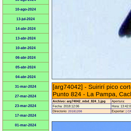
10-ago-2024
13-jul-2024
14-abr-2024
13-abr-2024
10-abr-2024
06-abr-2024
05-abr-2024
04-abr-2024
[arg74042] - Suirirí pico co
31-mar-2024
Punto 824 - La Pampa, Cach
27-mar-2024
Archivo: arg74042_mbd_824_1.jpg
Apertura:
23-mar-2024
Fecha: 2018:12:06
Hora: 13:42:01
Directorio:
Exportar:
20181206
[ C/
17-mar-2024
01-mar-2024