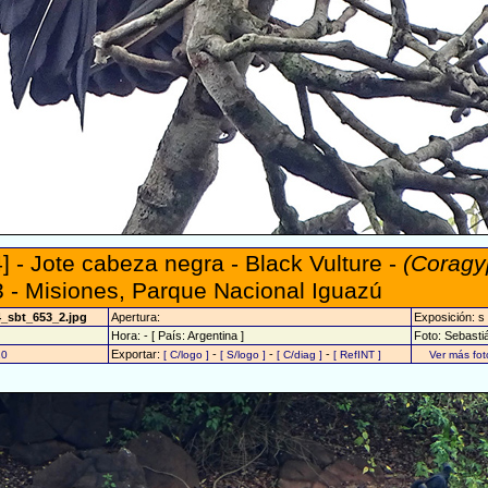
] - Jote cabeza negra - Black Vulture -
(Coragy
 - Misiones, Parque Nacional Iguazú
4_sbt_653_2.jpg
Apertura:
Exposición: s
Hora: - [ País: Argentina ]
Foto: Sebasti
Exportar:
-
-
-
10
[ C/logo ]
[ S/logo ]
[ C/diag ]
[ RefINT ]
Ver más fo