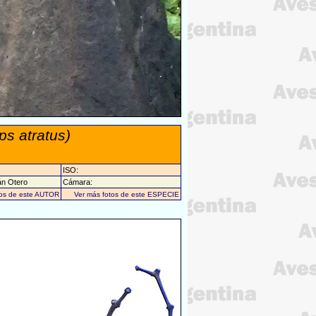
ps atratus)
ISO:
án Otero
Cámara:
tos de este AUTOR
Ver más fotos de este ESPECIE