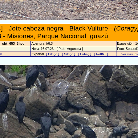
] - Jote cabeza negra - Black Vulture -
(Coragy
 - Misiones, Parque Nacional Iguazú
4_sbt_653_3.jpg
Apertura: f/6.3
Exposición: 1
Hora: 16:07:23 - [ País: Argentina ]
Foto: Sebasti
Exportar:
-
-
-
10
[ C/logo ]
[ S/logo ]
[ C/diag ]
[ RefINT ]
Ver más fo