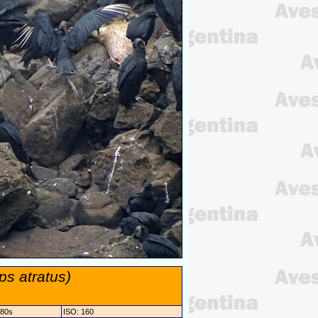
ps atratus)
/80s
ISO: 160