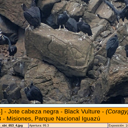
] - Jote cabeza negra - Black Vulture -
(Coragy
 - Misiones, Parque Nacional Iguazú
4_sbt_653_4.jpg
Apertura: f/6.3
Exposición: 1