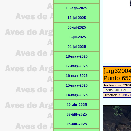
03-ago-2025
13-jul-2025
06-jul-2025
05-jul-2025
04-jul-2025
18-may-2025
17-may-2025
[arg32004
16-may-2025
Punto 653
15-may-2025
Archivo: arg3200
Fecha: 20190210
14-may-2025
Directorio:
201902
10-abr-2025
08-abr-2025
05-abr-2025