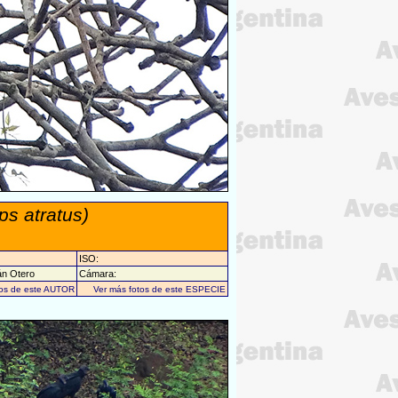
ps atratus)
ISO:
án Otero
Cámara:
tos de este AUTOR
Ver más fotos de este ESPECIE