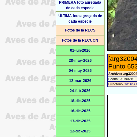
PRIMERA foto agregada
de cada especie
ÚLTIMA foto agregada de
cada especie
Fotos de la RECS
Fotos de la RECUCN
01-jun-2026
[arg32004
28-may-2026
Punto 653
04-may-2026
Archivo: arg3200
Fecha: 20190210
12-mar-2026
Directorio:
201902
24-feb-2026
18-dic-2025
16-dic-2025
13-dic-2025
12-dic-2025