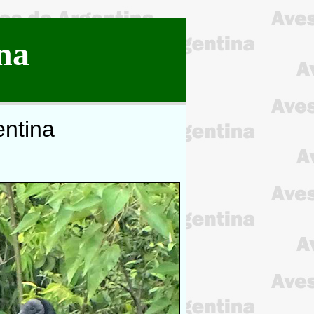
na
entina