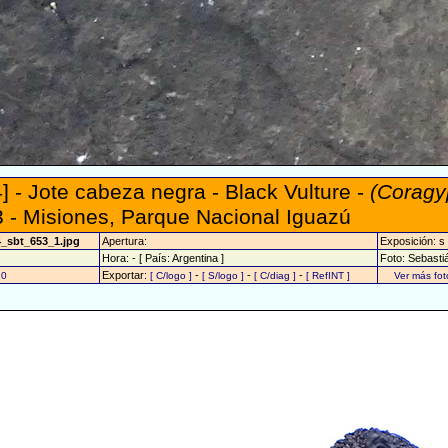
] - Jote cabeza negra - Black Vulture -
(Coragy
 - Misiones, Parque Nacional Iguazú
4_sbt_653_1.jpg
Apertura:
Exposición: s
Hora: - [ País: Argentina ]
Foto: Sebasti
Exportar:
-
-
-
10
[ C/logo ]
[ S/logo ]
[ C/diag ]
[ RefINT ]
Ver más fo