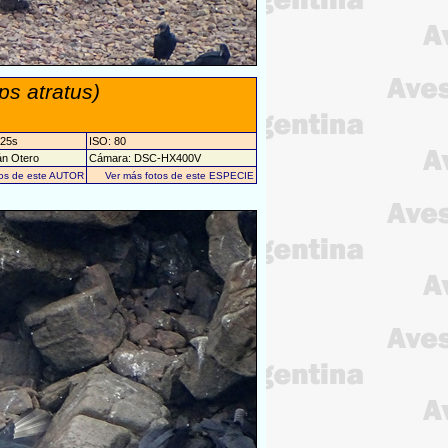
ps atratus)
/25s
ISO: 80
án Otero
Cámara: DSC-HX400V
tos de este AUTOR
Ver más fotos de este ESPECIE