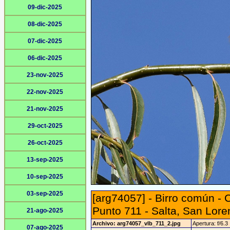
09-dic-2025
08-dic-2025
07-dic-2025
06-dic-2025
23-nov-2025
22-nov-2025
21-nov-2025
29-oct-2025
26-oct-2025
13-sep-2025
10-sep-2025
03-sep-2025
[arg74057] - Birro común - C
Punto 711 - Salta, San Lor
21-ago-2025
Archivo: arg74057_vlb_711_2.jpg
Apertura: f/6.3
07-ago-2025