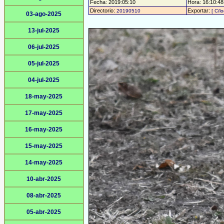
Fecha: 2019:05:10
Hora: 16:10:48 
Directorio:
Exportar:
20190510
[ C/l
03-ago-2025
13-jul-2025
06-jul-2025
05-jul-2025
04-jul-2025
18-may-2025
17-may-2025
16-may-2025
15-may-2025
14-may-2025
10-abr-2025
08-abr-2025
05-abr-2025