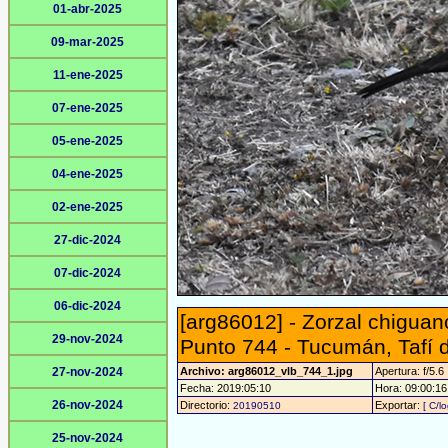
01-abr-2025
09-mar-2025
11-ene-2025
07-ene-2025
05-ene-2025
04-ene-2025
02-ene-2025
27-dic-2024
07-dic-2024
06-dic-2024
[arg86012] - Zorzal chigua
29-nov-2024
Punto 744 - Tucumán, Tafí d
27-nov-2024
Archivo: arg86012_vlb_744_1.jpg
Apertura: f/5.6
Fecha: 2019:05:10
Hora: 09:00:16 
26-nov-2024
Directorio:
Exportar:
20190510
[ C/l
25-nov-2024