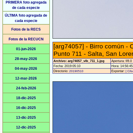
PRIMERA foto agregada
de cada especie
ÚLTIMA foto agregada de
cada especie
Fotos de la RECS
Fotos de la RECUCN
[arg74057] - Birro común - C
01-jun-2026
Punto 711 - Salta, San Lor
28-may-2026
Archivo: arg74057_vlb_711_1.jpg
Apertura: f/8.0
Fecha: 2019:05:10
Hora: 14:56:45 
04-may-2026
Directorio:
Exportar:
20190510
[ C/l
12-mar-2026
24-feb-2026
18-dic-2025
16-dic-2025
13-dic-2025
12-dic-2025