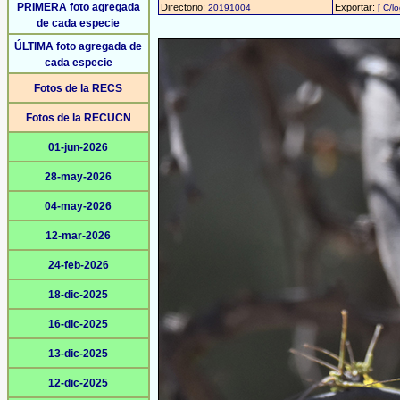
PRIMERA foto agregada
Directorio:
Exportar:
20191004
[ C/l
de cada especie
ÚLTIMA foto agregada de
cada especie
Fotos de la RECS
Fotos de la RECUCN
01-jun-2026
28-may-2026
04-may-2026
12-mar-2026
24-feb-2026
18-dic-2025
16-dic-2025
13-dic-2025
12-dic-2025