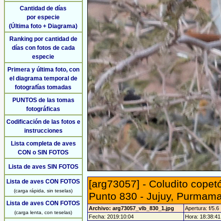
Cantidad de días
por especie
(Última foto + Diagrama)
Ranking por cantidad de
días con fotos de cada
especie
Primera y última foto, con
el diagrama temporal de
fotografías tomadas
PUNTOS de las tomas
fotográficas
Codificación de las fotos e
instrucciones
Lista completa de aves
CON o SIN FOTOS
Lista de aves SIN FOTOS
Lista de aves CON FOTOS
[arg73057] - Coludito copetó
(carga rápida, sin teselas)
Punto 830 - Jujuy, Purmam
Lista de aves CON FOTOS
Archivo: arg73057_vlb_830_1.jpg
Apertura: f/5.6
(carga lenta, con teselas)
Fecha: 2019:10:04
Hora: 18:38:41 