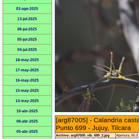
03-ago-2025
13-jul-2025
06-jul-2025
05-jul-2025
04-jul-2025
18-may-2025
17-may-2025
16-may-2025
15-may-2025
14-may-2025
10-abr-2025
[arg87005] - Calandria cas
08-abr-2025
Punto 699 - Jujuy, Tilcara
05-abr-2025
Archivo: arg87005_vlb_699_2.jpg
Apertura: f/6.3