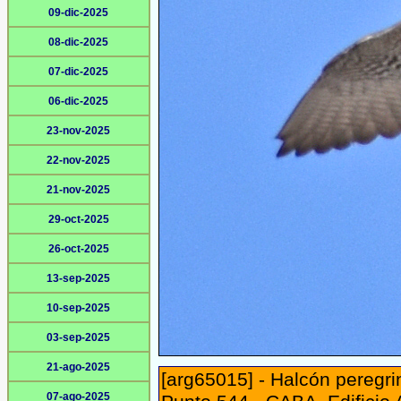
09-dic-2025
08-dic-2025
07-dic-2025
06-dic-2025
23-nov-2025
22-nov-2025
21-nov-2025
29-oct-2025
26-oct-2025
13-sep-2025
10-sep-2025
03-sep-2025
21-ago-2025
[arg65015] - Halcón peregri
07-ago-2025