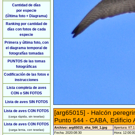
Cantidad de días
por especie
(Última foto + Diagrama)
Ranking por cantidad de
días con fotos de cada
especie
Primera y última foto, con
el diagrama temporal de
fotografías tomadas
PUNTOS de las tomas
fotográficas
Codificación de las fotos e
instrucciones
Lista completa de aves
CON o SIN FOTOS
Lista de aves SIN FOTOS
Lista de aves CON FOTOS
[arg65015] - Halcón peregri
(carga rápida, sin teselas)
Punto 544 - CABA, Edificio
Lista de aves CON FOTOS
Archivo: arg65015_eha_544_1.jpg
Apertura: f/7.1
(carga lenta, con teselas)
Fecha: 2020:08:30
Hora: 12:00:00 