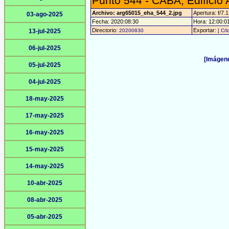
Punto 544 - CABA, Edificio
Archivo: arg65015_eha_544_2.jpg
Apertura: f/7.1
03-ago-2025
Fecha: 2020:08:30
Hora: 12:00:01 
Directorio:
Exportar:
13-jul-2025
20200830
[ C/l
06-jul-2025
[Imágene
05-jul-2025
04-jul-2025
18-may-2025
17-may-2025
16-may-2025
15-may-2025
14-may-2025
10-abr-2025
08-abr-2025
05-abr-2025