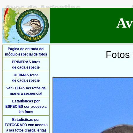
Av
Página de entrada del
Fotos 
módulo especial de fotos
PRIMERAS fotos
de cada especie
ULTIMAS fotos
de cada especie
Ver TODAS las fotos de
manera secuencial
Estadísticas por
ESPECIES con acceso a
las fotos
Estadísticas por
FOTÓGRAFO con acceso
a las fotos (carga lenta)