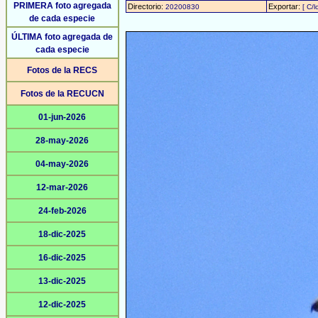
PRIMERA foto agregada
Directorio:
Exportar:
20200830
[ C/l
de cada especie
ÚLTIMA foto agregada de
cada especie
Fotos de la RECS
Fotos de la RECUCN
01-jun-2026
28-may-2026
04-may-2026
12-mar-2026
24-feb-2026
18-dic-2025
16-dic-2025
13-dic-2025
12-dic-2025