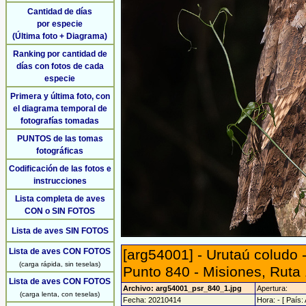
Cantidad de días
por especie
(Última foto + Diagrama)
Ranking por cantidad de
días con fotos de cada
especie
Primera y última foto, con
el diagrama temporal de
fotografías tomadas
PUNTOS de las tomas
fotográficas
Codificación de las fotos e
instrucciones
Lista completa de aves
CON o SIN FOTOS
Lista de aves SIN FOTOS
Lista de aves CON FOTOS
[arg54001] - Urutaú coludo 
(carga rápida, sin teselas)
Punto 840 - Misiones, Ruta 
Lista de aves CON FOTOS
Archivo: arg54001_psr_840_1.jpg
Apertura:
(carga lenta, con teselas)
Fecha: 20210414
Hora: - [ País: