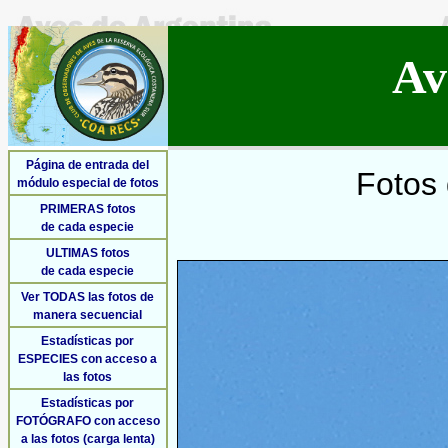
Av
Página de entrada del
Fotos 
módulo especial de fotos
PRIMERAS fotos
de cada especie
ULTIMAS fotos
de cada especie
Ver TODAS las fotos de
manera secuencial
Estadísticas por
ESPECIES con acceso a
las fotos
Estadísticas por
FOTÓGRAFO con acceso
a las fotos (carga lenta)