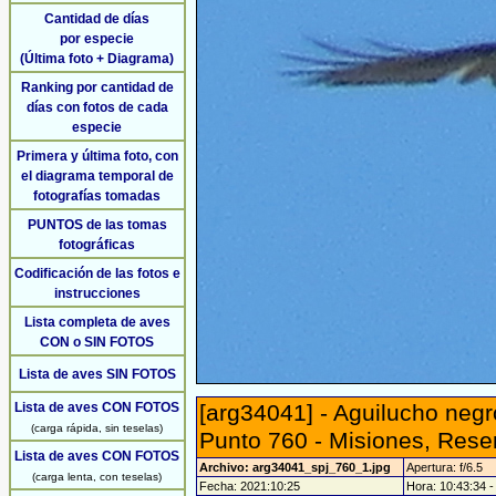
Cantidad de días
por especie
(Última foto + Diagrama)
Ranking por cantidad de
días con fotos de cada
especie
Primera y última foto, con
el diagrama temporal de
fotografías tomadas
PUNTOS de las tomas
fotográficas
Codificación de las fotos e
instrucciones
Lista completa de aves
CON o SIN FOTOS
Lista de aves SIN FOTOS
Lista de aves CON FOTOS
[arg34041] - Aguilucho negr
(carga rápida, sin teselas)
Punto 760 - Misiones, Reser
Lista de aves CON FOTOS
Archivo: arg34041_spj_760_1.jpg
Apertura: f/6.5
(carga lenta, con teselas)
Fecha: 2021:10:25
Hora: 10:43:34 - 