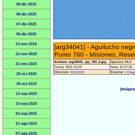
09-dic-2025
08-dic-2025
07-dic-2025
06-dic-2025
23-nov-2025
[arg34041] - Aguilucho negr
Punto 760 - Misiones, Reser
22-nov-2025
Archivo: arg34041_spj_760_2.jpg
Apertura: f/6.5
21-nov-2025
Fecha: 2021:10:25
Hora: 11:27:16 - 
Directorio:
Exportar:
20211025
[ C/log
29-oct-2025
26-oct-2025
[Imágene
13-sep-2025
10-sep-2025
03-sep-2025
21-ago-2025
07-ago-2025