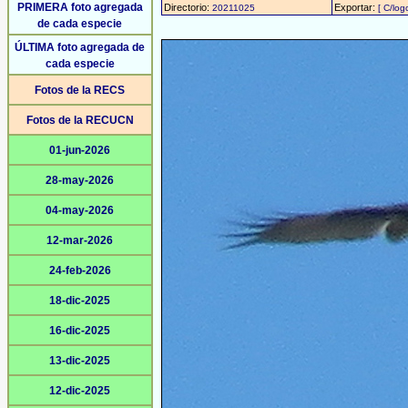
PRIMERA foto agregada
Directorio:
Exportar:
20211025
[ C/log
de cada especie
ÚLTIMA foto agregada de
cada especie
Fotos de la RECS
Fotos de la RECUCN
01-jun-2026
28-may-2026
04-may-2026
12-mar-2026
24-feb-2026
18-dic-2025
16-dic-2025
13-dic-2025
12-dic-2025