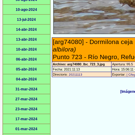
10-ago-2024
13-jul-2024
14-abr-2024
13-abr-2024
[arg74080] - Dormilona ceja
albilora)
10-abr-2024
Punto 723 - Río Negro, Refu
06-abr-2024
Archivo: arg74080_lbc_723_3.jpg
Apertura: f/6.5
05-abr-2024
Fecha: 2021:11:13
Hora: 15:06:11 -
Directorio:
Exportar:
20211113
[ C/lo
04-abr-2024
31-mar-2024
[Imágene
27-mar-2024
23-mar-2024
17-mar-2024
01-mar-2024