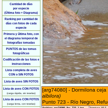
Cantidad de días
por especie
(Última foto + Diagrama)
Ranking por cantidad de
días con fotos de cada
especie
Primera y última foto, con
el diagrama temporal de
fotografías tomadas
PUNTOS de las tomas
fotográficas
Codificación de las fotos e
instrucciones
Lista completa de aves
CON o SIN FOTOS
Lista de aves SIN FOTOS
Lista de aves CON FOTOS
[arg74080] - Dormilona ceja
(carga rápida, sin teselas)
albilora)
Lista de aves CON FOTOS
Punto 723 - Río Negro, Refu
(carga lenta, con teselas)
Archivo: arg74080_lbc_723_1.jpg
Apertura: f/6.5