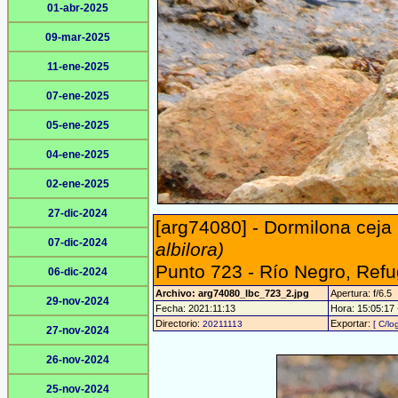
01-abr-2025
09-mar-2025
11-ene-2025
07-ene-2025
05-ene-2025
04-ene-2025
02-ene-2025
27-dic-2024
[arg74080] - Dormilona ceja
07-dic-2024
albilora)
Punto 723 - Río Negro, Refu
06-dic-2024
Archivo: arg74080_lbc_723_2.jpg
Apertura: f/6.5
29-nov-2024
Fecha: 2021:11:13
Hora: 15:05:17 -
Directorio:
Exportar:
20211113
[ C/lo
27-nov-2024
26-nov-2024
25-nov-2024