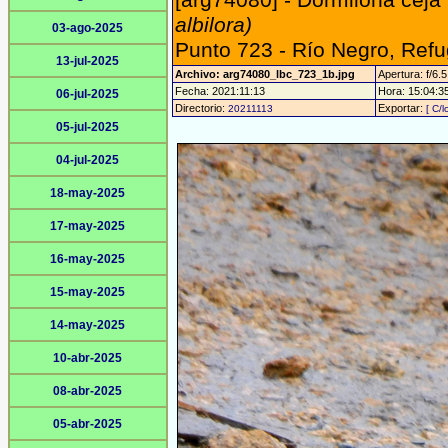
[arg74080] - Dormilona ceja
albilora)
03-ago-2025
Punto 723 - Río Negro, Refu
13-jul-2025
Archivo: arg74080_lbc_723_1b.jpg
Apertura: f/6.5
Fecha: 2021:11:13
Hora: 15:04:35 
06-jul-2025
Directorio:
Exportar:
20211113
[ C/l
05-jul-2025
04-jul-2025
18-may-2025
17-may-2025
16-may-2025
15-may-2025
14-may-2025
10-abr-2025
08-abr-2025
05-abr-2025