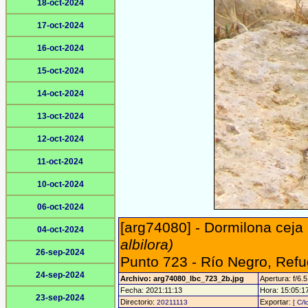
18-oct-2024
17-oct-2024
16-oct-2024
15-oct-2024
14-oct-2024
13-oct-2024
12-oct-2024
11-oct-2024
10-oct-2024
06-oct-2024
[arg74080] - Dormilona ceja
04-oct-2024
albilora)
26-sep-2024
Punto 723 - Río Negro, Refu
24-sep-2024
Archivo: arg74080_lbc_723_2b.jpg
Apertura: f/6.5
Fecha: 2021:11:13
Hora: 15:05:17 
23-sep-2024
Directorio:
Exportar:
20211113
[ C/l