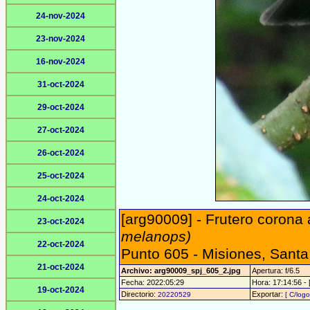
24-nov-2024
23-nov-2024
16-nov-2024
31-oct-2024
29-oct-2024
27-oct-2024
26-oct-2024
25-oct-2024
24-oct-2024
[arg90009] - Frutero corona 
23-oct-2024
melanops)
22-oct-2024
Punto 605 - Misiones, Sant
21-oct-2024
Archivo: arg90009_spj_605_2.jpg
Apertura: f/6.5
Fecha: 2022:05:29
Hora: 17:14:56 - [
19-oct-2024
Directorio:
Exportar:
20220529
[ C/logo