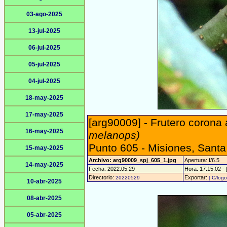
03-ago-2025
13-jul-2025
06-jul-2025
05-jul-2025
04-jul-2025
18-may-2025
17-may-2025
[arg90009] - Frutero corona 
16-may-2025
melanops)
Punto 605 - Misiones, Sant
15-may-2025
Archivo: arg90009_spj_605_1.jpg
Apertura: f/6.5
14-may-2025
Fecha: 2022:05:29
Hora: 17:15:02 - [
Directorio:
Exportar:
20220529
[ C/logo
10-abr-2025
08-abr-2025
05-abr-2025