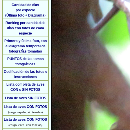
Cantidad de días
por especie
(Última foto + Diagrama)
Ranking por cantidad de
días con fotos de cada
especie
Primera y última foto, con
el diagrama temporal de
fotografías tomadas
PUNTOS de las tomas
fotográficas
Codificación de las fotos e
instrucciones
Lista completa de aves
CON o SIN FOTOS
Lista de aves SIN FOTOS
Lista de aves CON FOTOS
(carga rápida, sin teselas)
Lista de aves CON FOTOS
(carga lenta, con teselas)