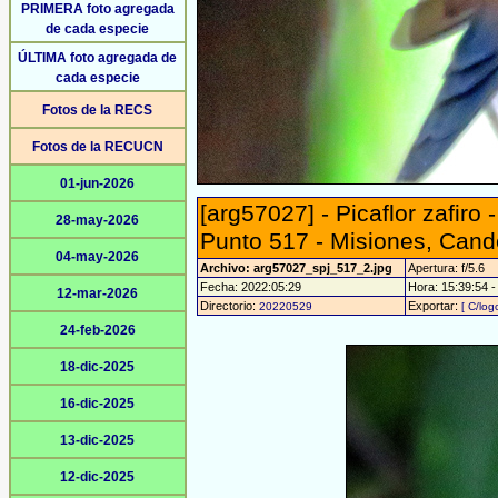
PRIMERA foto agregada
de cada especie
ÚLTIMA foto agregada de
cada especie
Fotos de la RECS
Fotos de la RECUCN
01-jun-2026
[arg57027] - Picaflor zafir
28-may-2026
Punto 517 - Misiones, Cand
04-may-2026
Archivo: arg57027_spj_517_2.jpg
Apertura: f/5.6
Fecha: 2022:05:29
Hora: 15:39:54 - 
12-mar-2026
Directorio:
Exportar:
20220529
[ C/log
24-feb-2026
18-dic-2025
16-dic-2025
13-dic-2025
12-dic-2025