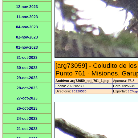
12-nov-2023
11-nov-2023
04-nov-2023
02-nov-2023
01-nov-2023
31-oct-2023
[arg73059] - Coludito de los 
30-oct-2023
Punto 761 - Misiones, Garu
29-oct-2023
Archivo: arg73059_spj_761_1.jpg
Apertura: f/6.3
Fecha: 2022:05:30
Hora: 09:56:49 - 
28-oct-2023
Directorio:
Exportar:
20220530
[ C/log
27-oct-2023
26-oct-2023
24-oct-2023
21-oct-2023