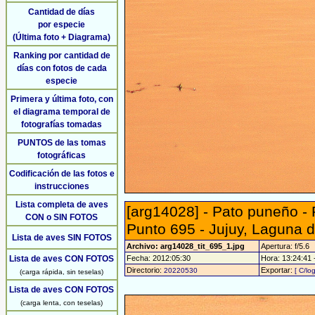
Cantidad de días
por especie
(Última foto + Diagrama)
Ranking por cantidad de
días con fotos de cada
especie
Primera y última foto, con
el diagrama temporal de
fotografías tomadas
PUNTOS de las tomas
fotográficas
Codificación de las fotos e
instrucciones
Lista completa de aves
[arg14028] - Pato puneño -
CON o SIN FOTOS
Punto 695 - Jujuy, Laguna 
Lista de aves SIN FOTOS
Archivo: arg14028_tit_695_1.jpg
Apertura: f/5.6
Lista de aves CON FOTOS
Fecha: 2012:05:30
Hora: 13:24:41 -
Directorio:
Exportar:
20220530
[ C/lo
(carga rápida, sin teselas)
Lista de aves CON FOTOS
(carga lenta, con teselas)