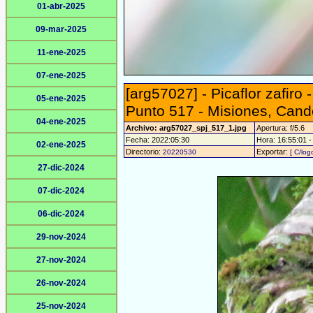
01-abr-2025
09-mar-2025
11-ene-2025
07-ene-2025
[arg57027] - Picaflor zafir
05-ene-2025
Punto 517 - Misiones, Cand
04-ene-2025
Archivo: arg57027_spj_517_1.jpg
Apertura: f/5.6
Fecha: 2022:05:30
Hora: 16:55:01 - 
02-ene-2025
Directorio:
Exportar:
20220530
[ C/log
27-dic-2024
07-dic-2024
06-dic-2024
29-nov-2024
27-nov-2024
26-nov-2024
25-nov-2024