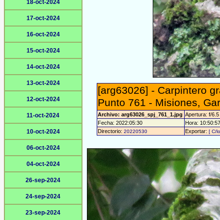
18-oct-2024
17-oct-2024
16-oct-2024
15-oct-2024
14-oct-2024
13-oct-2024
[arg63026] - Carpintero 
12-oct-2024
Punto 761 - Misiones, Ga
Archivo: arg63026_spj_761_1.jpg
Apertura: f/6.5
11-oct-2024
Fecha: 2022:05:30
Hora: 10:50:57 
10-oct-2024
Directorio:
Exportar:
20220530
[ C/l
06-oct-2024
04-oct-2024
26-sep-2024
24-sep-2024
23-sep-2024