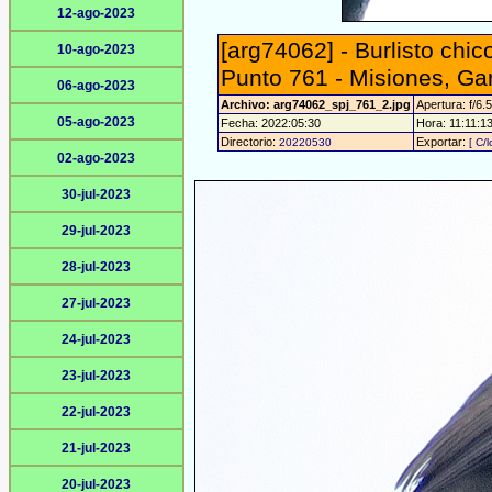
12-ago-2023
[arg74062] - Burlisto chic
10-ago-2023
Punto 761 - Misiones, Ga
06-ago-2023
Archivo: arg74062_spj_761_2.jpg
Apertura: f/6.5
05-ago-2023
Fecha: 2022:05:30
Hora: 11:11:13 
Directorio:
Exportar:
20220530
[ C/l
02-ago-2023
30-jul-2023
29-jul-2023
28-jul-2023
27-jul-2023
24-jul-2023
23-jul-2023
22-jul-2023
21-jul-2023
20-jul-2023