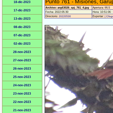
Punto 761 - Misiones, Garu
18-dic-2023
Archivo: arg63026_spj_761_4.jpg
Apertura: f/6.5
17-dic-2023
Fecha: 2022:05:30
Hora: 10:51:06 - 
Directorio:
Exportar:
20220530
[ C/log
13-dic-2023
08-dic-2023
07-dic-2023
02-dic-2023
28-nov-2023
27-nov-2023
26-nov-2023
25-nov-2023
24-nov-2023
23-nov-2023
22-nov-2023
21-nov-2023