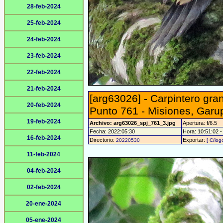
28-feb-2024
25-feb-2024
24-feb-2024
23-feb-2024
22-feb-2024
21-feb-2024
[arg63026] - Carpintero gr
20-feb-2024
Punto 761 - Misiones, Garu
19-feb-2024
Archivo: arg63026_spj_761_3.jpg
Apertura: f/6.5
Fecha: 2022:05:30
Hora: 10:51:02 - 
16-feb-2024
Directorio:
Exportar:
20220530
[ C/log
11-feb-2024
04-feb-2024
02-feb-2024
20-ene-2024
05-ene-2024