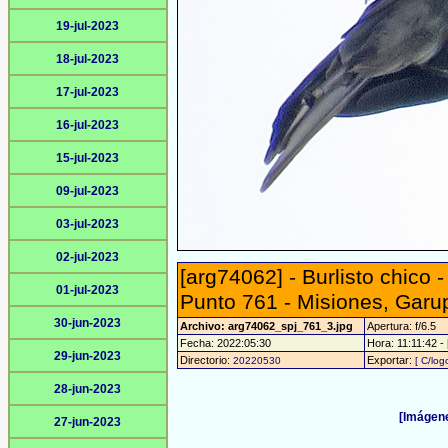
19-jul-2023
18-jul-2023
17-jul-2023
16-jul-2023
15-jul-2023
09-jul-2023
03-jul-2023
02-jul-2023
[arg74062] - Burlisto chico 
01-jul-2023
Punto 761 - Misiones, Garu
30-jun-2023
Archivo: arg74062_spj_761_3.jpg
Apertura: f/6.5
Fecha: 2022:05:30
Hora: 11:11:42 - 
29-jun-2023
Directorio:
Exportar:
20220530
[ C/log
28-jun-2023
[Imágene
27-jun-2023