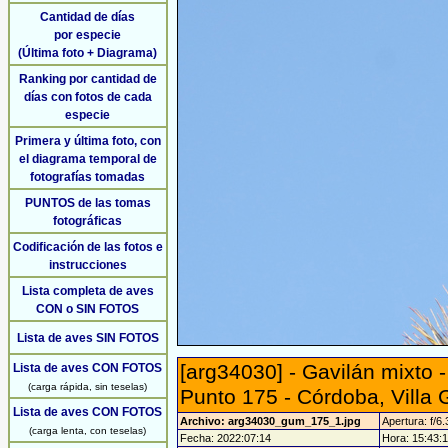
Cantidad de días
por especie
(Última foto + Diagrama)
Ranking por cantidad de
días con fotos de cada
especie
Primera y última foto, con
el diagrama temporal de
fotografías tomadas
PUNTOS de las tomas
fotográficas
Codificación de las fotos e
instrucciones
Lista completa de aves
CON o SIN FOTOS
Lista de aves SIN FOTOS
[arg34030] - Gavilán mixto 
Lista de aves CON FOTOS
(carga rápida, sin teselas)
Punto 175 - Córdoba, Villa 
Lista de aves CON FOTOS
Archivo: arg34030_gum_175_1.jpg
Apertura: f/6.
(carga lenta, con teselas)
Fecha: 2022:07:14
Hora: 15:43:19