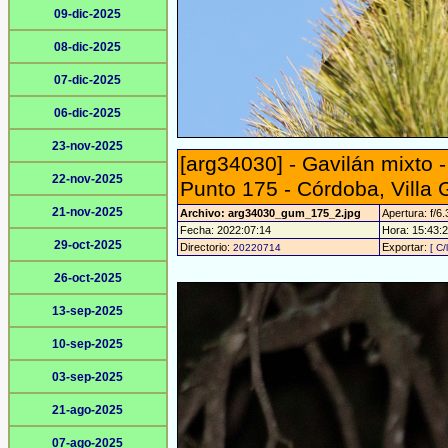
09-dic-2025
08-dic-2025
07-dic-2025
06-dic-2025
23-nov-2025
[arg34030] - Gavilán mixto 
22-nov-2025
Punto 175 - Córdoba, Villa 
21-nov-2025
Archivo: arg34030_gum_175_2.jpg
Apertura: f/6.
Fecha: 2022:07:14
Hora: 15:43:25
29-oct-2025
Directorio:
Exportar:
20220714
[ C/
26-oct-2025
13-sep-2025
10-sep-2025
03-sep-2025
21-ago-2025
07-ago-2025