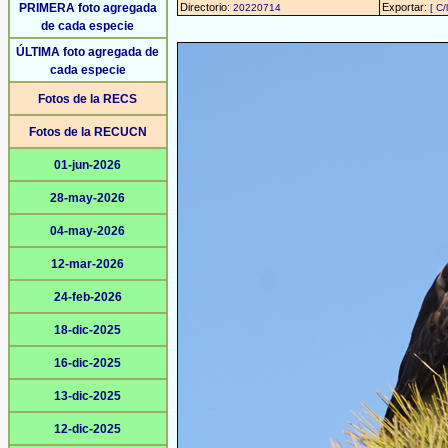
PRIMERA foto agregada
Directorio:
Exportar:
20220714
[ C/
de cada especie
ÚLTIMA foto agregada de
cada especie
Fotos de la RECS
Fotos de la RECUCN
01-jun-2026
28-may-2026
04-may-2026
12-mar-2026
24-feb-2026
18-dic-2025
16-dic-2025
13-dic-2025
12-dic-2025