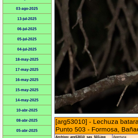
03-ago-2025
13-jul-2025
06-jul-2025
05-jul-2025
04-jul-2025
18-may-2025
17-may-2025
16-may-2025
15-may-2025
14-may-2025
10-abr-2025
[arg53010] - Lechuza batar
08-abr-2025
Punto 503 - Formosa, Bañado
05-abr-2025
Archivo: arg53010_sas_503.jpg
Apertura: