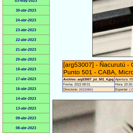
03-may-2023
30-abr-2023
24-abr-2023
23-abr-2023
22-abr-2023
21-abr-2023
20-abr-2023
[arg53007] - Ñacurutú -
19-abr-2023
Punto 501 - CABA, Micr
17-abr-2023
Archivo: arg53007_jst_501_4.jpg
Apertura: f/5
Fecha: 2022:08:01
Hora: 20:26:
16-abr-2023
Directorio:
Exportar:
20220801
[ 
14-abr-2023
13-abr-2023
09-abr-2023
08-abr-2023