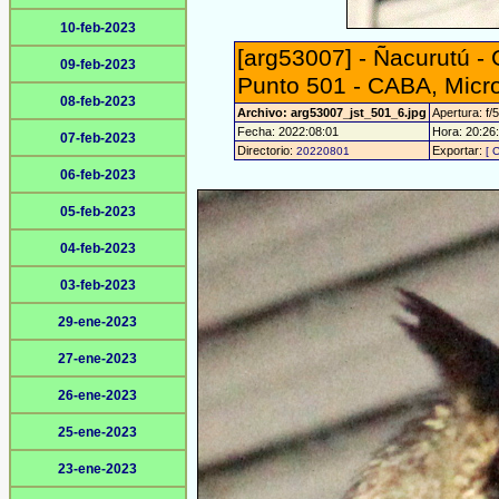
10-feb-2023
[arg53007] - Ñacurutú -
09-feb-2023
Punto 501 - CABA, Micr
08-feb-2023
Archivo: arg53007_jst_501_6.jpg
Apertura: f/5
Fecha: 2022:08:01
Hora: 20:26:
07-feb-2023
Directorio:
Exportar:
20220801
[ 
06-feb-2023
05-feb-2023
04-feb-2023
03-feb-2023
29-ene-2023
27-ene-2023
26-ene-2023
25-ene-2023
23-ene-2023