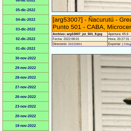
06-dic-2022
05-dic-2022
[arg53007] - Ñacurutú - Gr
04-dic-2022
Punto 501 - CABA, Microce
03-dic-2022
Archivo: arg53007_jst_501_8.jpg
Apertura: f/5.6
02-dic-2022
Fecha: 2022:08:01
Hora: 20:27:31 -
Directorio:
Exportar:
20220801
[ C/log
01-dic-2022
30-nov-2022
29-nov-2022
28-nov-2022
27-nov-2022
26-nov-2022
23-nov-2022
20-nov-2022
19-nov-2022