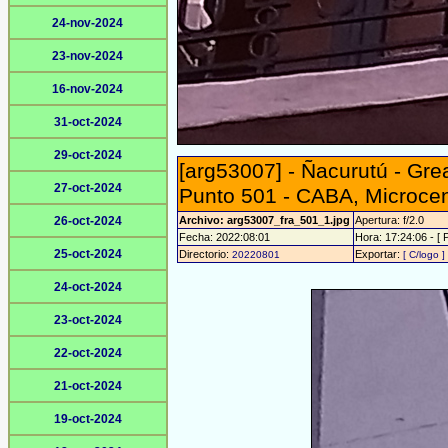
24-nov-2024
23-nov-2024
16-nov-2024
31-oct-2024
29-oct-2024
[arg53007] - Ñacurutú - Gr
27-oct-2024
Punto 501 - CABA, Microce
26-oct-2024
Archivo: arg53007_fra_501_1.jpg
Apertura: f/2.0
Fecha: 2022:08:01
Hora: 17:24:06 - [ 
25-oct-2024
Directorio:
Exportar:
20220801
[ C/logo ]
24-oct-2024
23-oct-2024
22-oct-2024
21-oct-2024
19-oct-2024