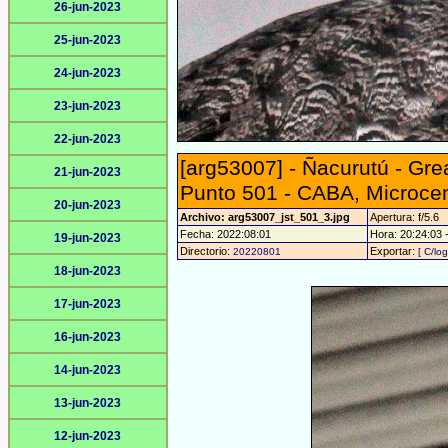
26-jun-2023
25-jun-2023
24-jun-2023
23-jun-2023
22-jun-2023
[arg53007] - Ñacurutú - Gr
21-jun-2023
Punto 501 - CABA, Microce
20-jun-2023
Archivo: arg53007_jst_501_3.jpg
Apertura: f/5.6
Fecha: 2022:08:01
Hora: 20:24:03 -
19-jun-2023
Directorio:
Exportar:
20220801
[ C/log
18-jun-2023
17-jun-2023
16-jun-2023
14-jun-2023
13-jun-2023
12-jun-2023