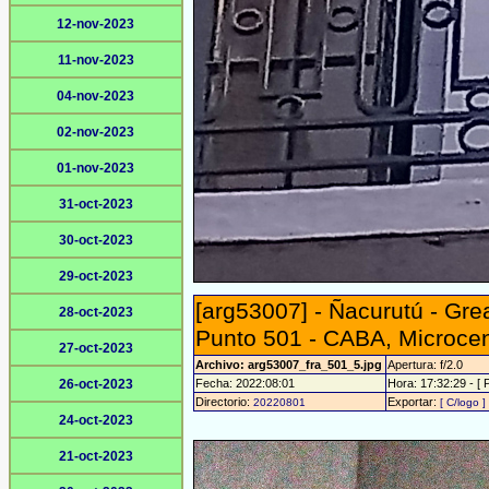
12-nov-2023
11-nov-2023
04-nov-2023
02-nov-2023
01-nov-2023
31-oct-2023
30-oct-2023
29-oct-2023
[arg53007] - Ñacurutú - Gr
28-oct-2023
Punto 501 - CABA, Microce
27-oct-2023
Archivo: arg53007_fra_501_5.jpg
Apertura: f/2.0
26-oct-2023
Fecha: 2022:08:01
Hora: 17:32:29 - [ 
Directorio:
Exportar:
20220801
[ C/logo ]
24-oct-2023
21-oct-2023