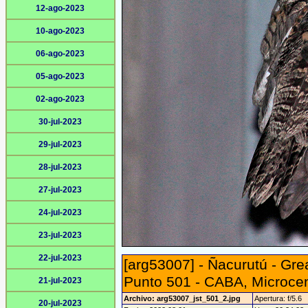
12-ago-2023
10-ago-2023
06-ago-2023
05-ago-2023
02-ago-2023
30-jul-2023
29-jul-2023
28-jul-2023
27-jul-2023
24-jul-2023
23-jul-2023
22-jul-2023
[arg53007] - Ñacurutú - Gr
Punto 501 - CABA, Microce
21-jul-2023
Archivo: arg53007_jst_501_2.jpg
Apertura: f/5.6
20-jul-2023