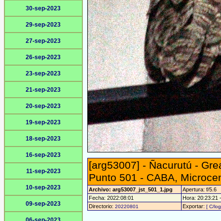
30-sep-2023
29-sep-2023
27-sep-2023
26-sep-2023
23-sep-2023
21-sep-2023
20-sep-2023
19-sep-2023
18-sep-2023
16-sep-2023
[arg53007] - Ñacurutú - Gr
11-sep-2023
Punto 501 - CABA, Microce
10-sep-2023
Archivo: arg53007_jst_501_1.jpg
Apertura: f/5.6
Fecha: 2022:08:01
Hora: 20:23:21 -
09-sep-2023
Directorio:
Exportar:
20220801
[ C/log
06-sep-2023