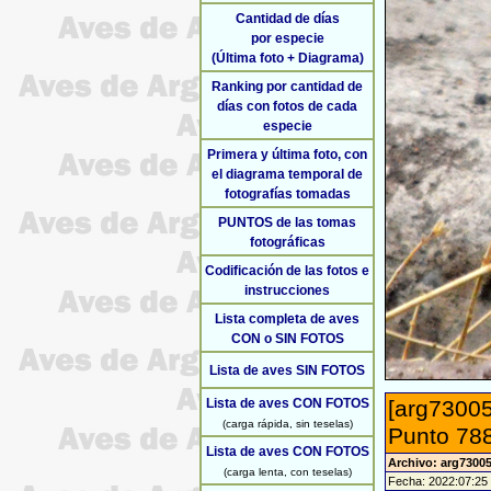
Cantidad de días
por especie
(Última foto + Diagrama)
Ranking por cantidad de
días con fotos de cada
especie
Primera y última foto, con
el diagrama temporal de
fotografías tomadas
PUNTOS de las tomas
fotográficas
Codificación de las fotos e
instrucciones
Lista completa de aves
CON o SIN FOTOS
Lista de aves SIN FOTOS
Lista de aves CON FOTOS
[arg73005
(carga rápida, sin teselas)
Punto 788
Lista de aves CON FOTOS
Archivo: arg73005
(carga lenta, con teselas)
Fecha: 2022:07:25