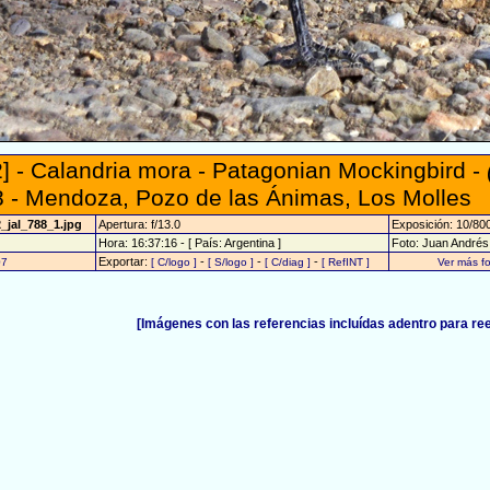
] - Calandria mora - Patagonian Mockingbird -
 - Mendoza, Pozo de las Ánimas, Los Molles
_jal_788_1.jpg
Apertura: f/13.0
Exposición: 10/80
Hora: 16:37:16 - [ País: Argentina ]
Foto: Juan André
Exportar:
-
-
-
07
[ C/logo ]
[ S/logo ]
[ C/diag ]
[ RefINT ]
Ver más f
[Imágenes con las referencias incluídas adentro para re