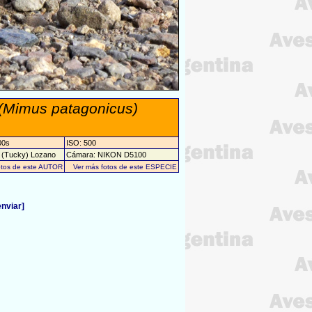
(Mimus patagonicus)
00s
ISO: 500
s (Tucky) Lozano
Cámara: NIKON D5100
otos de este AUTOR
Ver más fotos de este ESPECIE
enviar]