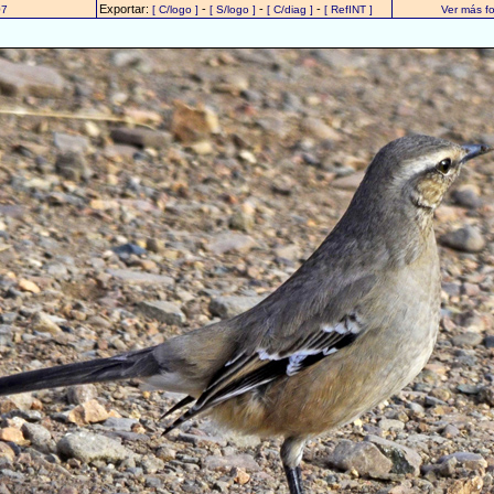
Exportar:
-
-
-
07
[ C/logo ]
[ S/logo ]
[ C/diag ]
[ RefINT ]
Ver más f