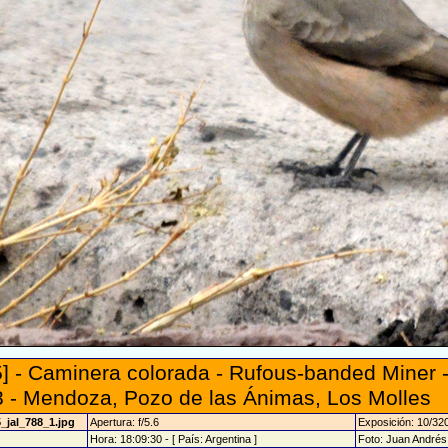
] - Caminera colorada - Rufous-banded Miner 
 - Mendoza, Pozo de las Ánimas, Los Molles
_jal_788_1.jpg
Apertura: f/5.6
Exposición: 10/32
Hora: 18:09:30 - [ País: Argentina ]
Foto: Juan André