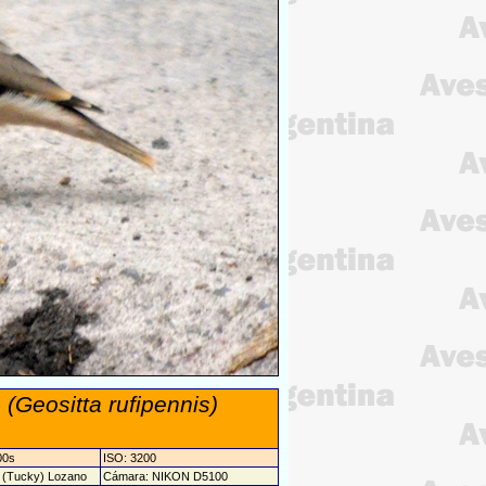
-
(Geositta rufipennis)
00s
ISO: 3200
s (Tucky) Lozano
Cámara: NIKON D5100