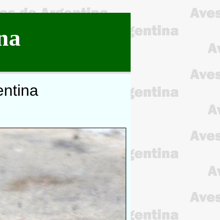
na
entina