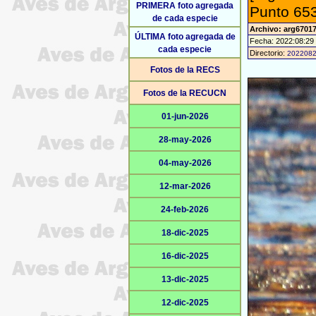
PRIMERA foto agregada
Punto 653
de cada especie
Archivo: arg67017
ÚLTIMA foto agregada de
Fecha: 2022:08:29
cada especie
Directorio:
202208
Fotos de la RECS
Fotos de la RECUCN
01-jun-2026
28-may-2026
04-may-2026
12-mar-2026
24-feb-2026
18-dic-2025
16-dic-2025
13-dic-2025
12-dic-2025