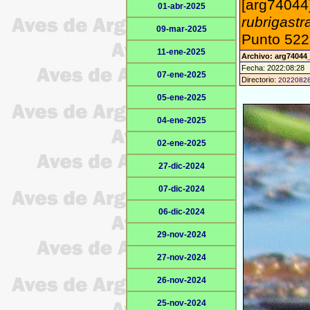
[arg74044]
01-abr-2025
rubrigastr
09-mar-2025
Punto 522 
11-ene-2025
Archivo: arg74044
Fecha: 2022:08:28
07-ene-2025
Directorio:
2022082
05-ene-2025
04-ene-2025
02-ene-2025
27-dic-2024
07-dic-2024
06-dic-2024
29-nov-2024
27-nov-2024
26-nov-2024
25-nov-2024