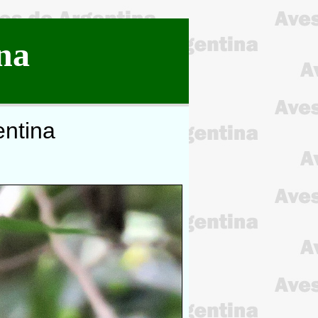
na
entina