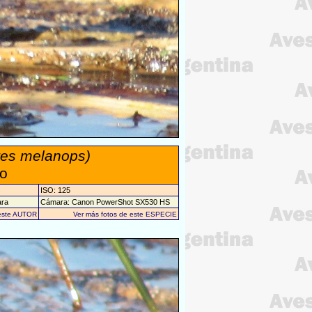
tes melanops)
ío
s
ISO: 125
ara
Cámara: Canon PowerShot SX530 HS
 este AUTOR
Ver más fotos de este ESPECIE