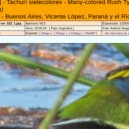
 - Tachurí sietecolores - Many-colored Rush T
a)
- Buenos Aires, Vicente López, Paraná y el Rí
_ver_522_1.jpg
Apertura: f/6.5
Exposición: 1/250s
Hora: 16:09:34 - [ País: Argentina ]
Foto: Andrea Verg
Exportar:
-
-
-
8
[ C/logo ]
[ S/logo ]
[ C/diag ]
[ RefINT ]
Ver más fotos de