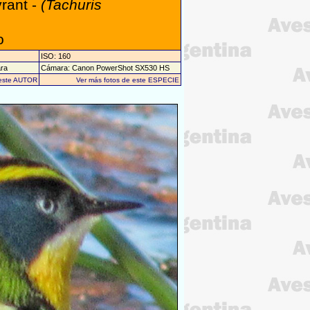
yrant -
(Tachuris
o
ISO: 160
ara
Cámara: Canon PowerShot SX530 HS
 este AUTOR
Ver más fotos de este ESPECIE