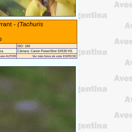
yrant -
(Tachuris
o
ISO: 160
ara
Cámara: Canon PowerShot SX530 HS
 este AUTOR
Ver más fotos de este ESPECIE