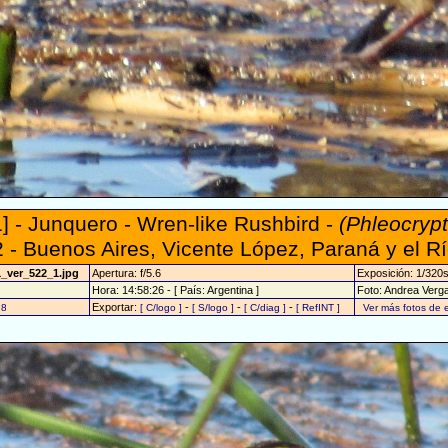
] - Junquero - Wren-like Rushbird -
(Phleocryp
 - Buenos Aires, Vicente López, Paraná y el R
1_ver_522_1.jpg
Apertura: f/5.6
Exposición: 1/320
Hora: 14:58:26 - [ País: Argentina ]
Foto: Andrea Verg
Exportar:
-
-
-
28
[ C/logo ]
[ S/logo ]
[ C/diag ]
[ RefINT ]
Ver más fotos de