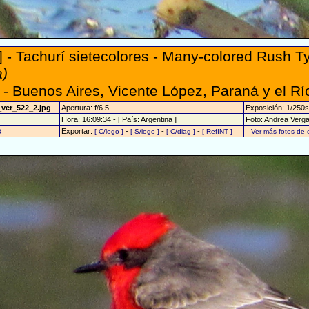
 - Tachurí sietecolores - Many-colored Rush T
a)
- Buenos Aires, Vicente López, Paraná y el Rí
_ver_522_2.jpg
Apertura: f/6.5
Exposición: 1/250s
Hora: 16:09:34 - [ País: Argentina ]
Foto: Andrea Verg
Exportar:
-
-
-
8
[ C/logo ]
[ S/logo ]
[ C/diag ]
[ RefINT ]
Ver más fotos de