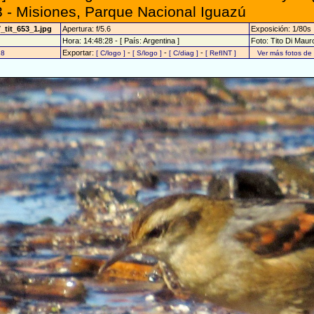
 - Misiones, Parque Nacional Iguazú
_tit_653_1.jpg
Apertura: f/5.6
Exposición: 1/80s
Hora: 14:48:28 - [ País: Argentina ]
Foto: Tito Di Maur
Exportar:
-
-
-
28
[ C/logo ]
[ S/logo ]
[ C/diag ]
[ RefINT ]
Ver más fotos d