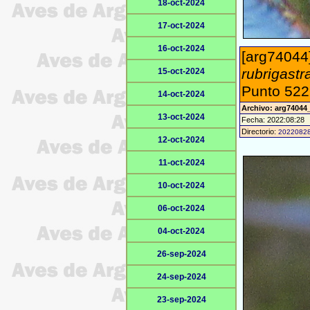
18-oct-2024
17-oct-2024
16-oct-2024
[arg74044]
rubrigastr
15-oct-2024
Punto 522 
14-oct-2024
Archivo: arg74044
13-oct-2024
Fecha: 2022:08:28
Directorio:
2022082
12-oct-2024
11-oct-2024
10-oct-2024
06-oct-2024
04-oct-2024
26-sep-2024
24-sep-2024
23-sep-2024