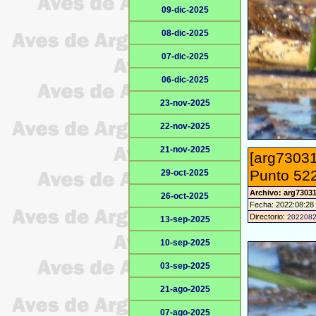
09-dic-2025
08-dic-2025
07-dic-2025
06-dic-2025
23-nov-2025
22-nov-2025
21-nov-2025
[arg73031
Punto 522
29-oct-2025
Archivo: arg7303
26-oct-2025
Fecha: 2022:08:28
Directorio:
202208
13-sep-2025
10-sep-2025
03-sep-2025
21-ago-2025
07-ago-2025