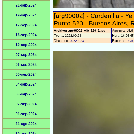
21-sep-2024
[arg90002] - Cardenilla - Yel
19-sep-2024
Punto 520 - Buenos Aires, 
17-sep-2024
Archivo: arg90002_vlb_520_1.jpg
Apertura: f/5.6
16-sep-2024
Fecha: 2022:09:24
Hora: 16:26:45 
Directorio:
Exportar:
20220924
[ C/l
10-sep-2024
07-sep-2024
06-sep-2024
05-sep-2024
04-sep-2024
03-sep-2024
02-sep-2024
01-sep-2024
31-ago-2024
30-ago-2024