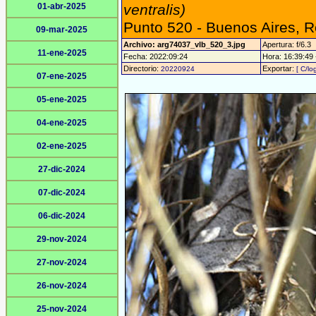
01-abr-2025
ventralis)
Punto 520 - Buenos Aires, 
09-mar-2025
Archivo: arg74037_vlb_520_3.jpg
Apertura: f/6.3
11-ene-2025
Fecha: 2022:09:24
Hora: 16:39:49 -
Directorio:
Exportar:
20220924
[ C/lo
07-ene-2025
05-ene-2025
04-ene-2025
02-ene-2025
27-dic-2024
07-dic-2024
06-dic-2024
29-nov-2024
27-nov-2024
26-nov-2024
25-nov-2024