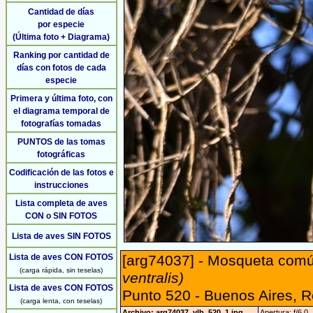
Cantidad de días
por especie
(Última foto + Diagrama)
Ranking por cantidad de
días con fotos de cada
especie
Primera y última foto, con
el diagrama temporal de
fotografías tomadas
PUNTOS de las tomas
fotográficas
Codificación de las fotos e
instrucciones
Lista completa de aves
CON o SIN FOTOS
Lista de aves SIN FOTOS
Lista de aves CON FOTOS
[arg74037] - Mosqueta comú
(carga rápida, sin teselas)
ventralis)
Lista de aves CON FOTOS
Punto 520 - Buenos Aires, 
(carga lenta, con teselas)
Archivo: arg74037_vlb_520_1.jpg
Apertura: f/6.0