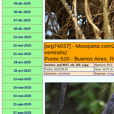
09-dic-2025
08-dic-2025
07-dic-2025
06-dic-2025
23-nov-2025
[arg74037] - Mosqueta comú
22-nov-2025
ventralis)
21-nov-2025
Punto 520 - Buenos Aires, 
29-oct-2025
Archivo: arg74037_vlb_520_2.jpg
Apertura: f/6.0
Fecha: 2022:09:24
Hora: 16:47:11 -
26-oct-2025
Directorio:
Exportar:
20220924
[ C/lo
13-sep-2025
10-sep-2025
03-sep-2025
21-ago-2025
07-ago-2025