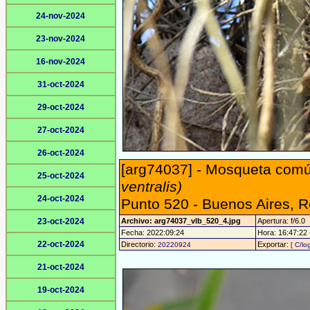
24-nov-2024
23-nov-2024
16-nov-2024
31-oct-2024
29-oct-2024
27-oct-2024
26-oct-2024
[arg74037] - Mosqueta comú
25-oct-2024
ventralis)
24-oct-2024
Punto 520 - Buenos Aires, 
23-oct-2024
Archivo: arg74037_vlb_520_4.jpg
Apertura: f/6.0
Fecha: 2022:09:24
Hora: 16:47:22 -
22-oct-2024
Directorio:
Exportar:
20220924
[ C/lo
21-oct-2024
19-oct-2024