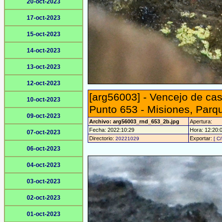
20-oct-2023
17-oct-2023
15-oct-2023
14-oct-2023
13-oct-2023
12-oct-2023
[arg56003] - Vencejo de cas
10-oct-2023
Punto 653 - Misiones, Parq
09-oct-2023
Archivo: arg56003_rnd_653_2b.jpg
Apertura:
Fecha: 2022:10:29
Hora: 12:20:07
07-oct-2023
Directorio:
Exportar:
20221029
[ C/
06-oct-2023
04-oct-2023
03-oct-2023
02-oct-2023
01-oct-2023