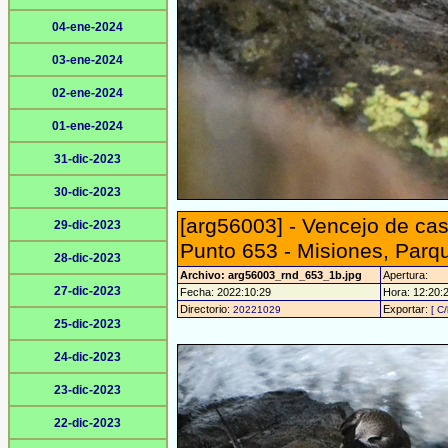
04-ene-2024
03-ene-2024
02-ene-2024
01-ene-2024
31-dic-2023
30-dic-2023
[arg56003] - Vencejo de cas
29-dic-2023
Punto 653 - Misiones, Parq
28-dic-2023
Archivo: arg56003_rnd_653_1b.jpg
Apertura:
27-dic-2023
Fecha: 2022:10:29
Hora: 12:20:21
Directorio:
Exportar:
20221029
[ C/
25-dic-2023
24-dic-2023
23-dic-2023
22-dic-2023