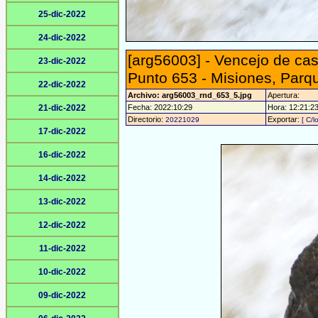
25-dic-2022
24-dic-2022
[arg56003] - Vencejo de cas
23-dic-2022
Punto 653 - Misiones, Parq
22-dic-2022
Archivo: arg56003_rnd_653_5.jpg
Apertura:
21-dic-2022
Fecha: 2022:10:29
Hora: 12:21:23 
Directorio:
Exportar:
20221029
[ C/l
17-dic-2022
16-dic-2022
14-dic-2022
13-dic-2022
12-dic-2022
11-dic-2022
10-dic-2022
09-dic-2022