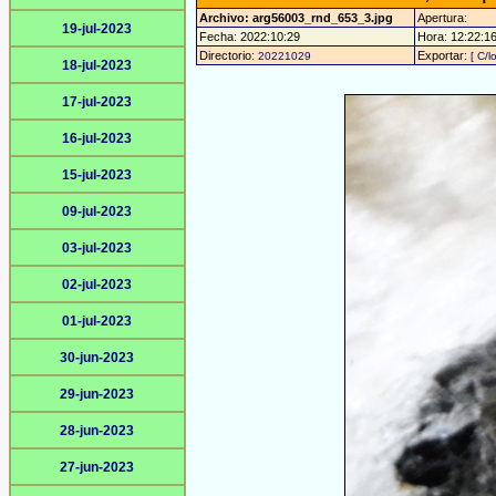
Archivo: arg56003_rnd_653_3.jpg
Apertura:
19-jul-2023
Fecha: 2022:10:29
Hora: 12:22:16 
Directorio:
Exportar:
20221029
[ C/l
18-jul-2023
17-jul-2023
16-jul-2023
15-jul-2023
09-jul-2023
03-jul-2023
02-jul-2023
01-jul-2023
30-jun-2023
29-jun-2023
28-jun-2023
27-jun-2023