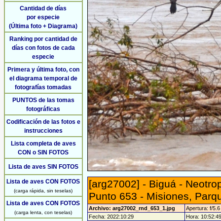
Cantidad de días
por especie
(Última foto + Diagrama)
Ranking por cantidad de
días con fotos de cada
especie
Primera y última foto, con
el diagrama temporal de
fotografías tomadas
PUNTOS de las tomas
fotográficas
Codificación de las fotos e
instrucciones
Lista completa de aves
CON o SIN FOTOS
Lista de aves SIN FOTOS
Lista de aves CON FOTOS
[arg27002] - Biguá - Neotro
(carga rápida, sin teselas)
Punto 653 - Misiones, Parq
Lista de aves CON FOTOS
Archivo: arg27002_rnd_653_1.jpg
Apertura: f/5.6
(carga lenta, con teselas)
Fecha: 2022:10:29
Hora: 10:52:49 