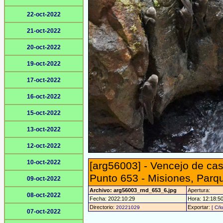
22-oct-2022
21-oct-2022
20-oct-2022
19-oct-2022
17-oct-2022
16-oct-2022
15-oct-2022
13-oct-2022
12-oct-2022
10-oct-2022
[arg56003] - Vencejo de cas
Punto 653 - Misiones, Parq
09-oct-2022
Archivo: arg56003_rnd_653_6.jpg
Apertura:
08-oct-2022
Fecha: 2022:10:29
Hora: 12:18:50 
Directorio:
Exportar:
20221029
[ C/l
07-oct-2022