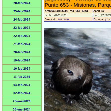
28-feb-2024
Punto 653 - Misiones, Parq
Archivo: arg56003_rnd_653_1.jpg
Apertura:
25-feb-2024
Fecha: 2022:10:29
Hora: 12:20:21 
24-feb-2024
Directorio:
Exportar:
20221029
[ C/l
23-feb-2024
22-feb-2024
21-feb-2024
20-feb-2024
19-feb-2024
16-feb-2024
11-feb-2024
04-feb-2024
02-feb-2024
20-ene-2024
05-ene-2024