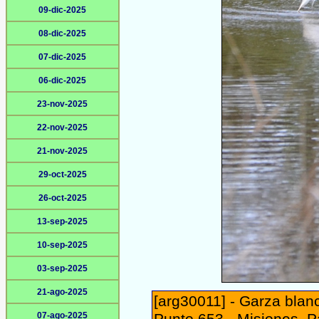
09-dic-2025
08-dic-2025
07-dic-2025
06-dic-2025
23-nov-2025
22-nov-2025
21-nov-2025
29-oct-2025
26-oct-2025
13-sep-2025
10-sep-2025
03-sep-2025
21-ago-2025
[arg30011] - Garza blanc
07-ago-2025