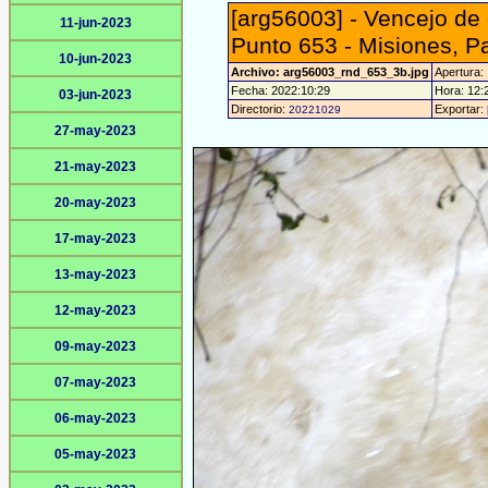
[arg56003] - Vencejo de
11-jun-2023
Punto 653 - Misiones, P
10-jun-2023
Archivo: arg56003_rnd_653_3b.jpg
Apertura:
Fecha: 2022:10:29
Hora: 12:2
03-jun-2023
Directorio:
Exportar:
20221029
27-may-2023
21-may-2023
20-may-2023
17-may-2023
13-may-2023
12-may-2023
09-may-2023
07-may-2023
06-may-2023
05-may-2023