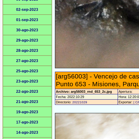
02-sep-2023
01-sep-2023
30-ago-2023
29-ago-2023
28-ago-2023
27-ago-2023
25-ago-2023
[arg56003] - Vencejo de cas
23-ago-2023
Punto 653 - Misiones, Parq
22-ago-2023
Archivo: arg56003_rnd_653_2c.jpg
Apertura:
Fecha: 2022:10:29
Hora: 12:20:07
21-ago-2023
Directorio:
Exportar:
20221029
[ C/
19-ago-2023
17-ago-2023
14-ago-2023