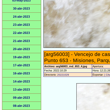
03-may-2023
30-abr-2023
24-abr-2023
23-abr-2023
22-abr-2023
21-abr-2023
20-abr-2023
[arg56003] - Vencejo de cas
19-abr-2023
Punto 653 - Misiones, Parq
17-abr-2023
Archivo: arg56003_rnd_653_4.jpg
Apertura:
Fecha: 2022:10:29
Hora: 12:21:26 
16-abr-2023
Directorio:
Exportar:
20221029
[ C/l
14-abr-2023
13-abr-2023
09-abr-2023
08-abr-2023