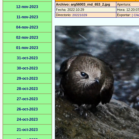
Archivo: arg56003_rnd_653_2.jpg
Apertura:
12-nov-2023
Fecha: 2022:10:29
Hora: 12:20:07 
Directorio:
Exportar:
20221029
[ C/l
11-nov-2023
04-nov-2023
02-nov-2023
01-nov-2023
31-oct-2023
30-oct-2023
29-oct-2023
28-oct-2023
27-oct-2023
26-oct-2023
24-oct-2023
21-oct-2023