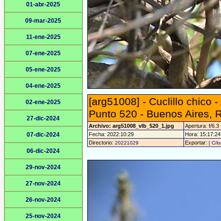
01-abr-2025
09-mar-2025
11-ene-2025
07-ene-2025
05-ene-2025
04-ene-2025
[arg51008] - Cuclillo chico
02-ene-2025
Punto 520 - Buenos Aires, 
27-dic-2024
Archivo: arg51008_vlb_520_1.jpg
Apertura: f/6.3
07-dic-2024
Fecha: 2022:10:29
Hora: 15:17:24 
Directorio:
Exportar:
20221029
[ C/l
06-dic-2024
29-nov-2024
27-nov-2024
26-nov-2024
25-nov-2024