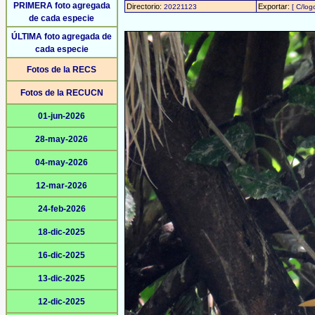
PRIMERA foto agregada
Directorio:
Exportar:
20221123
[ C/log
de cada especie
ÚLTIMA foto agregada de
cada especie
Fotos de la RECS
Fotos de la RECUCN
01-jun-2026
28-may-2026
04-may-2026
12-mar-2026
24-feb-2026
18-dic-2025
16-dic-2025
13-dic-2025
12-dic-2025