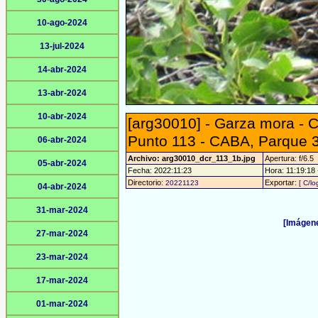
10-ago-2024
13-jul-2024
14-abr-2024
13-abr-2024
10-abr-2024
[arg30010] - Garza mora - 
Punto 113 - CABA, Parque 3
06-abr-2024
Archivo: arg30010_dcr_113_1b.jpg
Apertura: f/6.5
05-abr-2024
Fecha: 2022:11:23
Hora: 11:19:18 -
Directorio:
Exportar:
20221123
[ C/lo
04-abr-2024
31-mar-2024
[Imágene
27-mar-2024
23-mar-2024
17-mar-2024
01-mar-2024