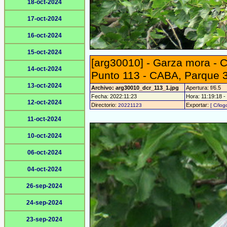
18-oct-2024
17-oct-2024
16-oct-2024
15-oct-2024
[arg30010] - Garza mora - 
14-oct-2024
Punto 113 - CABA, Parque 3
13-oct-2024
Archivo: arg30010_dcr_113_1.jpg
Apertura: f/6.5
Fecha: 2022:11:23
Hora: 11:19:18 - 
12-oct-2024
Directorio:
Exportar:
20221123
[ C/log
11-oct-2024
10-oct-2024
06-oct-2024
04-oct-2024
26-sep-2024
24-sep-2024
23-sep-2024