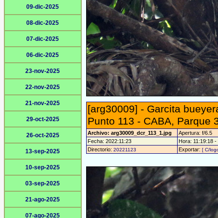
09-dic-2025
08-dic-2025
07-dic-2025
06-dic-2025
23-nov-2025
22-nov-2025
21-nov-2025
[arg30009] - Garcita bueyera
Punto 113 - CABA, Parque 3
29-oct-2025
Archivo: arg30009_dcr_113_1.jpg
Apertura: f/6.5
26-oct-2025
Fecha: 2022:11:23
Hora: 11:19:18 - 
Directorio:
Exportar:
20221123
[ C/log
13-sep-2025
10-sep-2025
03-sep-2025
21-ago-2025
07-ago-2025