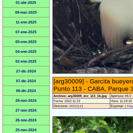
01-abr-2025
09-mar-2025
11-ene-2025
07-ene-2025
05-ene-2025
04-ene-2025
02-ene-2025
27-dic-2024
[arg30009] - Garcita bueyera
07-dic-2024
Punto 113 - CABA, Parque 3
06-dic-2024
Archivo: arg30009_dcr_113_1b.jpg
Apertura: f/6.5
29-nov-2024
Fecha: 2022:11:23
Hora: 11:19:18 -
Directorio:
Exportar:
20221123
[ C/lo
27-nov-2024
26-nov-2024
25-nov-2024