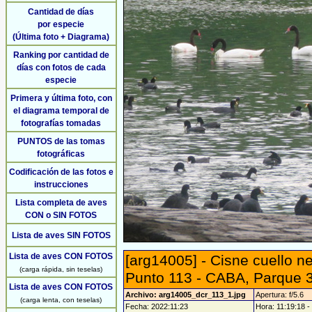
Cantidad de días
por especie
(Última foto + Diagrama)
Ranking por cantidad de
días con fotos de cada
especie
Primera y última foto, con
el diagrama temporal de
fotografías tomadas
PUNTOS de las tomas
fotográficas
Codificación de las fotos e
instrucciones
Lista completa de aves
CON o SIN FOTOS
Lista de aves SIN FOTOS
Lista de aves CON FOTOS
[arg14005] - Cisne cuello 
(carga rápida, sin teselas)
Punto 113 - CABA, Parque 3
Lista de aves CON FOTOS
Archivo: arg14005_dcr_113_1.jpg
Apertura: f/5.6
(carga lenta, con teselas)
Fecha: 2022:11:23
Hora: 11:19:18 - 