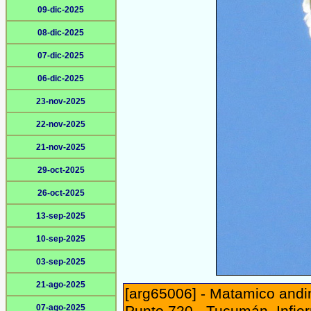
09-dic-2025
08-dic-2025
07-dic-2025
06-dic-2025
23-nov-2025
22-nov-2025
21-nov-2025
29-oct-2025
26-oct-2025
13-sep-2025
10-sep-2025
03-sep-2025
21-ago-2025
[arg65006] - Matamico andi
07-ago-2025