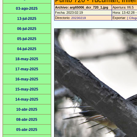
Punto 720 - Tucumán, Infiern
Archivo: arg65006_dcr_720_1.jpg
Apertura: f/6.5
03-ago-2025
Fecha: 2023:02:19
Hora: 13:42:28 - 
Directorio:
Exportar:
20230219
[ C/log
13-jul-2025
06-jul-2025
05-jul-2025
04-jul-2025
18-may-2025
17-may-2025
16-may-2025
15-may-2025
14-may-2025
10-abr-2025
08-abr-2025
05-abr-2025