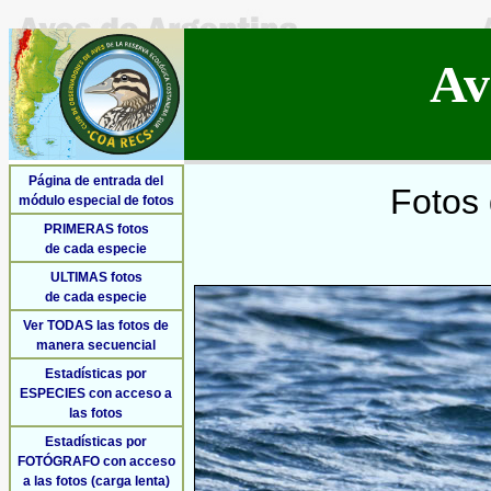
Av
Página de entrada del
Fotos 
módulo especial de fotos
PRIMERAS fotos
de cada especie
ULTIMAS fotos
de cada especie
Ver TODAS las fotos de
manera secuencial
Estadísticas por
ESPECIES con acceso a
las fotos
Estadísticas por
FOTÓGRAFO con acceso
a las fotos (carga lenta)