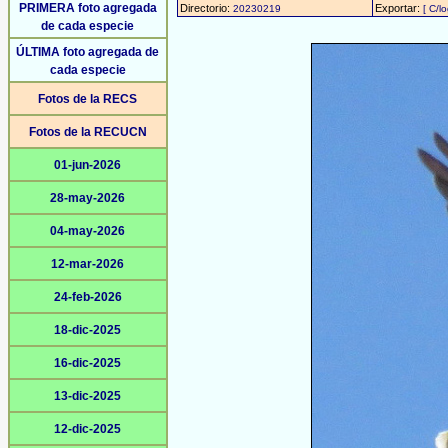
PRIMERA foto agregada
Directorio:
Exportar:
20230219
[ C/l
de cada especie
ÚLTIMA foto agregada de
cada especie
Fotos de la RECS
Fotos de la RECUCN
01-jun-2026
28-may-2026
04-may-2026
12-mar-2026
24-feb-2026
18-dic-2025
16-dic-2025
13-dic-2025
12-dic-2025