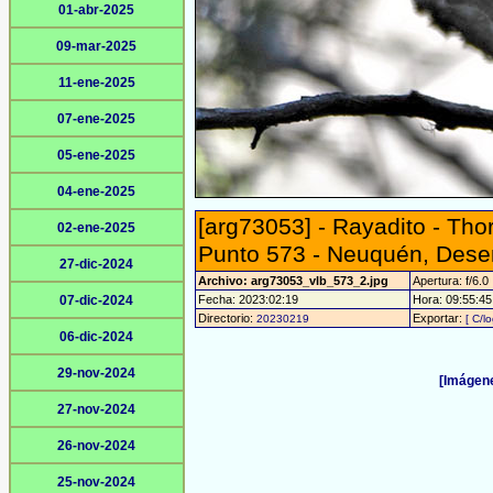
01-abr-2025
09-mar-2025
11-ene-2025
07-ene-2025
05-ene-2025
04-ene-2025
[arg73053] - Rayadito - Tho
02-ene-2025
Punto 573 - Neuquén, Des
27-dic-2024
Archivo: arg73053_vlb_573_2.jpg
Apertura: f/6.0
07-dic-2024
Fecha: 2023:02:19
Hora: 09:55:45 
Directorio:
Exportar:
20230219
[ C/l
06-dic-2024
29-nov-2024
[Imágene
27-nov-2024
26-nov-2024
25-nov-2024