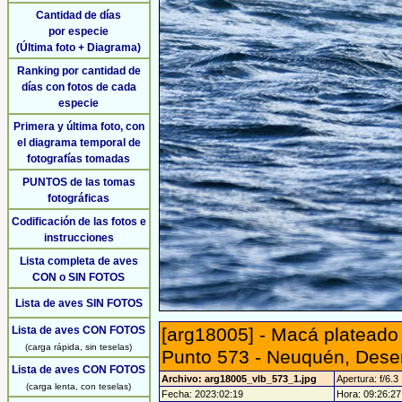
Cantidad de días
por especie
(Última foto + Diagrama)
Ranking por cantidad de
días con fotos de cada
especie
Primera y última foto, con
el diagrama temporal de
fotografías tomadas
PUNTOS de las tomas
fotográficas
Codificación de las fotos e
instrucciones
Lista completa de aves
CON o SIN FOTOS
Lista de aves SIN FOTOS
Lista de aves CON FOTOS
[arg18005] - Macá plateado 
(carga rápida, sin teselas)
Punto 573 - Neuquén, Des
Lista de aves CON FOTOS
Archivo: arg18005_vlb_573_1.jpg
Apertura: f/6.3
(carga lenta, con teselas)
Fecha: 2023:02:19
Hora: 09:26:27 