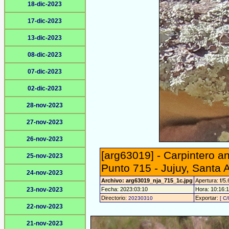
18-dic-2023
17-dic-2023
13-dic-2023
08-dic-2023
07-dic-2023
02-dic-2023
28-nov-2023
27-nov-2023
26-nov-2023
[arg63019] - Carpintero a
25-nov-2023
Punto 715 - Jujuy, Santa 
24-nov-2023
Archivo: arg63019_nja_715_1c.jpg
Apertura: f/5.
23-nov-2023
Fecha: 2023:03:10
Hora: 10:16:17
Directorio:
Exportar:
20230310
[ C/
22-nov-2023
21-nov-2023