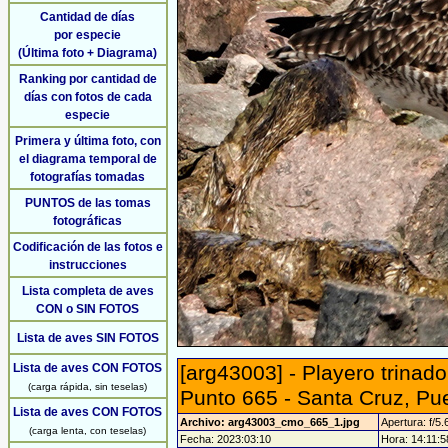
Cantidad de días
por especie
(Última foto + Diagrama)
Ranking por cantidad de
días con fotos de cada
especie
Primera y última foto, con
el diagrama temporal de
fotografías tomadas
PUNTOS de las tomas
fotográficas
Codificación de las fotos e
instrucciones
Lista completa de aves
CON o SIN FOTOS
Lista de aves SIN FOTOS
Lista de aves CON FOTOS
[arg43003] - Playero trinad
(carga rápida, sin teselas)
Punto 665 - Santa Cruz, Pu
Lista de aves CON FOTOS
Archivo: arg43003_cmo_665_1.jpg
Apertura: f/5.
(carga lenta, con teselas)
Fecha: 2023:03:10
Hora: 14:11:58