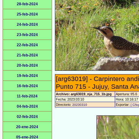
28-feb-2024
25-feb-2024
24-feb-2024
23-feb-2024
22-feb-2024
21-feb-2024
20-feb-2024
19-feb-2024
[arg63019] - Carpintero and
Punto 715 - Jujuy, Santa An
16-feb-2024
Archivo: arg63019_nja_715_1b.jpg
Apertura: f/5.6
11-feb-2024
Fecha: 2023:03:10
Hora: 10:16:17 -
Directorio:
Exportar:
20230310
[ C/lo
04-feb-2024
02-feb-2024
20-ene-2024
05-ene-2024