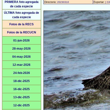
PRIMERA foto agregada
Directorio:
Exportar:
20230310
[ C/
de cada especie
ÚLTIMA foto agregada de
cada especie
Fotos de la RECS
Fotos de la RECUCN
01-jun-2026
28-may-2026
04-may-2026
12-mar-2026
24-feb-2026
18-dic-2025
16-dic-2025
13-dic-2025
12-dic-2025