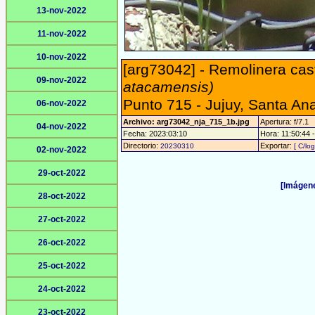
13-nov-2022
11-nov-2022
10-nov-2022
[arg73042] - Remolinera cas
09-nov-2022
atacamensis)
Punto 715 - Jujuy, Santa An
06-nov-2022
Archivo: arg73042_nja_715_1b.jpg
Apertura: f/7.1
04-nov-2022
Fecha: 2023:03:10
Hora: 11:50:44 -
Directorio:
Exportar:
20230310
[ C/log
02-nov-2022
29-oct-2022
[Imágene
28-oct-2022
27-oct-2022
26-oct-2022
25-oct-2022
24-oct-2022
23-oct-2022