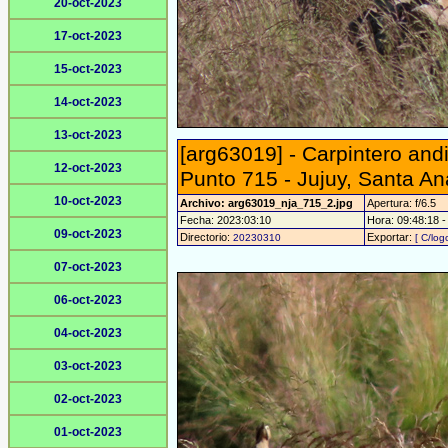
20-oct-2023
17-oct-2023
15-oct-2023
14-oct-2023
13-oct-2023
[arg63019] - Carpintero and
12-oct-2023
Punto 715 - Jujuy, Santa An
10-oct-2023
Archivo: arg63019_nja_715_2.jpg
Apertura: f/6.5
Fecha: 2023:03:10
Hora: 09:48:18 - 
09-oct-2023
Directorio:
Exportar:
20230310
[ C/log
07-oct-2023
06-oct-2023
04-oct-2023
03-oct-2023
02-oct-2023
01-oct-2023