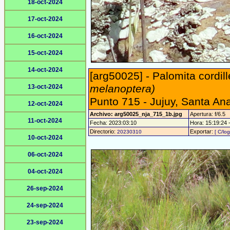
18-oct-2024
17-oct-2024
16-oct-2024
15-oct-2024
14-oct-2024
[arg50025] - Palomita cordi
melanoptera)
13-oct-2024
Punto 715 - Jujuy, Santa An
12-oct-2024
Archivo: arg50025_nja_715_1b.jpg
Apertura: f/6.5
11-oct-2024
Fecha: 2023:03:10
Hora: 15:19:24 -
Directorio:
Exportar:
20230310
[ C/log
10-oct-2024
06-oct-2024
04-oct-2024
26-sep-2024
24-sep-2024
23-sep-2024