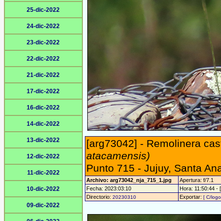
25-dic-2022
24-dic-2022
23-dic-2022
22-dic-2022
21-dic-2022
17-dic-2022
16-dic-2022
14-dic-2022
13-dic-2022
[arg73042] - Remolinera cas
atacamensis)
12-dic-2022
Punto 715 - Jujuy, Santa An
11-dic-2022
Archivo: arg73042_nja_715_1.jpg
Apertura: f/7.1
10-dic-2022
Fecha: 2023:03:10
Hora: 11:50:44 - [
Directorio:
Exportar:
20230310
[ C/logo
09-dic-2022