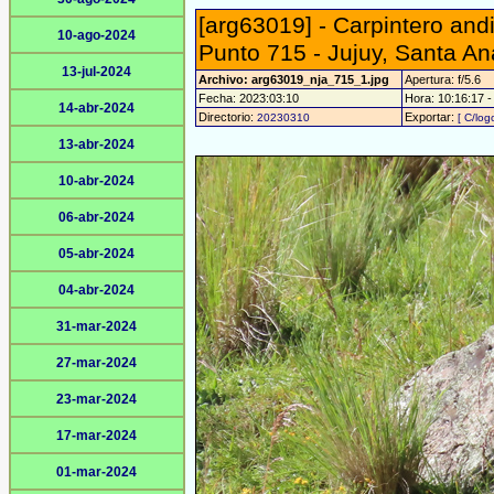
[arg63019] - Carpintero and
10-ago-2024
Punto 715 - Jujuy, Santa An
13-jul-2024
Archivo: arg63019_nja_715_1.jpg
Apertura: f/5.6
Fecha: 2023:03:10
Hora: 10:16:17 - 
14-abr-2024
Directorio:
Exportar:
20230310
[ C/log
13-abr-2024
10-abr-2024
06-abr-2024
05-abr-2024
04-abr-2024
31-mar-2024
27-mar-2024
23-mar-2024
17-mar-2024
01-mar-2024