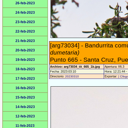
26-feb-2023
24-feb-2023
23-feb-2023
22-feb-2023
21-feb-2023
[arg73034] - Bandurrita com
20-feb-2023
dumetaria)
Punto 665 - Santa Cruz, Pu
19-feb-2023
Archivo: arg73034_tit_665_1b.jpg
Apertura: f/6.3
18-feb-2023
Fecha: 2023:03:10
Hora: 12:21:44 - 
Directorio:
Exportar:
20230310
[ C/logo
17-feb-2023
16-feb-2023
15-feb-2023
14-feb-2023
12-feb-2023
11-feb-2023