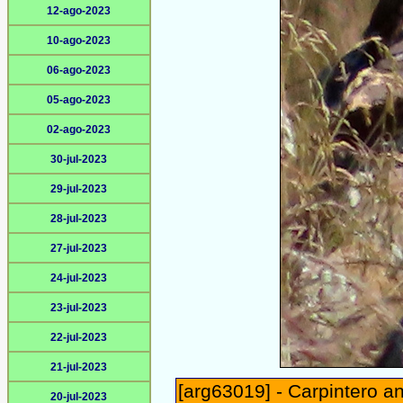
12-ago-2023
10-ago-2023
06-ago-2023
05-ago-2023
02-ago-2023
30-jul-2023
29-jul-2023
28-jul-2023
27-jul-2023
24-jul-2023
23-jul-2023
22-jul-2023
21-jul-2023
[arg63019] - Carpintero a
20-jul-2023