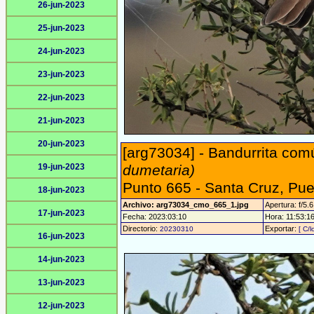
26-jun-2023
25-jun-2023
24-jun-2023
23-jun-2023
22-jun-2023
21-jun-2023
20-jun-2023
[arg73034] - Bandurrita com
19-jun-2023
dumetaria)
Punto 665 - Santa Cruz, Pu
18-jun-2023
Archivo: arg73034_cmo_665_1.jpg
Apertura: f/5.6
17-jun-2023
Fecha: 2023:03:10
Hora: 11:53:16 
Directorio:
Exportar:
20230310
[ C/l
16-jun-2023
14-jun-2023
13-jun-2023
12-jun-2023