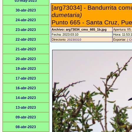
03-may-2023
[arg73034] - Bandurrita com
30-abr-2023
dumetaria)
24-abr-2023
Punto 665 - Santa Cruz, Pu
23-abr-2023
Archivo: arg73034_cmo_665_1b.jpg
Apertura: f/5
Fecha: 2023:03:10
Hora: 11:53:1
22-abr-2023
Directorio:
Exportar:
20230310
[ C
21-abr-2023
20-abr-2023
19-abr-2023
17-abr-2023
16-abr-2023
14-abr-2023
13-abr-2023
09-abr-2023
08-abr-2023