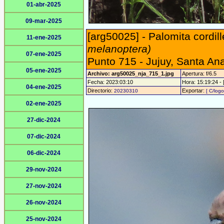
01-abr-2025
09-mar-2025
[arg50025] - Palomita cordi
11-ene-2025
melanoptera)
07-ene-2025
Punto 715 - Jujuy, Santa An
05-ene-2025
Archivo: arg50025_nja_715_1.jpg
Apertura: f/6.5
Fecha: 2023:03:10
Hora: 15:19:24 - [
04-ene-2025
Directorio:
Exportar:
20230310
[ C/logo
02-ene-2025
27-dic-2024
07-dic-2024
06-dic-2024
29-nov-2024
27-nov-2024
26-nov-2024
25-nov-2024