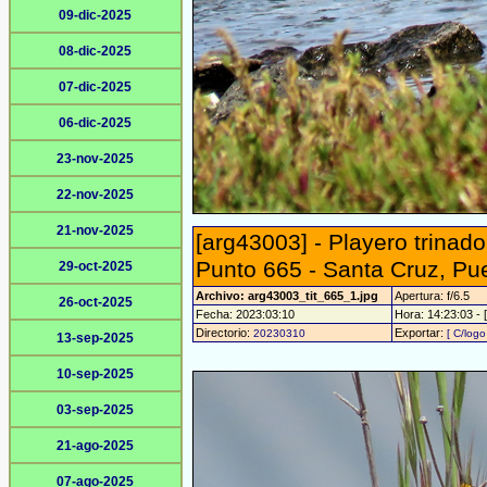
09-dic-2025
08-dic-2025
07-dic-2025
06-dic-2025
23-nov-2025
22-nov-2025
21-nov-2025
[arg43003] - Playero trinad
Punto 665 - Santa Cruz, Pu
29-oct-2025
Archivo: arg43003_tit_665_1.jpg
Apertura: f/6.5
26-oct-2025
Fecha: 2023:03:10
Hora: 14:23:03 - [
Directorio:
Exportar:
20230310
[ C/logo
13-sep-2025
10-sep-2025
03-sep-2025
21-ago-2025
07-ago-2025