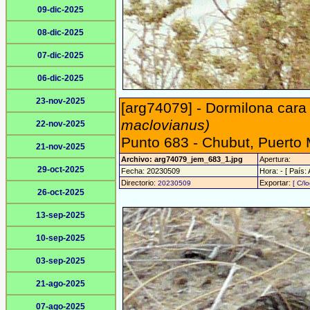
09-dic-2025
08-dic-2025
07-dic-2025
06-dic-2025
23-nov-2025
[arg74079] - Dormilona cara
maclovianus)
22-nov-2025
Punto 683 - Chubut, Puerto
21-nov-2025
Archivo: arg74079_jem_683_1.jpg
Apertura:
29-oct-2025
Fecha: 20230509
Hora: - [ País: 
Directorio:
Exportar:
20230509
[ C/l
26-oct-2025
13-sep-2025
10-sep-2025
03-sep-2025
21-ago-2025
07-ago-2025