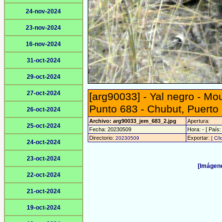
24-nov-2024
23-nov-2024
16-nov-2024
31-oct-2024
29-oct-2024
27-oct-2024
[arg90033] - Yal negro - Mo
Punto 683 - Chubut, Puerto
26-oct-2024
Archivo: arg90033_jem_683_2.jpg
Apertura:
25-oct-2024
Fecha: 20230509
Hora: - [ País:
Directorio:
Exportar:
20230509
[ C/l
24-oct-2024
23-oct-2024
[Imágene
22-oct-2024
21-oct-2024
19-oct-2024