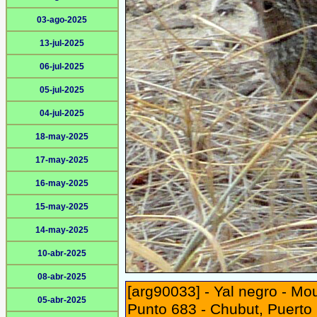
03-ago-2025
13-jul-2025
06-jul-2025
05-jul-2025
04-jul-2025
18-may-2025
17-may-2025
16-may-2025
15-may-2025
14-may-2025
10-abr-2025
08-abr-2025
[arg90033] - Yal negro - Mo
05-abr-2025
Punto 683 - Chubut, Puerto