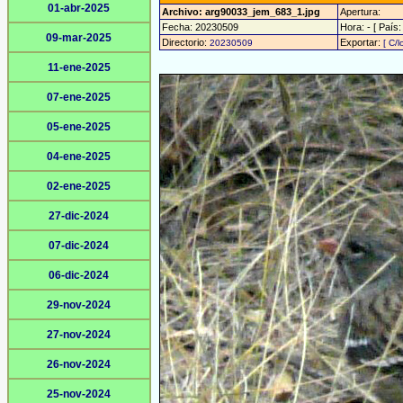
01-abr-2025
Archivo: arg90033_jem_683_1.jpg
Apertura:
Fecha: 20230509
Hora: - [ País:
09-mar-2025
Directorio:
Exportar:
20230509
[ C/l
11-ene-2025
07-ene-2025
05-ene-2025
04-ene-2025
02-ene-2025
27-dic-2024
07-dic-2024
06-dic-2024
29-nov-2024
27-nov-2024
26-nov-2024
25-nov-2024