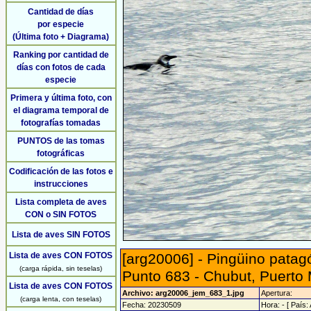
Cantidad de días
por especie
(Última foto + Diagrama)
Ranking por cantidad de
días con fotos de cada
especie
Primera y última foto, con
el diagrama temporal de
fotografías tomadas
PUNTOS de las tomas
fotográficas
Codificación de las fotos e
instrucciones
Lista completa de aves
CON o SIN FOTOS
Lista de aves SIN FOTOS
Lista de aves CON FOTOS
[arg20006] - Pingüino patag
(carga rápida, sin teselas)
Punto 683 - Chubut, Puerto
Lista de aves CON FOTOS
Archivo: arg20006_jem_683_1.jpg
Apertura:
(carga lenta, con teselas)
Fecha: 20230509
Hora: - [ País: