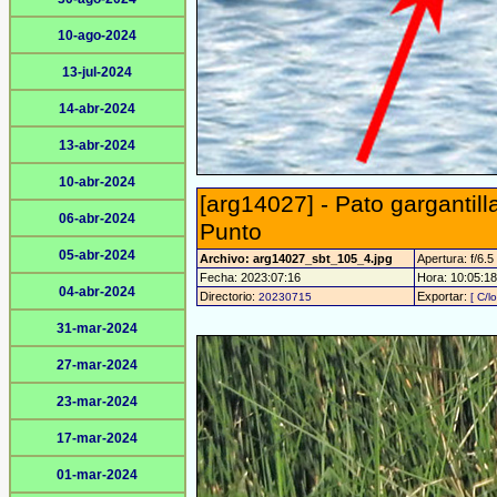
10-ago-2024
13-jul-2024
14-abr-2024
13-abr-2024
10-abr-2024
[arg14027] - Pato gargantill
06-abr-2024
Punto
05-abr-2024
Archivo: arg14027_sbt_105_4.jpg
Apertura: f/6.5
Fecha: 2023:07:16
Hora: 10:05:18 
04-abr-2024
Directorio:
Exportar:
20230715
[ C/l
31-mar-2024
27-mar-2024
23-mar-2024
17-mar-2024
01-mar-2024