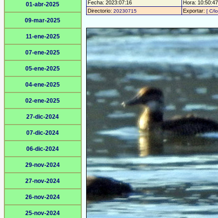
Fecha: 2023:07:16
Hora: 10:50:47 
01-abr-2025
Directorio:
Exportar:
20230715
[ C/l
09-mar-2025
11-ene-2025
07-ene-2025
05-ene-2025
04-ene-2025
02-ene-2025
27-dic-2024
07-dic-2024
06-dic-2024
29-nov-2024
27-nov-2024
26-nov-2024
25-nov-2024