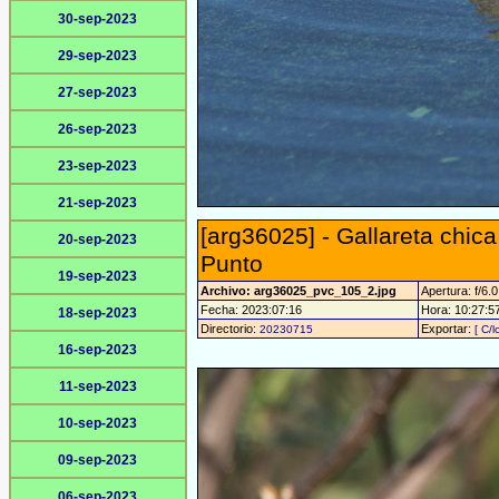
30-sep-2023
29-sep-2023
27-sep-2023
26-sep-2023
23-sep-2023
21-sep-2023
[arg36025] - Gallareta chic
20-sep-2023
Punto
19-sep-2023
Archivo: arg36025_pvc_105_2.jpg
Apertura: f/6.0
Fecha: 2023:07:16
Hora: 10:27:57 
18-sep-2023
Directorio:
Exportar:
20230715
[ C/l
16-sep-2023
11-sep-2023
10-sep-2023
09-sep-2023
06-sep-2023