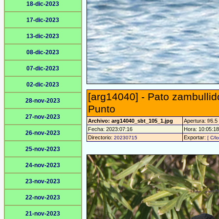
18-dic-2023
17-dic-2023
13-dic-2023
08-dic-2023
07-dic-2023
02-dic-2023
[arg14040] - Pato zambullid
28-nov-2023
Punto
27-nov-2023
Archivo: arg14040_sbt_105_1.jpg
Apertura: f/6.5
Fecha: 2023:07:16
Hora: 10:05:18 
26-nov-2023
Directorio:
Exportar:
20230715
[ C/l
25-nov-2023
24-nov-2023
23-nov-2023
22-nov-2023
21-nov-2023