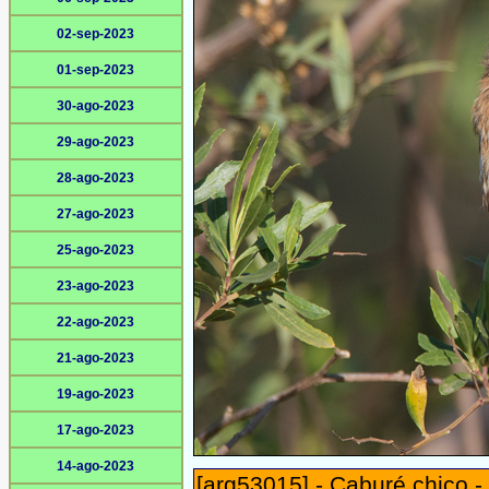
02-sep-2023
01-sep-2023
30-ago-2023
29-ago-2023
28-ago-2023
27-ago-2023
25-ago-2023
23-ago-2023
22-ago-2023
21-ago-2023
19-ago-2023
17-ago-2023
14-ago-2023
[arg53015] - Caburé chico 