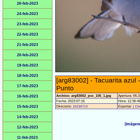
26-feb-2023
24-feb-2023
23-feb-2023
22-feb-2023
21-feb-2023
20-feb-2023
19-feb-2023
18-feb-2023
[arg83002] - Tacuarita azul
17-feb-2023
Punto
Archivo: arg83002_pvc_105_1.jpg
Apertura: f/6.3
16-feb-2023
Fecha: 2023:07:16
Hora: 12:36:48 
15-feb-2023
Directorio:
Exportar:
20230715
[ C/l
14-feb-2023
[Imágene
12-feb-2023
11-feb-2023