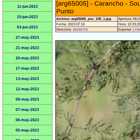
[arg65005] - Carancho - So
11-jun-2023
Punto
10-jun-2023
Archivo: arg65005_pvc_105_1.jpg
Apertura: f/6.0
Fecha: 2023:07:16
Hora: 10:33:20 
03-jun-2023
Directorio:
Exportar:
20230715
[ C/l
27-may-2023
21-may-2023
20-may-2023
17-may-2023
13-may-2023
12-may-2023
09-may-2023
07-may-2023
06-may-2023
05-may-2023