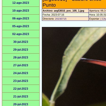
12-ago-2023
Punto
10-ago-2023
Archivo: arg53015_pvc_105_1.jpg
Apertura: f/6.3
Fecha: 2023:07:16
Hora: 10:35:31 
06-ago-2023
Directorio:
Exportar:
20230715
[ C/l
05-ago-2023
02-ago-2023
30-jul-2023
29-jul-2023
28-jul-2023
27-jul-2023
24-jul-2023
23-jul-2023
22-jul-2023
21-jul-2023
20-jul-2023