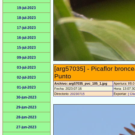
19-jul-2023
18-jul-2023
17-jul-2023
16-jul-2023
15-jul-2023
09-jul-2023
[arg57035] - Picaflor bronc
03-jul-2023
Punto
02-jul-2023
Archivo: arg57035_pvc_105_1.jpg
Apertura: f/8.0
01-jul-2023
Fecha: 2023:07:16
Hora: 13:07:30 
Directorio:
Exportar:
20230715
[ C/l
30-jun-2023
29-jun-2023
28-jun-2023
27-jun-2023