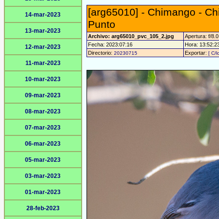
[arg65010] - Chimango - C
14-mar-2023
Punto
13-mar-2023
Archivo: arg65010_pvc_105_2.jpg
Apertura: f/8.0
Fecha: 2023:07:16
Hora: 13:52:23 
12-mar-2023
Directorio:
Exportar:
20230715
[ C/l
11-mar-2023
10-mar-2023
09-mar-2023
08-mar-2023
07-mar-2023
06-mar-2023
05-mar-2023
03-mar-2023
01-mar-2023
28-feb-2023