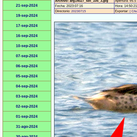
Archivo: arg14027_sbt_105_3.jpg
Apertura: f/6.5
21-sep-2024
Fecha: 2023:07:16
Hora: 14:50:21 
Directorio:
Exportar:
20230715
[ C/l
19-sep-2024
17-sep-2024
16-sep-2024
10-sep-2024
07-sep-2024
06-sep-2024
05-sep-2024
04-sep-2024
03-sep-2024
02-sep-2024
01-sep-2024
31-ago-2024
30-ago-2024