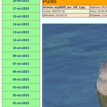
Punto
20-oct-2023
Archivo: arg36025_pvc_105_1.jpg
Apertura: f/6.0
17-oct-2023
Fecha: 2023:07:16
Hora: 10:26:28 
Directorio:
Exportar:
20230715
[ C/l
15-oct-2023
14-oct-2023
13-oct-2023
12-oct-2023
10-oct-2023
09-oct-2023
07-oct-2023
06-oct-2023
04-oct-2023
03-oct-2023
02-oct-2023
01-oct-2023