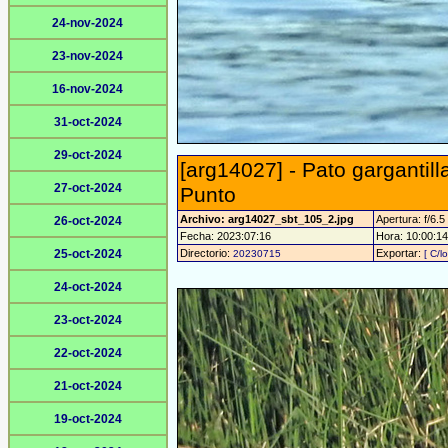
24-nov-2024
23-nov-2024
16-nov-2024
31-oct-2024
29-oct-2024
[arg14027] - Pato gargantill
27-oct-2024
Punto
Archivo: arg14027_sbt_105_2.jpg
Apertura: f/6.5
26-oct-2024
Fecha: 2023:07:16
Hora: 10:00:14 
25-oct-2024
Directorio:
Exportar:
20230715
[ C/l
24-oct-2024
23-oct-2024
22-oct-2024
21-oct-2024
19-oct-2024