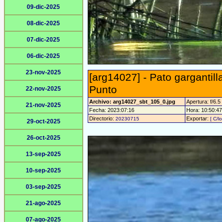
09-dic-2025
08-dic-2025
07-dic-2025
06-dic-2025
23-nov-2025
[arg14027] - Pato gargantill
Punto
22-nov-2025
Archivo: arg14027_sbt_105_0.jpg
Apertura: f/6.5
21-nov-2025
Fecha: 2023:07:16
Hora: 10:50:47 
Directorio:
Exportar:
20230715
[ C/l
29-oct-2025
26-oct-2025
13-sep-2025
10-sep-2025
03-sep-2025
21-ago-2025
07-ago-2025