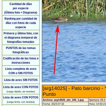
Cantidad de días
por especie
(Última foto + Diagrama)
Ranking por cantidad de
días con fotos de cada
especie
Primera y última foto, con
el diagrama temporal de
fotografías tomadas
PUNTOS de las tomas
fotográficas
Codificación de las fotos e
instrucciones
Lista completa de aves
CON o SIN FOTOS
Lista de aves SIN FOTOS
Lista de aves CON FOTOS
[arg14025] - Pato barcino - 
(carga rápida, sin teselas)
Punto
Lista de aves CON FOTOS
Archivo: arg14025_sbt_105_1.jpg
Apertura: f/6.5
(carga lenta, con teselas)
Fecha: 2023:07:16
Hora: 14:50:21 