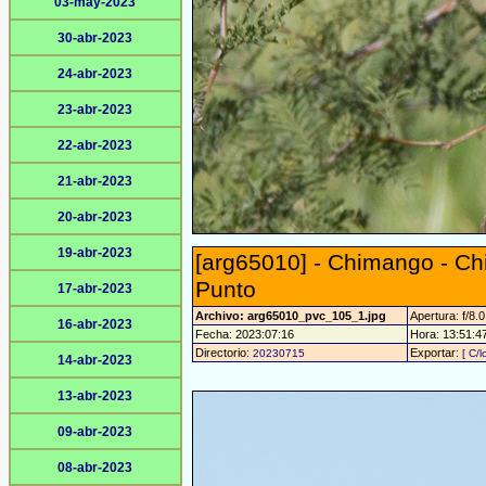
03-may-2023
30-abr-2023
24-abr-2023
23-abr-2023
22-abr-2023
21-abr-2023
20-abr-2023
19-abr-2023
[arg65010] - Chimango - C
Punto
17-abr-2023
Archivo: arg65010_pvc_105_1.jpg
Apertura: f/8.0
16-abr-2023
Fecha: 2023:07:16
Hora: 13:51:47 
Directorio:
Exportar:
20230715
[ C/l
14-abr-2023
13-abr-2023
09-abr-2023
08-abr-2023