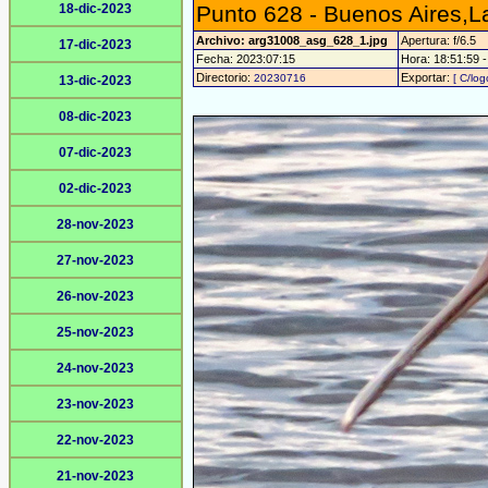
18-dic-2023
Punto 628 - Buenos Aires,
Archivo: arg31008_asg_628_1.jpg
Apertura: f/6.5
17-dic-2023
Fecha: 2023:07:15
Hora: 18:51:59 - 
Directorio:
Exportar:
20230716
[ C/log
13-dic-2023
08-dic-2023
07-dic-2023
02-dic-2023
28-nov-2023
27-nov-2023
26-nov-2023
25-nov-2023
24-nov-2023
23-nov-2023
22-nov-2023
21-nov-2023