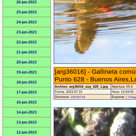
26-jun-2023
25-jun-2023
24-jun-2023
23-jun-2023
22-jun-2023
21-jun-2023
20-jun-2023
[arg36016] - Gallineta com
19-jun-2023
Punto 628 - Buenos Aires,
18-jun-2023
Archivo: arg36016_asg_628_1.jpg
Apertura: f/5.6
Fecha: 2023:07:15
Hora: 14:04:05 - 
17-jun-2023
Directorio:
Exportar:
20230716
[ C/log
16-jun-2023
14-jun-2023
13-jun-2023
12-jun-2023