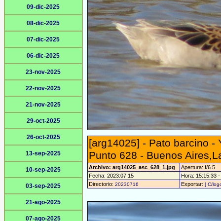
09-dic-2025
08-dic-2025
07-dic-2025
06-dic-2025
23-nov-2025
22-nov-2025
21-nov-2025
29-oct-2025
26-oct-2025
[arg14025] - Pato barcino - 
Punto 628 - Buenos Aires,
13-sep-2025
Archivo: arg14025_asc_628_1.jpg
Apertura: f/6.5
10-sep-2025
Fecha: 2023:07:15
Hora: 15:15:33 - 
Directorio:
Exportar:
20230716
[ C/log
03-sep-2025
21-ago-2025
07-ago-2025