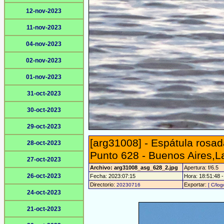
12-nov-2023
11-nov-2023
04-nov-2023
02-nov-2023
01-nov-2023
31-oct-2023
30-oct-2023
29-oct-2023
[arg31008] - Espátula rosad
28-oct-2023
Punto 628 - Buenos Aires,
27-oct-2023
Archivo: arg31008_asg_628_2.jpg
Apertura: f/6.5
26-oct-2023
Fecha: 2023:07:15
Hora: 18:51:48 - 
Directorio:
Exportar:
20230716
[ C/log
24-oct-2023
21-oct-2023