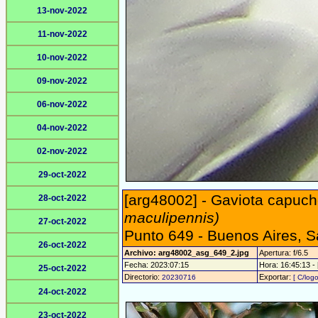
13-nov-2022
11-nov-2022
10-nov-2022
09-nov-2022
06-nov-2022
04-nov-2022
02-nov-2022
29-oct-2022
[arg48002] - Gaviota capuch
28-oct-2022
maculipennis)
27-oct-2022
Punto 649 - Buenos Aires, S
26-oct-2022
Archivo: arg48002_asg_649_2.jpg
Apertura: f/6.5
Fecha: 2023:07:15
Hora: 16:45:13 - 
25-oct-2022
Directorio:
Exportar:
20230716
[ C/logo
24-oct-2022
23-oct-2022