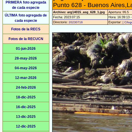
PRIMERA foto agregada
Punto 628 - Buenos Aires,
de cada especie
Archivo: arg14015_asg_628_1.jpg
Apertura: f/6.5
ÚLTIMA foto agregada de
Fecha: 2023:07:15
Hora: 16:39:13 - 
cada especie
Directorio:
Exportar:
20230716
[ C/log
Fotos de la RECS
Fotos de la RECUCN
01-jun-2026
28-may-2026
04-may-2026
12-mar-2026
24-feb-2026
18-dic-2025
16-dic-2025
13-dic-2025
12-dic-2025