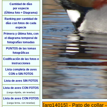
Cantidad de días
por especie
(Última foto + Diagrama)
Ranking por cantidad de
días con fotos de cada
especie
Primera y última foto, con
el diagrama temporal de
fotografías tomadas
PUNTOS de las tomas
fotográficas
Codificación de las fotos e
instrucciones
Lista completa de aves
CON o SIN FOTOS
Lista de aves SIN FOTOS
Lista de aves CON FOTOS
(carga rápida, sin teselas)
Lista de aves CON FOTOS
(carga lenta, con teselas)
[arg14015] - Pato de collar 