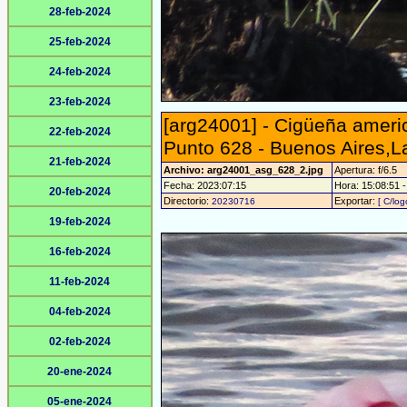
28-feb-2024
25-feb-2024
24-feb-2024
23-feb-2024
[arg24001] - Cigüeña ameri
22-feb-2024
Punto 628 - Buenos Aires,
21-feb-2024
Archivo: arg24001_asg_628_2.jpg
Apertura: f/6.5
Fecha: 2023:07:15
Hora: 15:08:51 - 
20-feb-2024
Directorio:
Exportar:
20230716
[ C/log
19-feb-2024
16-feb-2024
11-feb-2024
04-feb-2024
02-feb-2024
20-ene-2024
05-ene-2024