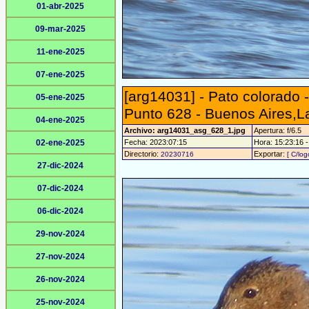
01-abr-2025
09-mar-2025
11-ene-2025
07-ene-2025
[arg14031] - Pato colorado
05-ene-2025
Punto 628 - Buenos Aires,
04-ene-2025
Archivo: arg14031_asg_628_1.jpg
Apertura: f/6.5
02-ene-2025
Fecha: 2023:07:15
Hora: 15:23:16 - 
Directorio:
Exportar:
20230716
[ C/log
27-dic-2024
07-dic-2024
06-dic-2024
29-nov-2024
27-nov-2024
26-nov-2024
25-nov-2024