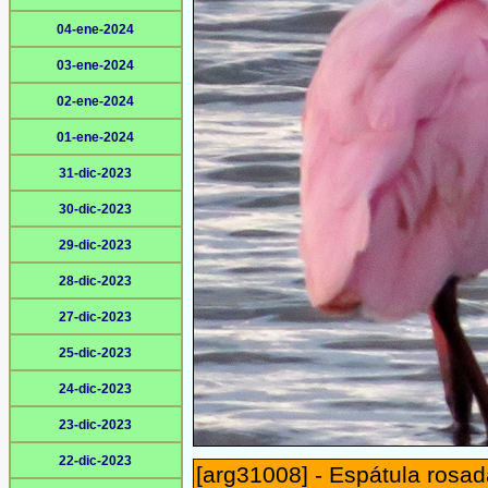
04-ene-2024
03-ene-2024
02-ene-2024
01-ene-2024
31-dic-2023
30-dic-2023
29-dic-2023
28-dic-2023
27-dic-2023
25-dic-2023
24-dic-2023
23-dic-2023
22-dic-2023
[arg31008] - Espátula rosad