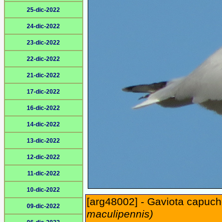
25-dic-2022
24-dic-2022
23-dic-2022
22-dic-2022
21-dic-2022
17-dic-2022
16-dic-2022
14-dic-2022
13-dic-2022
12-dic-2022
11-dic-2022
10-dic-2022
[arg48002] - Gaviota capuch
09-dic-2022
maculipennis)