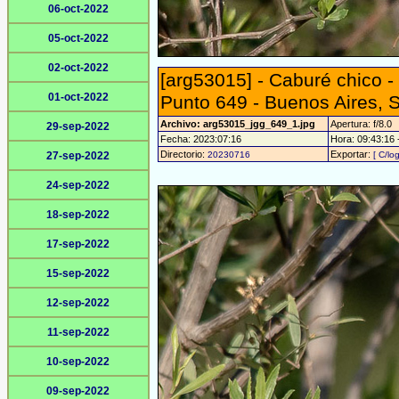
06-oct-2022
05-oct-2022
02-oct-2022
[arg53015] - Caburé chico 
01-oct-2022
Punto 649 - Buenos Aires, 
Archivo: arg53015_jgg_649_1.jpg
Apertura: f/8.0
29-sep-2022
Fecha: 2023:07:16
Hora: 09:43:16 -
Directorio:
Exportar:
27-sep-2022
20230716
[ C/lo
24-sep-2022
18-sep-2022
17-sep-2022
15-sep-2022
12-sep-2022
11-sep-2022
10-sep-2022
09-sep-2022