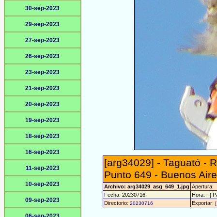
30-sep-2023
29-sep-2023
27-sep-2023
26-sep-2023
23-sep-2023
21-sep-2023
20-sep-2023
19-sep-2023
18-sep-2023
16-sep-2023
[arg34029] - Taguató -
11-sep-2023
Punto 649 - Buenos Aire
10-sep-2023
Archivo: arg34029_asg_649_1.jpg
Apertura:
Fecha: 20230716
Hora: - [ P
09-sep-2023
Directorio:
Exportar:
20230716
06-sep-2023