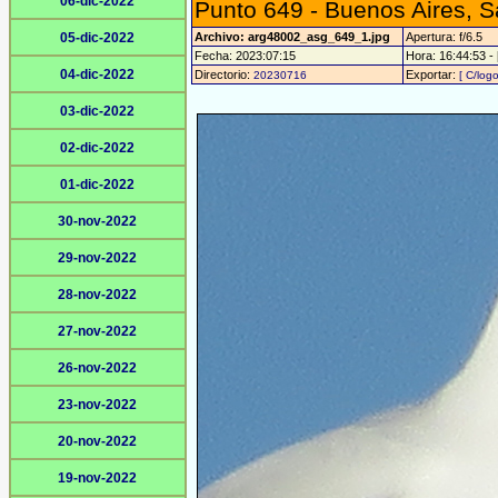
06-dic-2022
Punto 649 - Buenos Aires, S
05-dic-2022
Archivo: arg48002_asg_649_1.jpg
Apertura: f/6.5
Fecha: 2023:07:15
Hora: 16:44:53 - 
04-dic-2022
Directorio:
Exportar:
20230716
[ C/logo
03-dic-2022
02-dic-2022
01-dic-2022
30-nov-2022
29-nov-2022
28-nov-2022
27-nov-2022
26-nov-2022
23-nov-2022
20-nov-2022
19-nov-2022