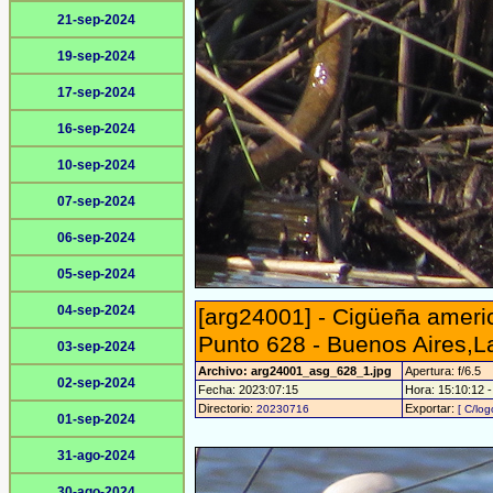
21-sep-2024
19-sep-2024
17-sep-2024
16-sep-2024
10-sep-2024
07-sep-2024
06-sep-2024
05-sep-2024
04-sep-2024
[arg24001] - Cigüeña ameri
Punto 628 - Buenos Aires,
03-sep-2024
Archivo: arg24001_asg_628_1.jpg
Apertura: f/6.5
02-sep-2024
Fecha: 2023:07:15
Hora: 15:10:12 - 
Directorio:
Exportar:
20230716
[ C/log
01-sep-2024
31-ago-2024
30-ago-2024