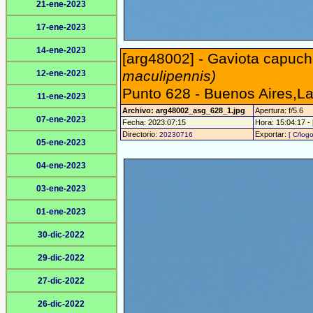
21-ene-2023
17-ene-2023
14-ene-2023
[arg48002] - Gaviota capuch
maculipennis)
12-ene-2023
Punto 628 - Buenos Aires,L
11-ene-2023
Archivo: arg48002_asg_628_1.jpg
Apertura: f/5.6
07-ene-2023
Fecha: 2023:07:15
Hora: 15:04:17 - 
Directorio:
Exportar:
20230716
[ C/logo
05-ene-2023
04-ene-2023
03-ene-2023
01-ene-2023
30-dic-2022
29-dic-2022
27-dic-2022
26-dic-2022