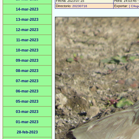
Fecha: 2023:07:15
Hora: 14:03:45 - 
Directorio:
Exportar:
20230716
[ C/log
14-mar-2023
13-mar-2023
12-mar-2023
11-mar-2023
10-mar-2023
09-mar-2023
08-mar-2023
07-mar-2023
06-mar-2023
05-mar-2023
03-mar-2023
01-mar-2023
28-feb-2023