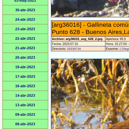
03-may-2023
30-abr-2023
24-abr-2023
[arg36016] - Gallineta com
23-abr-2023
Punto 628 - Buenos Aires,
22-abr-2023
Archivo: arg36016_asg_628_2.jpg
Apertura: f/6.5
Fecha: 2023:07:15
Hora: 15:27:03 - 
21-abr-2023
Directorio:
Exportar:
20230716
[ C/log
20-abr-2023
19-abr-2023
17-abr-2023
16-abr-2023
14-abr-2023
13-abr-2023
09-abr-2023
08-abr-2023