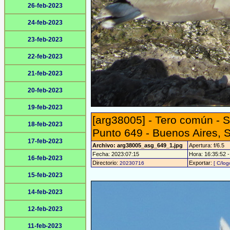
26-feb-2023
24-feb-2023
23-feb-2023
22-feb-2023
21-feb-2023
20-feb-2023
19-feb-2023
[arg38005] - Tero común - 
18-feb-2023
Punto 649 - Buenos Aires, 
17-feb-2023
Archivo: arg38005_asg_649_1.jpg
Apertura: f/6.5
Fecha: 2023:07:15
Hora: 16:35:52 - 
16-feb-2023
Directorio:
Exportar:
20230716
[ C/log
15-feb-2023
14-feb-2023
12-feb-2023
11-feb-2023