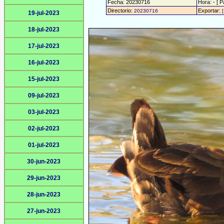
Fecha: 20230716
Hora: - [ P
Directorio:
Exportar:
20230716
19-jul-2023
18-jul-2023
17-jul-2023
16-jul-2023
15-jul-2023
09-jul-2023
03-jul-2023
02-jul-2023
01-jul-2023
30-jun-2023
29-jun-2023
28-jun-2023
27-jun-2023