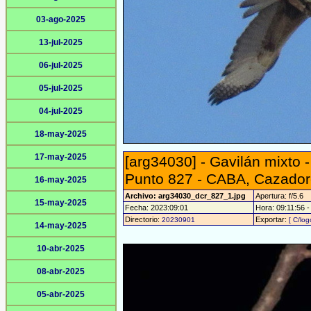
03-ago-2025
13-jul-2025
06-jul-2025
05-jul-2025
04-jul-2025
18-may-2025
17-may-2025
[arg34030] - Gavilán mixto 
Punto 827 - CABA, Cazador
16-may-2025
Archivo: arg34030_dcr_827_1.jpg
Apertura: f/5.6
15-may-2025
Fecha: 2023:09:01
Hora: 09:11:56 - 
Directorio:
Exportar:
20230901
[ C/log
14-may-2025
10-abr-2025
08-abr-2025
05-abr-2025