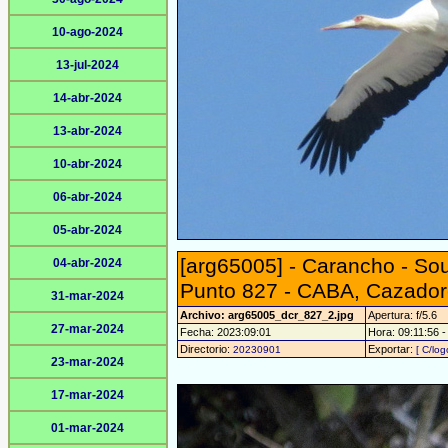
10-ago-2024
13-jul-2024
14-abr-2024
13-abr-2024
10-abr-2024
06-abr-2024
05-abr-2024
[arg65005] - Carancho - So
04-abr-2024
Punto 827 - CABA, Cazador
31-mar-2024
Archivo: arg65005_dcr_827_2.jpg
Apertura: f/5.6
27-mar-2024
Fecha: 2023:09:01
Hora: 09:11:56 - 
Directorio:
Exportar:
20230901
[ C/log
23-mar-2024
17-mar-2024
01-mar-2024