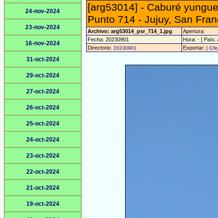
[arg53014] - Caburé yungu
24-nov-2024
Punto 714 - Jujuy, San Fran
23-nov-2024
Archivo: arg53014_psr_714_1.jpg
Apertura:
Fecha: 20230901
Hora: - [ País:
16-nov-2024
Directorio:
Exportar:
20230901
[ C/l
31-oct-2024
29-oct-2024
27-oct-2024
26-oct-2024
25-oct-2024
24-oct-2024
23-oct-2024
22-oct-2024
21-oct-2024
19-oct-2024