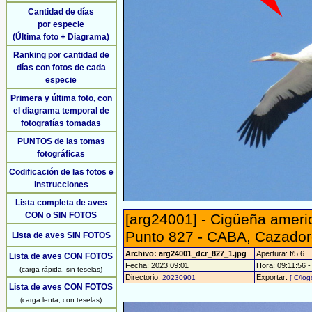
Cantidad de días
por especie
(Última foto + Diagrama)
Ranking por cantidad de
días con fotos de cada
especie
Primera y última foto, con
el diagrama temporal de
fotografías tomadas
PUNTOS de las tomas
fotográficas
Codificación de las fotos e
instrucciones
Lista completa de aves
CON o SIN FOTOS
[arg24001] - Cigüeña ameri
Punto 827 - CABA, Cazador
Lista de aves SIN FOTOS
Archivo: arg24001_dcr_827_1.jpg
Apertura: f/5.6
Lista de aves CON FOTOS
Fecha: 2023:09:01
Hora: 09:11:56 - 
(carga rápida, sin teselas)
Directorio:
Exportar:
20230901
[ C/log
Lista de aves CON FOTOS
(carga lenta, con teselas)