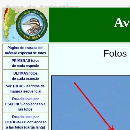
Av
Página de entrada del
Fotos 
módulo especial de fotos
PRIMERAS fotos
de cada especie
ULTIMAS fotos
de cada especie
Ver TODAS las fotos de
manera secuencial
Estadísticas por
ESPECIES con acceso a
las fotos
Estadísticas por
FOTÓGRAFO con acceso
a las fotos (carga lenta)