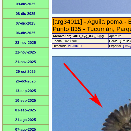
09-dic-2025
08-dic-2025
[arg34011] - Aguila poma - 
07-dic-2025
Punto 835 - Tucumán, Parq
06-dic-2025
Archivo: arg34011_eyg_835_1.jpg
Apertura:
Fecha: 20230901
Hora: - [ País: 
23-nov-2025
Directorio:
Exportar:
20230901
[ C/lo
22-nov-2025
21-nov-2025
29-oct-2025
26-oct-2025
13-sep-2025
10-sep-2025
03-sep-2025
21-ago-2025
07-ago-2025