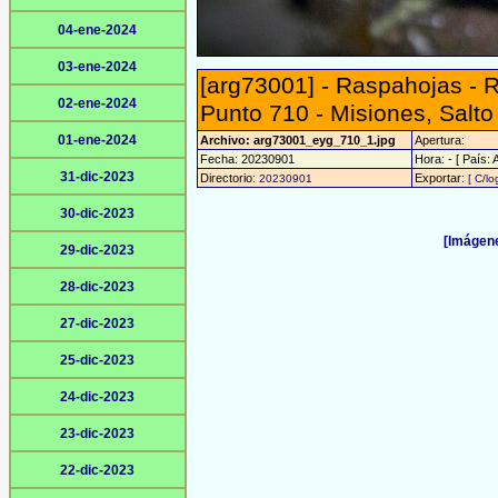
04-ene-2024
03-ene-2024
[arg73001] - Raspahojas - 
02-ene-2024
Punto 710 - Misiones, Salt
01-ene-2024
Archivo: arg73001_eyg_710_1.jpg
Apertura:
Fecha: 20230901
Hora: - [ País: 
31-dic-2023
Directorio:
Exportar:
20230901
[ C/lo
30-dic-2023
[Imágene
29-dic-2023
28-dic-2023
27-dic-2023
25-dic-2023
24-dic-2023
23-dic-2023
22-dic-2023