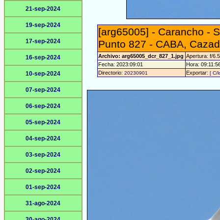
21-sep-2024
19-sep-2024
[arg65005] - Carancho - 
17-sep-2024
Punto 827 - CABA, Cazad
Archivo: arg65005_dcr_827_1.jpg
Apertura: f/6.
16-sep-2024
Fecha: 2023:09:01
Hora: 09:11:56
Directorio:
Exportar:
10-sep-2024
20230901
[ C/
07-sep-2024
06-sep-2024
05-sep-2024
04-sep-2024
03-sep-2024
02-sep-2024
01-sep-2024
31-ago-2024
30-ago-2024