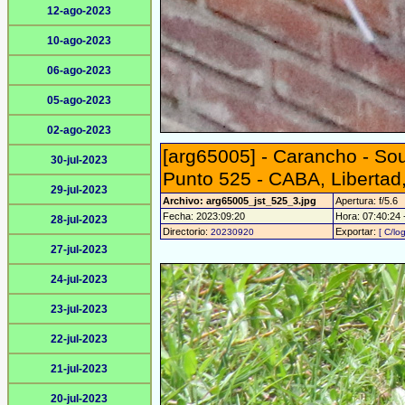
12-ago-2023
10-ago-2023
06-ago-2023
05-ago-2023
02-ago-2023
[arg65005] - Carancho - So
30-jul-2023
Punto 525 - CABA, Libertad
29-jul-2023
Archivo: arg65005_jst_525_3.jpg
Apertura: f/5.6
Fecha: 2023:09:20
Hora: 07:40:24 -
28-jul-2023
Directorio:
Exportar:
20230920
[ C/lo
27-jul-2023
24-jul-2023
23-jul-2023
22-jul-2023
21-jul-2023
20-jul-2023