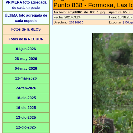
PRIMERA foto agregada
Punto 838 - Formosa, Las l
de cada especie
Archivo: arg24002_slo_838_1.jpg
Apertura: f/5.6
ÚLTIMA foto agregada de
Fecha: 2023:09:24
Hora: 18:36:28 - 
cada especie
Directorio:
Exportar:
20230920
[ C/log
Fotos de la RECS
Fotos de la RECUCN
01-jun-2026
28-may-2026
04-may-2026
12-mar-2026
24-feb-2026
18-dic-2025
16-dic-2025
13-dic-2025
12-dic-2025