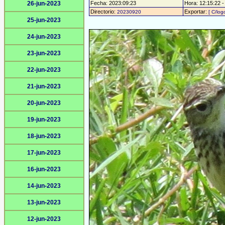
26-jun-2023
Fecha: 2023:09:23
Hora: 12:15:22 - 
Directorio:
Exportar:
20230920
[ C/log
25-jun-2023
24-jun-2023
23-jun-2023
22-jun-2023
21-jun-2023
20-jun-2023
19-jun-2023
18-jun-2023
17-jun-2023
16-jun-2023
14-jun-2023
13-jun-2023
12-jun-2023