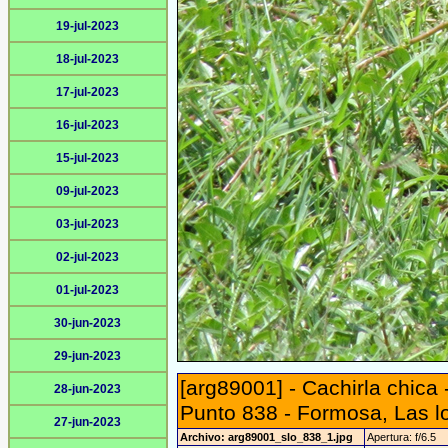
19-jul-2023
18-jul-2023
17-jul-2023
16-jul-2023
15-jul-2023
09-jul-2023
03-jul-2023
02-jul-2023
01-jul-2023
30-jun-2023
29-jun-2023
[arg89001] - Cachirla chica -
28-jun-2023
Punto 838 - Formosa, Las l
27-jun-2023
Archivo: arg89001_slo_838_1.jpg
Apertura: f/6.5