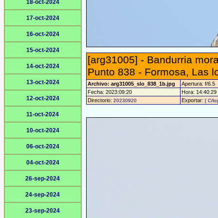
18-oct-2024
17-oct-2024
16-oct-2024
15-oct-2024
[arg31005] - Bandurria mora
14-oct-2024
Punto 838 - Formosa, Las l
13-oct-2024
Archivo: arg31005_slo_838_1b.jpg
Apertura: f/6.5
Fecha: 2023:09:20
Hora: 14:40:29 -
12-oct-2024
Directorio:
Exportar:
20230920
[ C/lo
11-oct-2024
10-oct-2024
06-oct-2024
04-oct-2024
26-sep-2024
24-sep-2024
23-sep-2024