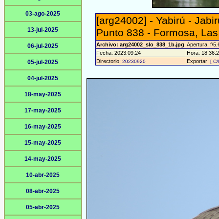
03-ago-2025
[arg24002] - Yabirú - Jabi
13-jul-2025
Punto 838 - Formosa, Las
Archivo: arg24002_slo_838_1b.jpg
Apertura: f/5.
06-jul-2025
Fecha: 2023:09:24
Hora: 18:36:28
Directorio:
Exportar:
05-jul-2025
20230920
[ C/
04-jul-2025
18-may-2025
17-may-2025
16-may-2025
15-may-2025
14-may-2025
10-abr-2025
08-abr-2025
05-abr-2025