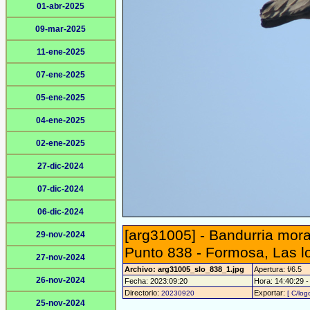
01-abr-2025
09-mar-2025
11-ene-2025
07-ene-2025
05-ene-2025
04-ene-2025
02-ene-2025
27-dic-2024
07-dic-2024
06-dic-2024
[arg31005] - Bandurria mora
29-nov-2024
Punto 838 - Formosa, Las l
27-nov-2024
Archivo: arg31005_slo_838_1.jpg
Apertura: f/6.5
26-nov-2024
Fecha: 2023:09:20
Hora: 14:40:29 - 
Directorio:
Exportar:
20230920
[ C/log
25-nov-2024