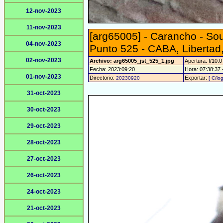
12-nov-2023
11-nov-2023
[arg65005] - Carancho - So
04-nov-2023
Punto 525 - CABA, Libertad
02-nov-2023
Archivo: arg65005_jst_525_1.jpg
Apertura: f/10.0
Fecha: 2023:09:20
Hora: 07:38:37 -
01-nov-2023
Directorio:
Exportar:
20230920
[ C/lo
31-oct-2023
30-oct-2023
29-oct-2023
28-oct-2023
27-oct-2023
26-oct-2023
24-oct-2023
21-oct-2023