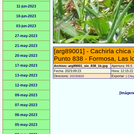
11-jun-2023
10-jun-2023
03-jun-2023
27-may-2023
21-may-2023
[arg89001] - Cachirla chica -
20-may-2023
Punto 838 - Formosa, Las l
17-may-2023
Archivo: arg89001_slo_838_1b.jpg
Apertura: f/6.5
Fecha: 2023:09:23
Hora: 12:15:22 -
13-may-2023
Directorio:
Exportar:
20230920
[ C/lo
12-may-2023
[Imágene
09-may-2023
07-may-2023
06-may-2023
05-may-2023