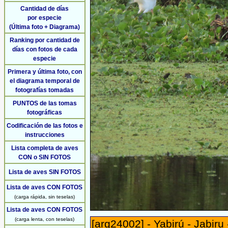
Cantidad de días
por especie
(Última foto + Diagrama)
Ranking por cantidad de
días con fotos de cada
especie
Primera y última foto, con
el diagrama temporal de
fotografías tomadas
PUNTOS de las tomas
fotográficas
Codificación de las fotos e
instrucciones
Lista completa de aves
CON o SIN FOTOS
Lista de aves SIN FOTOS
Lista de aves CON FOTOS
(carga rápida, sin teselas)
Lista de aves CON FOTOS
(carga lenta, con teselas)
[arg24002] - Yabirú - Jabiru