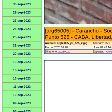
30-sep-2023
29-sep-2023
27-sep-2023
26-sep-2023
[arg65005] - Carancho - So
Punto 525 - CABA, Libertad
23-sep-2023
Archivo: arg65005_jst_525_2.jpg
Apertura: f/5.6
21-sep-2023
Fecha: 2023:09:20
Hora: 07:42:14 -
Directorio:
Exportar:
20230920
[ C/lo
20-sep-2023
19-sep-2023
18-sep-2023
16-sep-2023
11-sep-2023
10-sep-2023
09-sep-2023
06-sep-2023