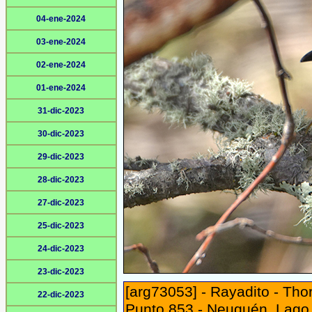
04-ene-2024
03-ene-2024
02-ene-2024
01-ene-2024
31-dic-2023
30-dic-2023
29-dic-2023
28-dic-2023
27-dic-2023
25-dic-2023
24-dic-2023
23-dic-2023
[arg73053] - Rayadito - Tho
22-dic-2023
Punto 853 - Neuquén, Lago V