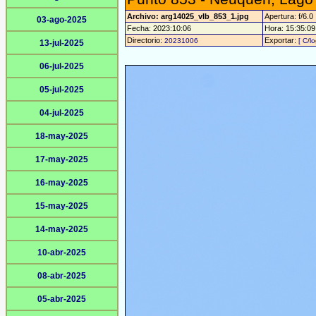
Archivo: arg14025_vlb_853_1.jpg
Apertura: f/6.0
03-ago-2025
Fecha: 2023:10:06
Hora: 15:35:09 
Directorio:
Exportar:
20231006
[ C/l
13-jul-2025
06-jul-2025
05-jul-2025
04-jul-2025
18-may-2025
17-may-2025
16-may-2025
15-may-2025
14-may-2025
10-abr-2025
08-abr-2025
05-abr-2025