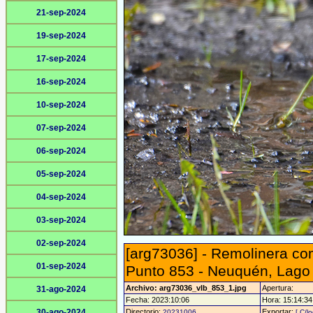
21-sep-2024
19-sep-2024
17-sep-2024
16-sep-2024
10-sep-2024
07-sep-2024
06-sep-2024
05-sep-2024
04-sep-2024
03-sep-2024
02-sep-2024
[arg73036] - Remolinera co
01-sep-2024
Punto 853 - Neuquén, Lago V
Archivo: arg73036_vlb_853_1.jpg
Apertura:
31-ago-2024
Fecha: 2023:10:06
Hora: 15:14:34 
30-ago-2024
Directorio:
Exportar:
20231006
[ C/l