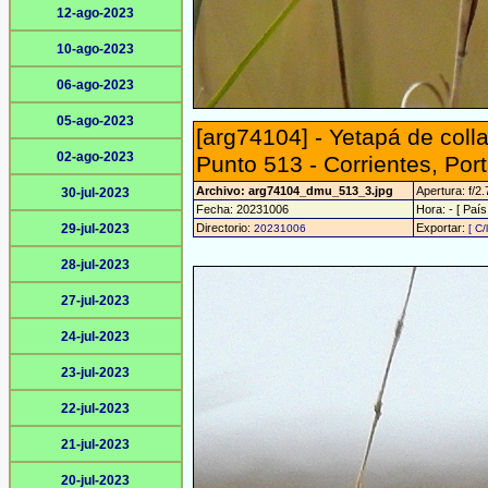
12-ago-2023
10-ago-2023
06-ago-2023
05-ago-2023
[arg74104] - Yetapá de colla
02-ago-2023
Punto 513 - Corrientes, Port
Archivo: arg74104_dmu_513_3.jpg
Apertura: f/2.
30-jul-2023
Fecha: 20231006
Hora: - [ País
29-jul-2023
Directorio:
Exportar:
20231006
[ C/
28-jul-2023
27-jul-2023
24-jul-2023
23-jul-2023
22-jul-2023
21-jul-2023
20-jul-2023