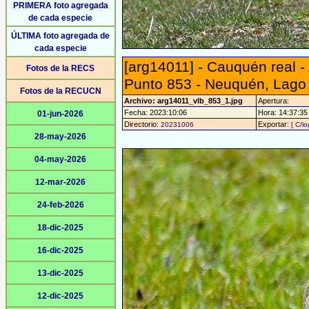
PRIMERA foto agregada
de cada especie
ÚLTIMA foto agregada de
cada especie
[arg14011] - Cauquén real 
Fotos de la RECS
Punto 853 - Neuquén, Lago V
Fotos de la RECUCN
Archivo: arg14011_vlb_853_1.jpg
Apertura:
Fecha: 2023:10:06
Hora: 14:37:35 
01-jun-2026
Directorio:
Exportar:
20231006
[ C/lo
28-may-2026
04-may-2026
12-mar-2026
24-feb-2026
18-dic-2025
16-dic-2025
13-dic-2025
12-dic-2025