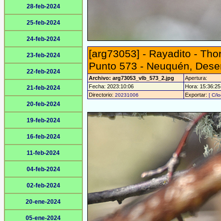
28-feb-2024
25-feb-2024
24-feb-2024
[arg73053] - Rayadito - Tho
23-feb-2024
Punto 573 - Neuquén, Des
22-feb-2024
Archivo: arg73053_vlb_573_2.jpg
Apertura:
Fecha: 2023:10:06
Hora: 15:36:25 
21-feb-2024
Directorio:
Exportar:
20231006
[ C/l
20-feb-2024
19-feb-2024
16-feb-2024
11-feb-2024
04-feb-2024
02-feb-2024
20-ene-2024
05-ene-2024