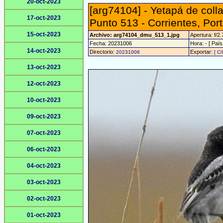
20-oct-2023
[arg74104] - Yetapá de colla
17-oct-2023
Punto 513 - Corrientes, Port
15-oct-2023
Archivo: arg74104_dmu_513_1.jpg
Apertura: f/2.
Fecha: 20231006
Hora: - [ País
14-oct-2023
Directorio:
Exportar:
20231006
[ C/
13-oct-2023
12-oct-2023
10-oct-2023
09-oct-2023
07-oct-2023
06-oct-2023
04-oct-2023
03-oct-2023
02-oct-2023
01-oct-2023