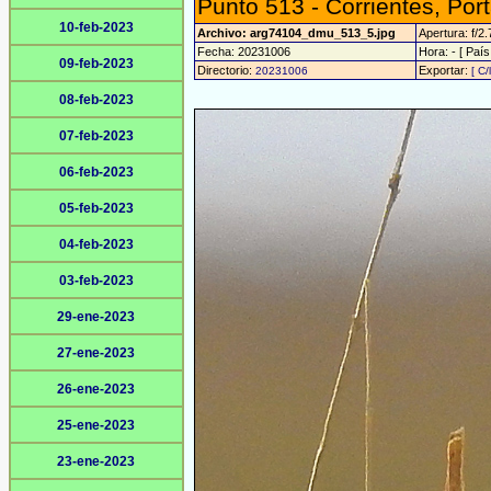
Punto 513 - Corrientes, Port
10-feb-2023
Archivo: arg74104_dmu_513_5.jpg
Apertura: f/2.
Fecha: 20231006
Hora: - [ País
09-feb-2023
Directorio:
Exportar:
20231006
[ C/
08-feb-2023
07-feb-2023
06-feb-2023
05-feb-2023
04-feb-2023
03-feb-2023
29-ene-2023
27-ene-2023
26-ene-2023
25-ene-2023
23-ene-2023