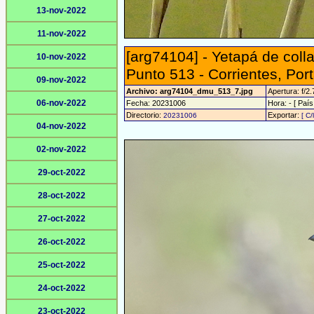
13-nov-2022
11-nov-2022
[arg74104] - Yetapá de colla
10-nov-2022
Punto 513 - Corrientes, Port
09-nov-2022
Archivo: arg74104_dmu_513_7.jpg
Apertura: f/2.
06-nov-2022
Fecha: 20231006
Hora: - [ País
Directorio:
Exportar:
20231006
[ C/
04-nov-2022
02-nov-2022
29-oct-2022
28-oct-2022
27-oct-2022
26-oct-2022
25-oct-2022
24-oct-2022
23-oct-2022