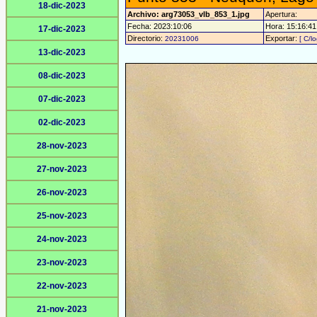
18-dic-2023
Archivo: arg73053_vlb_853_1.jpg
Apertura:
Fecha: 2023:10:06
Hora: 15:16:41 
17-dic-2023
Directorio:
Exportar:
20231006
[ C/l
13-dic-2023
08-dic-2023
07-dic-2023
02-dic-2023
28-nov-2023
27-nov-2023
26-nov-2023
25-nov-2023
24-nov-2023
23-nov-2023
22-nov-2023
21-nov-2023