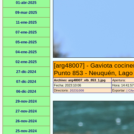
01-abr-2025
09-mar-2025
11-ene-2025
07-ene-2025
05-ene-2025
04-ene-2025
02-ene-2025
[arg48007] - Gaviota cociner
Punto 853 - Neuquén, Lago V
27-dic-2024
Archivo: arg48007_vlb_853_1.jpg
Apertura:
07-dic-2024
Fecha: 2023:10:06
Hora: 14:41:57 
Directorio:
Exportar:
20231006
[ C/l
06-dic-2024
29-nov-2024
27-nov-2024
26-nov-2024
25-nov-2024