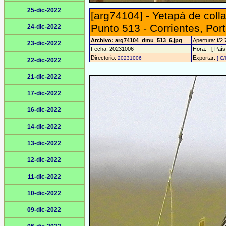
25-dic-2022
[arg74104] - Yetapá de colla
Punto 513 - Corrientes, Port
24-dic-2022
Archivo: arg74104_dmu_513_6.jpg
Apertura: f/2.
23-dic-2022
Fecha: 20231006
Hora: - [ País
Directorio:
Exportar:
20231006
[ C/
22-dic-2022
21-dic-2022
17-dic-2022
16-dic-2022
14-dic-2022
13-dic-2022
12-dic-2022
11-dic-2022
10-dic-2022
09-dic-2022