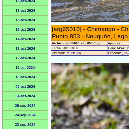
18-oct-2024
17-oct-2024
16-oct-2024
[arg65010] - Chimango - C
15-oct-2024
Punto 853 - Neuquén, Lago V
14-oct-2024
Archivo: arg65010_vlb_853_1.jpg
Apertura:
Fecha: 2023:10:06
Hora: 14:44:12 
13-oct-2024
Directorio:
Exportar:
20231006
[ C/l
12-oct-2024
11-oct-2024
10-oct-2024
06-oct-2024
04-oct-2024
26-sep-2024
24-sep-2024
23-sep-2024