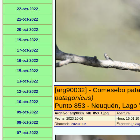
22-oct-2022
21-oct-2022
20-oct-2022
19-oct-2022
17-oct-2022
16-oct-2022
15-oct-2022
13-oct-2022
[arg90032] - Comesebo pata
12-oct-2022
patagonicus)
10-oct-2022
Punto 853 - Neuquén, Lago V
09-oct-2022
Archivo: arg90032_vlb_853_1.jpg
Apertura:
Fecha: 2023:10:06
Hora: 15:01:10 -
08-oct-2022
Directorio:
Exportar:
20231006
[ C/lo
07-oct-2022