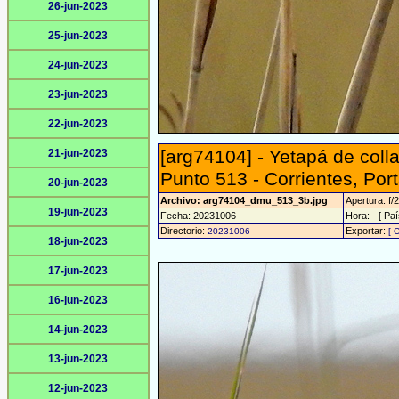
26-jun-2023
25-jun-2023
24-jun-2023
23-jun-2023
22-jun-2023
[arg74104] - Yetapá de colla
21-jun-2023
Punto 513 - Corrientes, Port
20-jun-2023
Archivo: arg74104_dmu_513_3b.jpg
Apertura: f/2
19-jun-2023
Fecha: 20231006
Hora: - [ Paí
Directorio:
Exportar:
20231006
[ 
18-jun-2023
17-jun-2023
16-jun-2023
14-jun-2023
13-jun-2023
12-jun-2023