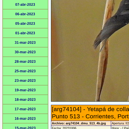
07-abr-2023
06-abr-2023
05-abr-2023
01-abr-2023
31-mar-2023
30-mar-2023
28-mar-2023
25-mar-2023
23-mar-2023
19-mar-2023
18-mar-2023
[arg74104] - Yetapá de colla
17-mar-2023
Punto 513 - Corrientes, Port
16-mar-2023
Archivo: arg74104_dmu_513_4b.jpg
Apertura: f/2
15-mar-2023
Fecha: 20231006
Hora: - [ Paí