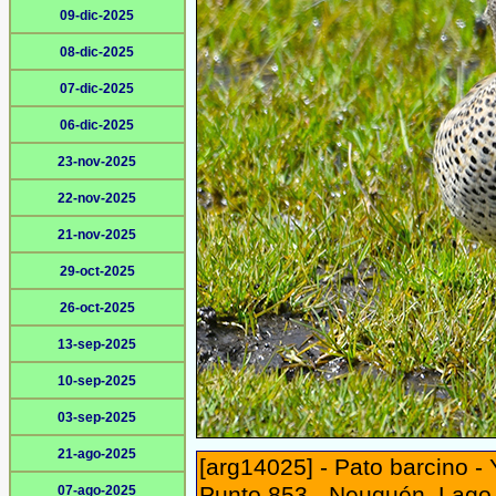
09-dic-2025
08-dic-2025
07-dic-2025
06-dic-2025
23-nov-2025
22-nov-2025
21-nov-2025
29-oct-2025
26-oct-2025
13-sep-2025
10-sep-2025
03-sep-2025
21-ago-2025
[arg14025] - Pato barcino - 
Punto 853 - Neuquén, Lago V
07-ago-2025