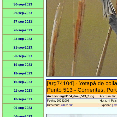
30-sep-2023
29-sep-2023
27-sep-2023
26-sep-2023
23-sep-2023
21-sep-2023
20-sep-2023
19-sep-2023
18-sep-2023
16-sep-2023
[arg74104] - Yetapá de colla
Punto 513 - Corrientes, Port
11-sep-2023
Archivo: arg74104_dmu_513_2.jpg
Apertura: f/2.
10-sep-2023
Fecha: 20231006
Hora: - [ País
Directorio:
Exportar:
20231006
[ C/
09-sep-2023
06-sep-2023