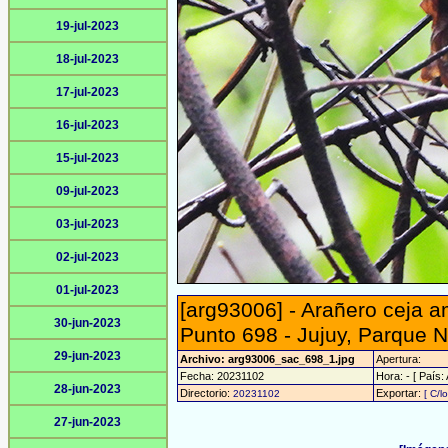
19-jul-2023
18-jul-2023
17-jul-2023
16-jul-2023
15-jul-2023
09-jul-2023
03-jul-2023
02-jul-2023
01-jul-2023
[arg93006] - Arañero ceja a
30-jun-2023
Punto 698 - Jujuy, Parque N
29-jun-2023
Archivo: arg93006_sac_698_1.jpg
Apertura:
Fecha: 20231102
Hora: - [ País:
28-jun-2023
Directorio:
Exportar:
20231102
[ C/l
27-jun-2023