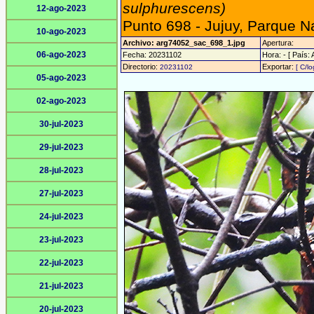
sulphurescens)
12-ago-2023
Punto 698 - Jujuy, Parque N
10-ago-2023
Archivo: arg74052_sac_698_1.jpg
Apertura:
06-ago-2023
Fecha: 20231102
Hora: - [ País: 
Directorio:
Exportar:
20231102
[ C/lo
05-ago-2023
02-ago-2023
30-jul-2023
29-jul-2023
28-jul-2023
27-jul-2023
24-jul-2023
23-jul-2023
22-jul-2023
21-jul-2023
20-jul-2023