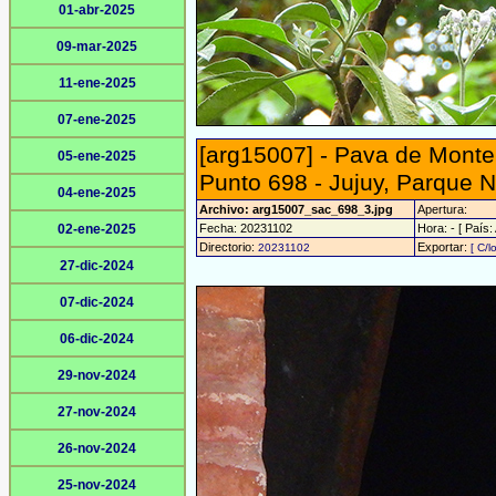
01-abr-2025
09-mar-2025
11-ene-2025
07-ene-2025
[arg15007] - Pava de Mont
05-ene-2025
Punto 698 - Jujuy, Parque N
04-ene-2025
Archivo: arg15007_sac_698_3.jpg
Apertura:
02-ene-2025
Fecha: 20231102
Hora: - [ País:
Directorio:
Exportar:
20231102
[ C/l
27-dic-2024
07-dic-2024
06-dic-2024
29-nov-2024
27-nov-2024
26-nov-2024
25-nov-2024