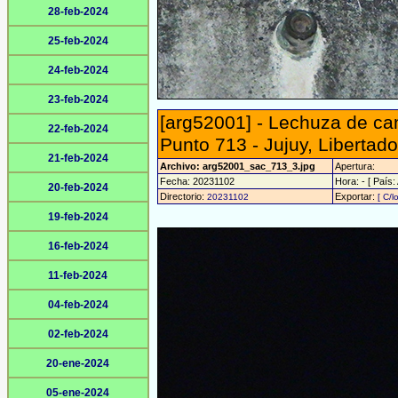
28-feb-2024
25-feb-2024
24-feb-2024
23-feb-2024
[arg52001] - Lechuza de ca
22-feb-2024
Punto 713 - Jujuy, Libertad
21-feb-2024
Archivo: arg52001_sac_713_3.jpg
Apertura:
Fecha: 20231102
Hora: - [ País:
20-feb-2024
Directorio:
Exportar:
20231102
[ C/l
19-feb-2024
16-feb-2024
11-feb-2024
04-feb-2024
02-feb-2024
20-ene-2024
05-ene-2024