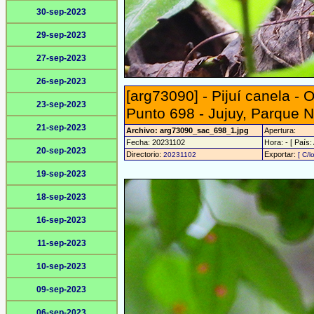
30-sep-2023
29-sep-2023
27-sep-2023
26-sep-2023
[arg73090] - Pijuí canela -
23-sep-2023
Punto 698 - Jujuy, Parque N
21-sep-2023
Archivo: arg73090_sac_698_1.jpg
Apertura:
Fecha: 20231102
Hora: - [ País:
20-sep-2023
Directorio:
Exportar:
20231102
[ C/l
19-sep-2023
18-sep-2023
16-sep-2023
11-sep-2023
10-sep-2023
09-sep-2023
06-sep-2023