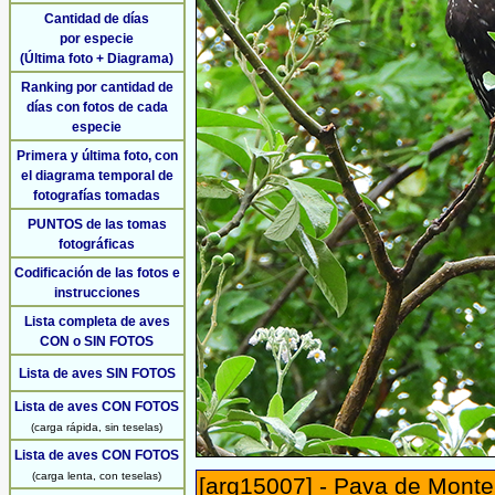
Cantidad de días
por especie
(Última foto + Diagrama)
Ranking por cantidad de
días con fotos de cada
especie
Primera y última foto, con
el diagrama temporal de
fotografías tomadas
PUNTOS de las tomas
fotográficas
Codificación de las fotos e
instrucciones
Lista completa de aves
CON o SIN FOTOS
Lista de aves SIN FOTOS
Lista de aves CON FOTOS
(carga rápida, sin teselas)
Lista de aves CON FOTOS
(carga lenta, con teselas)
[arg15007] - Pava de Mont