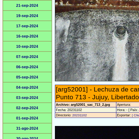
21-sep-2024
19-sep-2024
17-sep-2024
16-sep-2024
10-sep-2024
07-sep-2024
06-sep-2024
05-sep-2024
04-sep-2024
[arg52001] - Lechuza de ca
Punto 713 - Jujuy, Libertad
03-sep-2024
Archivo: arg52001_sac_713_2.jpg
Apertura:
02-sep-2024
Fecha: 20231102
Hora: - [ País:
Directorio:
Exportar:
20231102
[ C/l
01-sep-2024
31-ago-2024
30-ago-2024