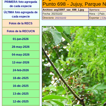
PRIMERA foto agregada
Punto 698 - Jujuy, Parque N
de cada especie
Archivo: arg15007_sac_698_1.jpg
Apertura:
ÚLTIMA foto agregada de
Fecha: 20231102
Hora: - [ País:
cada especie
Directorio:
Exportar:
20231102
[ C/l
Fotos de la RECS
Fotos de la RECUCN
01-jun-2026
28-may-2026
04-may-2026
12-mar-2026
24-feb-2026
18-dic-2025
16-dic-2025
13-dic-2025
12-dic-2025