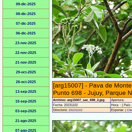
09-dic-2025
08-dic-2025
07-dic-2025
06-dic-2025
23-nov-2025
22-nov-2025
21-nov-2025
29-oct-2025
26-oct-2025
[arg15007] - Pava de Mont
Punto 698 - Jujuy, Parque N
13-sep-2025
Archivo: arg15007_sac_698_2.jpg
Apertura:
10-sep-2025
Fecha: 20231102
Hora: - [ País:
Directorio:
Exportar:
20231102
[ C/l
03-sep-2025
21-ago-2025
07-ago-2025