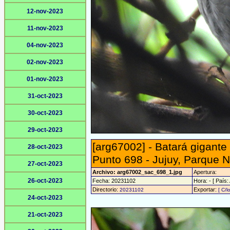
12-nov-2023
11-nov-2023
04-nov-2023
02-nov-2023
01-nov-2023
31-oct-2023
30-oct-2023
29-oct-2023
[arg67002] - Batará gigante 
28-oct-2023
Punto 698 - Jujuy, Parque N
27-oct-2023
Archivo: arg67002_sac_698_1.jpg
Apertura:
26-oct-2023
Fecha: 20231102
Hora: - [ País:
Directorio:
Exportar:
20231102
[ C/l
24-oct-2023
21-oct-2023