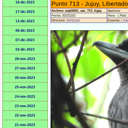
18-dic-2023
Punto 713 - Jujuy, Libertad
Archivo: arg52001_sac_713_4.jpg
Apertura:
17-dic-2023
Fecha: 20231102
Hora: - [ País:
Directorio:
Exportar:
20231102
[ C/l
13-dic-2023
08-dic-2023
07-dic-2023
02-dic-2023
28-nov-2023
27-nov-2023
26-nov-2023
25-nov-2023
24-nov-2023
23-nov-2023
22-nov-2023
21-nov-2023