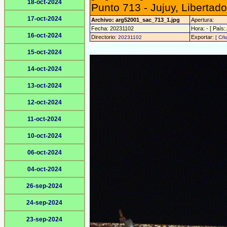
18-oct-2024
Punto 713 - Jujuy, Libertad
17-oct-2024
Archivo: arg52001_sac_713_1.jpg
Apertura:
Fecha: 20231102
Hora: - [ País:
16-oct-2024
Directorio:
Exportar:
20231102
[ C/l
15-oct-2024
14-oct-2024
13-oct-2024
12-oct-2024
11-oct-2024
10-oct-2024
06-oct-2024
04-oct-2024
26-sep-2024
24-sep-2024
23-sep-2024