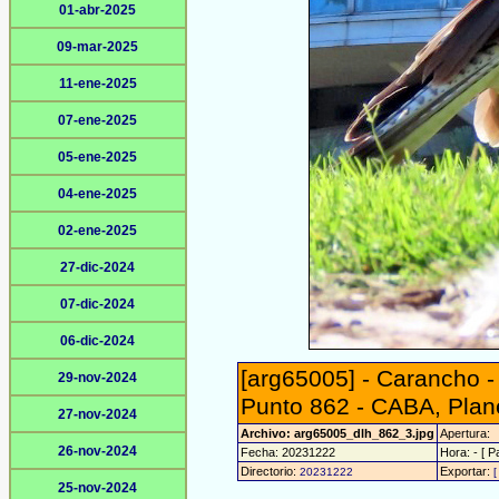
01-abr-2025
09-mar-2025
11-ene-2025
07-ene-2025
05-ene-2025
04-ene-2025
02-ene-2025
27-dic-2024
07-dic-2024
06-dic-2024
[arg65005] - Carancho 
29-nov-2024
Punto 862 - CABA, Plane
27-nov-2024
Archivo: arg65005_dlh_862_3.jpg
Apertura:
26-nov-2024
Fecha: 20231222
Hora: - [ P
Directorio:
Exportar:
20231222
[
25-nov-2024