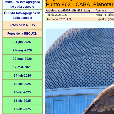
PRIMERA foto agregada
Punto 862 - CABA, Planetari
de cada especie
Archivo: arg65005_dlh_862_1.jpg
Apertura:
ÚLTIMA foto agregada de
Fecha: 20231222
Hora: - [ País:
cada especie
Directorio:
Exportar:
20231222
[ C/l
Fotos de la RECS
Fotos de la RECUCN
01-jun-2026
28-may-2026
04-may-2026
12-mar-2026
24-feb-2026
18-dic-2025
16-dic-2025
13-dic-2025
12-dic-2025