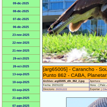
09-dic-2025
08-dic-2025
07-dic-2025
06-dic-2025
23-nov-2025
22-nov-2025
21-nov-2025
29-oct-2025
26-oct-2025
[arg65005] - Carancho - So
Punto 862 - CABA, Planetari
13-sep-2025
Archivo: arg65005_dlh_862_2.jpg
Apertura:
10-sep-2025
Fecha: 20231222
Hora: - [ País:
Directorio:
Exportar:
20231222
[ C/l
03-sep-2025
21-ago-2025
07-ago-2025