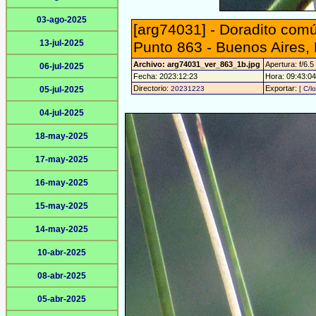
03-ago-2025
[arg74031] - Doradito comú
13-jul-2025
Punto 863 - Buenos Aires,
Archivo: arg74031_ver_863_1b.jpg
Apertura: f/6.5
06-jul-2025
Fecha: 2023:12:23
Hora: 09:43:04 
Directorio:
Exportar:
05-jul-2025
20231223
[ C/l
04-jul-2025
18-may-2025
17-may-2025
16-may-2025
15-may-2025
14-may-2025
10-abr-2025
08-abr-2025
05-abr-2025