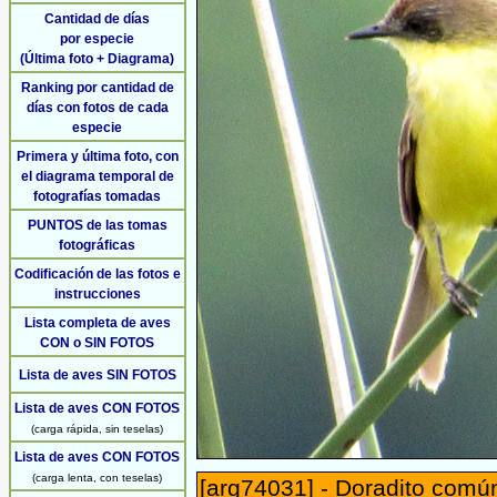
Cantidad de días
por especie
(Última foto + Diagrama)
Ranking por cantidad de
días con fotos de cada
especie
Primera y última foto, con
el diagrama temporal de
fotografías tomadas
PUNTOS de las tomas
fotográficas
Codificación de las fotos e
instrucciones
Lista completa de aves
CON o SIN FOTOS
Lista de aves SIN FOTOS
Lista de aves CON FOTOS
(carga rápida, sin teselas)
Lista de aves CON FOTOS
(carga lenta, con teselas)
[arg74031] - Doradito común