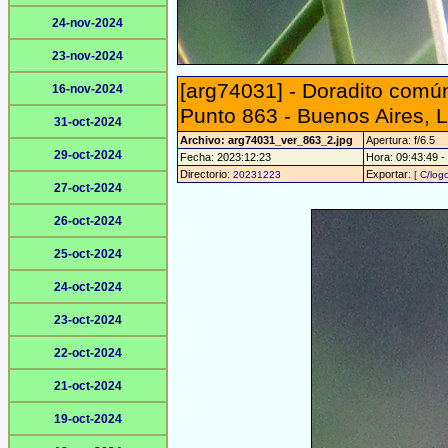
24-nov-2024
23-nov-2024
[arg74031] - Doradito común
16-nov-2024
Punto 863 - Buenos Aires, 
31-oct-2024
Archivo: arg74031_ver_863_2.jpg
Apertura: f/6.5
29-oct-2024
Fecha: 2023:12:23
Hora: 09:43:49 - 
Directorio:
Exportar:
20231223
[ C/logo
27-oct-2024
26-oct-2024
25-oct-2024
24-oct-2024
23-oct-2024
22-oct-2024
21-oct-2024
19-oct-2024