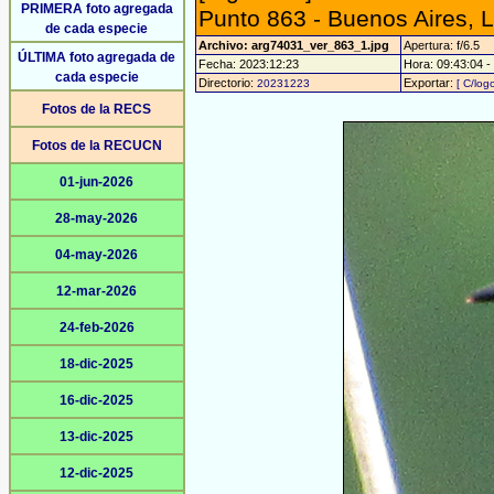
PRIMERA foto agregada
Punto 863 - Buenos Aires, 
de cada especie
Archivo: arg74031_ver_863_1.jpg
Apertura: f/6.5
ÚLTIMA foto agregada de
Fecha: 2023:12:23
Hora: 09:43:04 - 
cada especie
Directorio:
Exportar:
20231223
[ C/logo
Fotos de la RECS
Fotos de la RECUCN
01-jun-2026
28-may-2026
04-may-2026
12-mar-2026
24-feb-2026
18-dic-2025
16-dic-2025
13-dic-2025
12-dic-2025