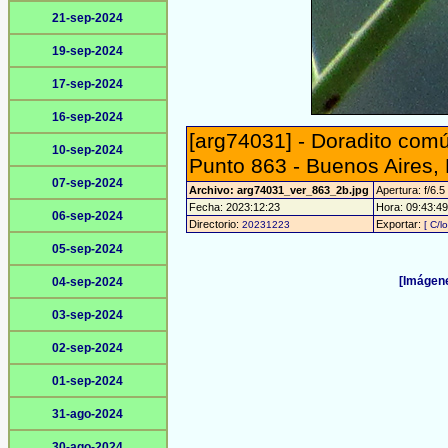
21-sep-2024
19-sep-2024
17-sep-2024
16-sep-2024
[arg74031] - Doradito comú
10-sep-2024
Punto 863 - Buenos Aires,
07-sep-2024
Archivo: arg74031_ver_863_2b.jpg
Apertura: f/6.5
Fecha: 2023:12:23
Hora: 09:43:49 
06-sep-2024
Directorio:
Exportar:
20231223
[ C/l
05-sep-2024
[Imágene
04-sep-2024
03-sep-2024
02-sep-2024
01-sep-2024
31-ago-2024
30-ago-2024